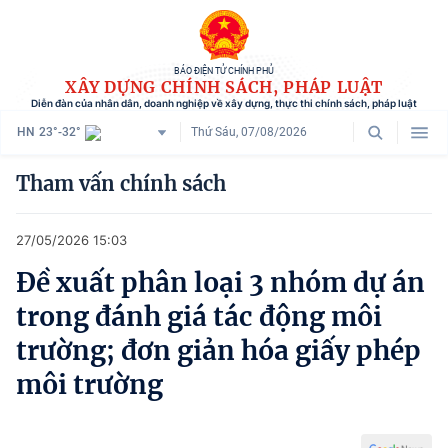
BÁO ĐIỆN TỬ CHÍNH PHỦ
XÂY DỰNG CHÍNH SÁCH, PHÁP LUẬT
Diễn đàn của nhân dân, doanh nghiệp về xây dựng, thực thi chính sách, pháp luật
HN
23°-32°
Thứ Sáu, 07/08/2026
Danh mục
Tham vấn chính sách
Trang chủ
27/05/2026 15:03
Chính sách mới
Đề xuất phân loại 3 nhóm dự án
Tham vấn chính sách
trong đánh giá tác động môi
Người dân góp ý
trường; đơn giản hóa giấy phép
môi trường
Doanh nghiệp hiến kế
Chính sách và cuộc sống