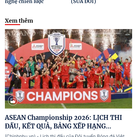
nghệ chiến lược
(SỬA ĐỔI)
Xem thêm
ASEAN Championship 2026: LỊCH THI
ĐẤU, KẾT QUẢ, BẢNG XẾP HẠNG...
(Chinhphu.vn) - Lịch thi đấu của Đội tuyển Bóng đá Việt