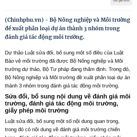
Hướng dẫn thực hiện chính sách
Phát triển kinh tế tư nhân và doanh nghiệp dân tộc
(Chinhphu.vn) - Bộ Nông nghiệp và Môi trường
đề xuất phân loại dự án thành 3 nhóm trong
Ocop và chuỗi giá trị Nông sản
đánh giá tác động môi trường.
Kinh tế tư nhân
Dự thảo Luật sửa đổi, bổ sung một số điều của Luật
Doanh nghiệp dân tộc
Bảo vệ môi trường đã được Bộ Nông nghiệp và Môi
Khác
trường dự thảo, Bộ Tư pháp đang thẩm định. Trong đó,
Bộ Nông nghiệp và Môi trường đề xuất phân loại dự án
Video
thành 3 nhóm trong đánh giá tác động môi trường.
Photo
Sửa đổi, bổ sung nội dung về đánh giá môi
trường, đánh giá tác động môi trường,
giấy phép môi trường
Luật sửa đổi, bổ sung một số nội dung quan trọng,
trong đó có nội dung về đánh giá môi trường chiến