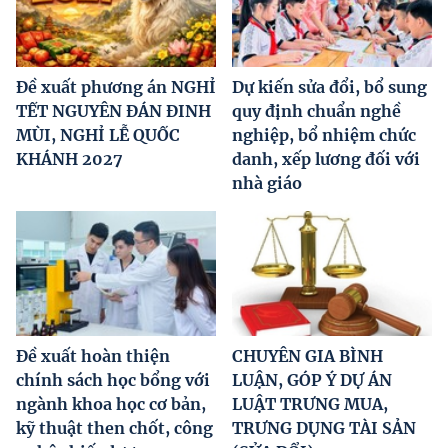
Đề xuất phương án NGHỈ
Dự kiến sửa đổi, bổ sung
TẾT NGUYÊN ĐÁN ĐINH
quy định chuẩn nghề
MÙI, NGHỈ LỄ QUỐC
nghiệp, bổ nhiệm chức
KHÁNH 2027
danh, xếp lương đối với
nhà giáo
Đề xuất hoàn thiện
CHUYÊN GIA BÌNH
chính sách học bổng với
LUẬN, GÓP Ý DỰ ÁN
ngành khoa học cơ bản,
LUẬT TRƯNG MUA,
kỹ thuật then chốt, công
TRƯNG DỤNG TÀI SẢN