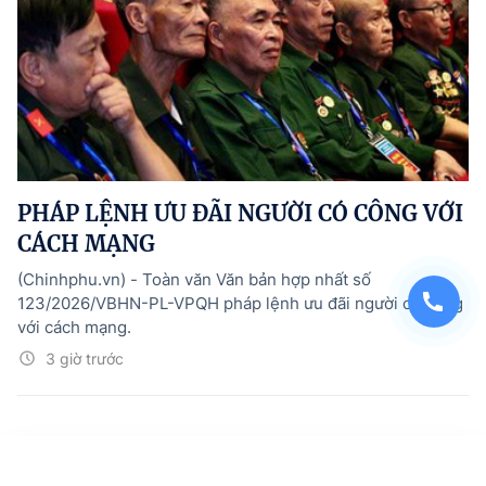
PHÁP LỆNH ƯU ĐÃI NGƯỜI CÓ CÔNG VỚI
CÁCH MẠNG
(Chinhphu.vn) - Toàn văn Văn bản hợp nhất số
123/2026/VBHN-PL-VPQH pháp lệnh ưu đãi người có công
với cách mạng.
3 giờ trước