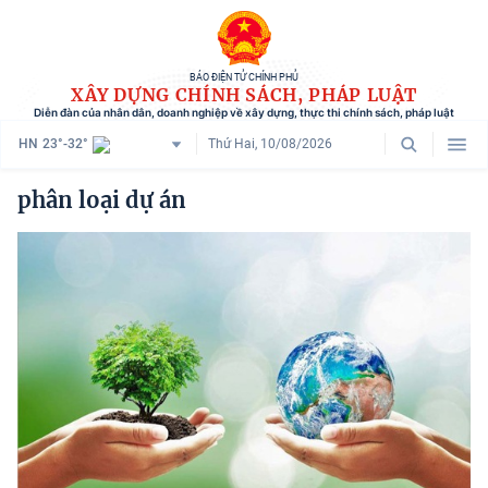
BÁO ĐIỆN TỬ CHÍNH PHỦ
XÂY DỰNG CHÍNH SÁCH, PHÁP LUẬT
Diễn đàn của nhân dân, doanh nghiệp về xây dựng, thực thi chính sách, pháp luật
HN
23°-32°
Thứ Hai, 10/08/2026
Danh mục
phân loại dự án
Trang chủ
Chính sách mới
Tham vấn chính sách
Người dân góp ý
Doanh nghiệp hiến kế
Chính sách và cuộc sống