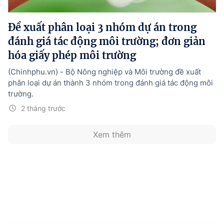
Hướng dẫn thực hiện chính sách
Đề xuất phân loại 3 nhóm dự án trong
Phát triển kinh tế tư nhân và doanh nghiệp dân tộc
đánh giá tác động môi trường; đơn giản
Ocop và chuỗi giá trị Nông sản
hóa giấy phép môi trường
Kinh tế tư nhân
(Chinhphu.vn) - Bộ Nông nghiệp và Môi trường đề xuất
phân loại dự án thành 3 nhóm trong đánh giá tác động môi
Doanh nghiệp dân tộc
trường.
Khác
2 tháng trước
Video
Xem thêm
Photo