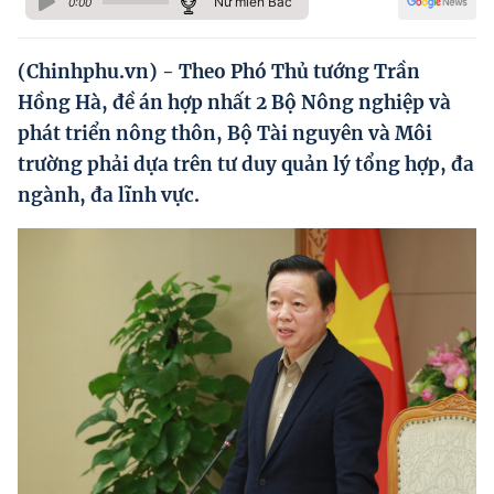
Nữ miền Bắc
0:00
Hướng dẫn thực hiện chính sách
Phát triển kinh tế tư nhân và doanh nghiệp dân tộc
(Chinhphu.vn) - Theo Phó Thủ tướng Trần
Hồng Hà, đề án hợp nhất 2 Bộ Nông nghiệp và
Ocop và chuỗi giá trị Nông sản
phát triển nông thôn, Bộ Tài nguyên và Môi
Kinh tế tư nhân
trường phải dựa trên tư duy quản lý tổng hợp, đa
ngành, đa lĩnh vực.
Doanh nghiệp dân tộc
Khác
Video
Photo