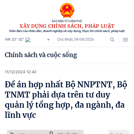
BÁO ĐIỆN TỬ CHÍNH PHỦ
XÂY DỰNG CHÍNH SÁCH, PHÁP LUẬT
Diễn đàn của nhân dân, doanh nghiệp về xây dựng, thực thi chính sách, pháp luật
HN
23°-32°
Chủ Nhật, 09/08/2026
Danh mục
Chính sách và cuộc sống
Trang chủ
11/12/2024 12:42
Chính sách mới
Đề án hợp nhất Bộ NNPTNT, Bộ
Tham vấn chính sách
TNMT phải dựa trên tư duy
Người dân góp ý
quản lý tổng hợp, đa ngành, đa
lĩnh vực
Doanh nghiệp hiến kế
Chính sách và cuộc sống