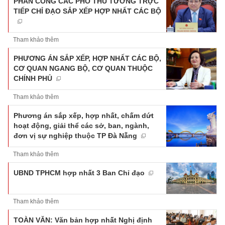
PHÂN CÔNG CÁC PHÓ THỦ TƯỚNG TRỰC
TIẾP CHỈ ĐẠO SẮP XẾP HỢP NHẤT CÁC BỘ
Tham khảo thêm
PHƯƠNG ÁN SẮP XẾP, HỢP NHẤT CÁC BỘ,
CƠ QUAN NGANG BỘ, CƠ QUAN THUỘC
CHÍNH PHỦ
Tham khảo thêm
Phương án sắp xếp, hợp nhất, chấm dứt
hoạt động, giải thể các sở, ban, ngành,
đơn vị sự nghiệp thuộc TP Đà Nẵng
Tham khảo thêm
UBND TPHCM hợp nhất 3 Ban Chỉ đạo
Tham khảo thêm
TOÀN VĂN: Văn bản hợp nhất Nghị định