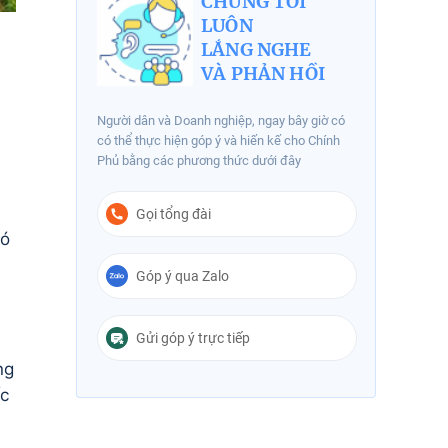
CHÚNG TÔI
LUÔN
LẮNG NGHE
VÀ PHẢN HỒI
Người dân và Doanh nghiệp, ngay bây giờ có
có thể thực hiện góp ý và hiến kế cho Chính
Phủ bằng các phương thức dưới đây
Gọi tổng đài
có
Góp ý qua Zalo
Gửi góp ý trực tiếp
ng
ốc