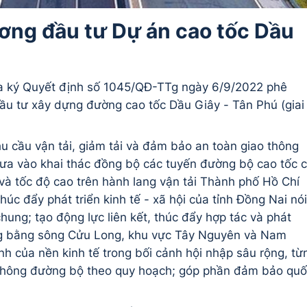
ơng đầu tư Dự án cao tốc Dầu
a ký Quyết định số 1045/QĐ-TTg ngày 6/9/2022 phê
ầu tư xây dựng đường cao tốc Dầu Giây - Tân Phú (giai
 cầu vận tải, giảm tải và đảm bảo an toàn giao thông
đưa vào khai thác đồng bộ các tuyến đường bộ cao tốc 
 và tốc độ cao trên hành lang vận tải Thành phố Hồ Chí
úc đẩy phát triển kinh tế - xã hội của tỉnh Đồng Nai nói
ung; tạo động lực liên kết, thúc đẩy hợp tác và phát
ng bằng sông Cửu Long, khu vực Tây Nguyên và Nam
nh của nền kinh tế trong bối cảnh hội nhập sâu rộng, từ
 thông đường bộ theo quy hoạch; góp phần đảm bảo qu