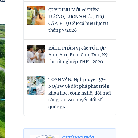
QUY ĐỊNH MỚI về TIỀN
LƯƠNG, LƯƠNG HƯU, TRỢ
CẤP, PHỤ CẤP có hiệu lực từ
tháng 7/2026
BÁCH PHÂN VỊ các TỔ HỢP
A00, A01, B00, C00, D01, Kỳ
thi tốt nghiệp THPT 2026
TOÀN VĂN: Nghị quyết 57-
NQ/TW về đột phá phát triển
khoa học, công nghệ, đổi mới
sáng tạo và chuyển đổi số
quốc gia