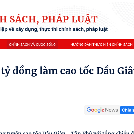
H SÁCH, PHÁP LUẬT
ệp về xây dựng, thực thi chính sách, pháp luật
CHÍNH SÁCH VÀ CUỘC SỐNG
HƯỚNG DẪN THỰC HIỆN CHÍNH SÁCH
tỷ đồng làm cao tốc Dầu Giâ
Chia 
g tuyến cao tốc Dầu Giây - Tân Phú với tổng chiều d