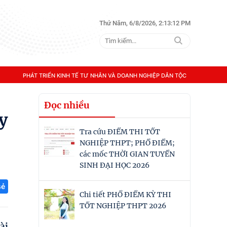
Thứ Năm, 6/8/2026, 2:13:13 PM
PHÁT TRIỂN KINH TẾ TƯ NHÂN VÀ DOANH NGHIỆP DÂN TỘC
Đọc nhiều
y
Tra cứu ĐIỂM THI TỐT
NGHIỆP THPT; PHỔ ĐIỂM;
các mốc THỜI GIAN TUYỂN
SINH ĐẠI HỌC 2026
sẻ
Chi tiết PHỔ ĐIỂM KỲ THI
TỐT NGHIỆP THPT 2026
ài