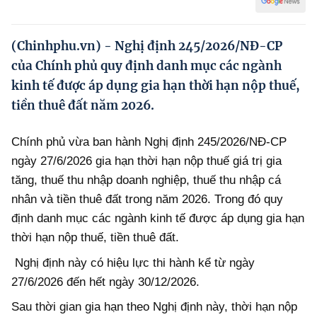
Hướng dẫn thực hiện chính sách
Phát triển kinh tế tư nhân và doanh nghiệp dân tộc
(Chinhphu.vn) - Nghị định 245/2026/NĐ-CP
của Chính phủ quy định danh mục các ngành
Ocop và chuỗi giá trị Nông sản
kinh tế được áp dụng gia hạn thời hạn nộp thuế,
Kinh tế tư nhân
tiền thuê đất năm 2026.
Doanh nghiệp dân tộc
Chính phủ vừa ban hành Nghị định 245/2026/NĐ-CP
Khác
ngày 27/6/2026 gia hạn thời hạn nộp thuế giá trị gia
tăng, thuế thu nhập doanh nghiệp, thuế thu nhập cá
Video
nhân và tiền thuê đất trong năm 2026. Trong đó quy
Photo
định danh mục các ngành kinh tế được áp dụng gia hạn
thời hạn nộp thuế, tiền thuê đất.
Nghị định này có hiệu lực thi hành kể từ ngày
27/6/2026 đến hết ngày 30/12/2026.
Sau thời gian gia hạn theo Nghị định này, thời hạn nộp