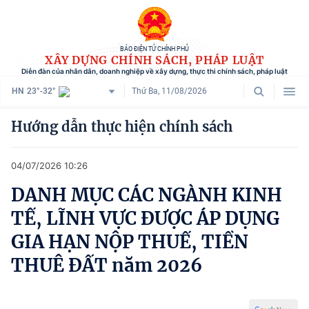
BÁO ĐIỆN TỬ CHÍNH PHỦ
XÂY DỰNG CHÍNH SÁCH, PHÁP LUẬT
Diễn đàn của nhân dân, doanh nghiệp về xây dựng, thực thi chính sách, pháp luật
HN
23°-32°
Thứ Ba, 11/08/2026
Danh mục
Hướng dẫn thực hiện chính sách
Trang chủ
04/07/2026 10:26
Chính sách mới
DANH MỤC CÁC NGÀNH KINH
Tham vấn chính sách
TẾ, LĨNH VỰC ĐƯỢC ÁP DỤNG
Người dân góp ý
GIA HẠN NỘP THUẾ, TIỀN
THUÊ ĐẤT năm 2026
Doanh nghiệp hiến kế
Chính sách và cuộc sống