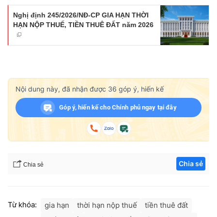
Nghị định 245/2026/NĐ-CP GIA HẠN THỜI
HẠN NỘP THUẾ, TIỀN THUÊ ĐẤT năm 2026
Nội dung này, đã nhận được
36
góp ý, hiến kế
Góp ý, hiến kế cho Chính phủ ngay tại đây
Chia sẻ
Chia sẻ
Từ khóa:
gia hạn
thời hạn nộp thuế
tiền thuê đất