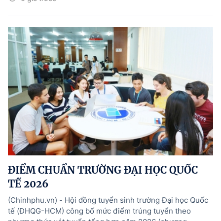
ĐIỂM CHUẨN TRƯỜNG ĐẠI HỌC QUỐC
TẾ 2026
(Chinhphu.vn) - Hội đồng tuyển sinh trường Đại học Quốc
tế (ĐHQG-HCM) công bố mức điểm trúng tuyển theo