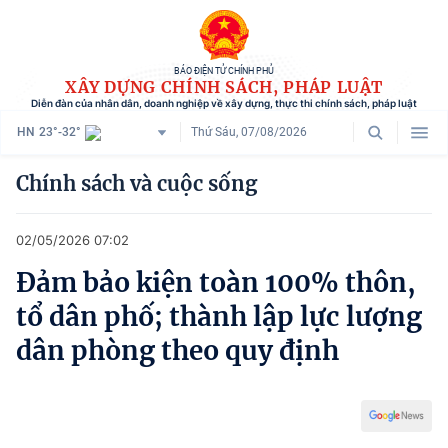
BÁO ĐIỆN TỬ CHÍNH PHỦ
XÂY DỰNG CHÍNH SÁCH, PHÁP LUẬT
Diễn đàn của nhân dân, doanh nghiệp về xây dựng, thực thi chính sách, pháp luật
HN
23°-32°
Thứ Sáu, 07/08/2026
Danh mục
Chính sách và cuộc sống
Trang chủ
02/05/2026 07:02
Chính sách mới
Đảm bảo kiện toàn 100% thôn,
Tham vấn chính sách
tổ dân phố; thành lập lực lượng
Người dân góp ý
dân phòng theo quy định
Doanh nghiệp hiến kế
Chính sách và cuộc sống