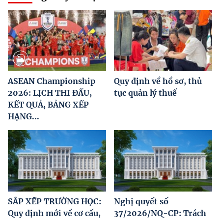
ASEAN Championship
Quy định về hồ sơ, thủ
2026: LỊCH THI ĐẤU,
tục quản lý thuế
KẾT QUẢ, BẢNG XẾP
HẠNG...
SẮP XẾP TRƯỜNG HỌC:
Nghị quyết số
Quy định mới về cơ cấu,
37/2026/NQ-CP: Trách