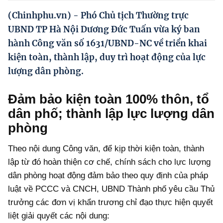
Hướng dẫn thực hiện chính sách
(Chinhphu.vn) - Phó Chủ tịch Thường trực
Phát triển kinh tế tư nhân và doanh nghiệp dân tộc
UBND TP Hà Nội Dương Đức Tuấn vừa ký ban
hành Công văn số 1631/UBND-NC về triển khai
Ocop và chuỗi giá trị Nông sản
kiện toàn, thành lập, duy trì hoạt động của lực
Kinh tế tư nhân
lượng dân phòng.
Doanh nghiệp dân tộc
Đảm bảo kiện toàn 100% thôn, tổ
Khác
dân phố; thành lập lực lượng dân
phòng
Video
Photo
Theo nội dung Công văn, để kịp thời kiện toàn, thành
lập từ đó hoàn thiện cơ chế, chính sách cho lực lượng
dân phòng hoạt động đảm bảo theo quy định của pháp
luật về PCCC và CNCH, UBND Thành phố yêu cầu Thủ
trưởng các đơn vị khẩn trương chỉ đạo thực hiện quyết
liệt giải quyết các nội dung: