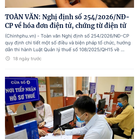
Hướng dẫn thực hiện chính sách
TOÀN VĂN: Nghị định số 254/2026/NĐ-
Phát triển kinh tế tư nhân và doanh nghiệp dân tộc
CP về hóa đơn điện tử, chứng từ điện tử
Ocop và chuỗi giá trị Nông sản
(Chinhphu.vn) - Toàn văn Nghị định số 254/2026/NĐ-CP
Kinh tế tư nhân
quy định chi tiết một số điều và biện pháp tổ chức, hướng
dẫn thi hành Luật Quản lý thuế số 108/2025/QH15 về ...
Doanh nghiệp dân tộc
18 ngày trước
Khác
Video
Photo
© BÁO ĐIỆN TỬ CHÍNH PHỦ