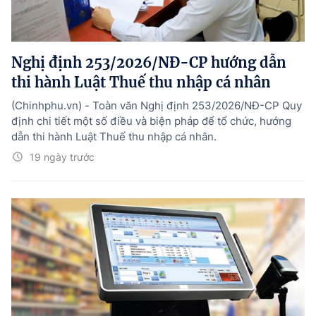
Tổng Giám đốc:
Nguyễn Hồng Sâm
Trụ sở: 16 Lê Hồng Phong - Ba Đình - Hà Nội.
Điện thoại: 080 43162; Fax: 080.48924;
Nghị định 253/2026/NĐ-CP hướng dẫn
Email: thongtinchinhphu@chinhphu.vn.
thi hành Luật Thuế thu nhập cá nhân
Theo dõi báo trên:
(Chinhphu.vn) - Toàn văn Nghị định 253/2026/NĐ-CP Quy
định chi tiết một số điều và biện pháp để tổ chức, hướng
dẫn thi hành Luật Thuế thu nhập cá nhân.
Bản quyền thuộc Báo Điện tử Chính phủ - Cổng Thông tin điện tử Chính
phủ.
19 ngày trước
Ghi rõ nguồn "Báo Điện tử Chính phủ", "Cổng Thông tin điện tử Chính phủ",
hoặc www.baochinhphu.vn, www.chinhphu.vn khi phát hành lại thông tin
từ các nguồn này.