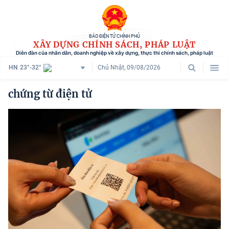
BÁO ĐIỆN TỬ CHÍNH PHỦ
XÂY DỰNG CHÍNH SÁCH, PHÁP LUẬT
Diễn đàn của nhân dân, doanh nghiệp về xây dựng, thực thi chính sách, pháp luật
HN
23°-32°
Chủ Nhật, 09/08/2026
Danh mục
chứng từ điện tử
Trang chủ
Chính sách mới
Tham vấn chính sách
Người dân góp ý
Doanh nghiệp hiến kế
Chính sách và cuộc sống