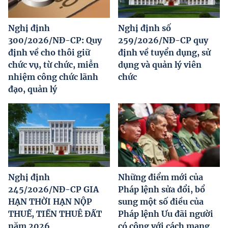
Nghị định
Nghị định số
300/2026/NĐ-CP: Quy
259/2026/NĐ-CP quy
định về cho thôi giữ
định về tuyển dụng, sử
chức vụ, từ chức, miễn
dụng và quản lý viên
nhiệm công chức lãnh
chức
đạo, quản lý
Nghị định
Những điểm mới của
245/2026/NĐ-CP GIA
Pháp lệnh sửa đổi, bổ
HẠN THỜI HẠN NỘP
sung một số điều của
THUẾ, TIỀN THUÊ ĐẤT
Pháp lệnh Ưu đãi người
năm 2026
có công với cách mạng