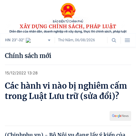
BÁO ĐIỆN TỬ CHÍNH PHỦ
XÂY DỰNG CHÍNH SÁCH, PHÁP LUẬT
Diễn đàn của nhân dân, doanh nghiệp về xây dựng, thực thi chính sách, pháp luật
HN
23°-32°
Thứ Năm, 06/08/2026
Danh mục
Chính sách mới
Trang chủ
15/12/2022 13:28
Chính sách mới
Các hành vi nào bị nghiêm cấm
Tham vấn chính sách
trong Luật Lưu trữ (sửa đổi)?
Người dân góp ý
Doanh nghiệp hiến kế
Chính sách và cuộc sống
(Chinhphu.vn) - Bộ Nội vụ đang lấy ý kiến của