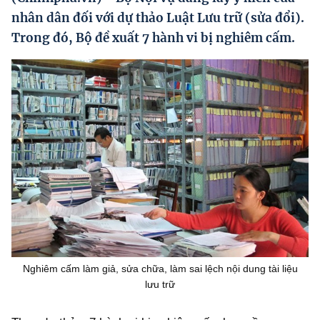
Hướng dẫn thực hiện chính sách
nhân dân đối với dự thảo Luật Lưu trữ (sửa đổi).
Trong đó, Bộ đề xuất 7 hành vi bị nghiêm cấm.
Phát triển kinh tế tư nhân và doanh nghiệp dân tộc
Ocop và chuỗi giá trị Nông sản
Kinh tế tư nhân
Doanh nghiệp dân tộc
Khác
Video
Photo
Nghiêm cấm làm giả, sửa chữa, làm sai lệch nội dung tài liệu
lưu trữ