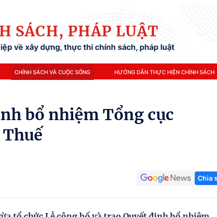
H SÁCH, PHÁP LUẬT
ệp về xây dựng, thực thi chính sách, pháp luật
CHÍNH SÁCH VÀ CUỘC SỐNG
HƯỚNG DẪN THỰC HIỆN CHÍNH SÁCH
ịnh bổ nhiệm Tổng cục
 Thuế
Chia 
ừa tổ chức Lễ công bố và trao Quyết định bổ nhiệm