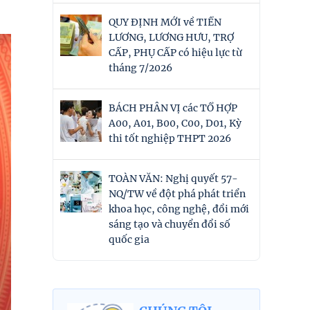
QUY ĐỊNH MỚI về TIỀN
LƯƠNG, LƯƠNG HƯU, TRỢ
CẤP, PHỤ CẤP có hiệu lực từ
tháng 7/2026
BÁCH PHÂN VỊ các TỔ HỢP
A00, A01, B00, C00, D01, Kỳ
thi tốt nghiệp THPT 2026
TOÀN VĂN: Nghị quyết 57-
NQ/TW về đột phá phát triển
khoa học, công nghệ, đổi mới
sáng tạo và chuyển đổi số
quốc gia