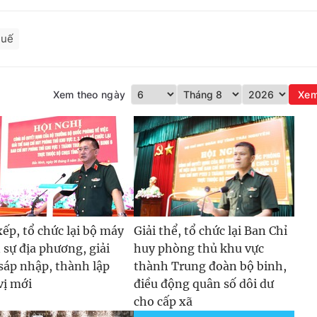
huế
Xem theo ngày
Xe
xếp, tổ chức lại bộ máy
Giải thể, tổ chức lại Ban Chỉ
 sự địa phương, giải
huy phòng thủ khu vực
 sáp nhập, thành lập
thành Trung đoàn bộ binh,
vị mới
điều động quân số dôi dư
cho cấp xã