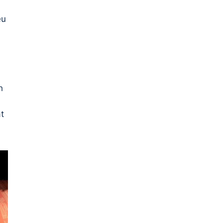
ều
h
t