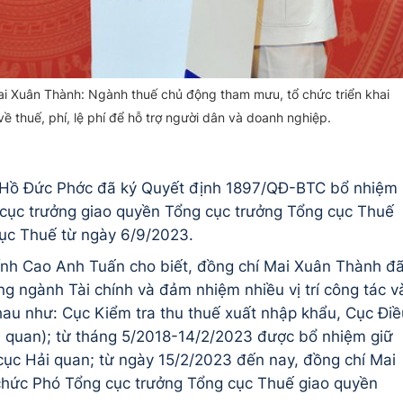
i Xuân Thành: Ngành thuế chủ động tham mưu, tổ chức triển khai
về thuế, phí, lệ phí để hỗ trợ người dân và doanh nghiệp.
h Hồ Đức Phớc đã ký Quyết định 1897/QĐ-BTC bổ nhiệm
cục trưởng giao quyền Tổng cục trưởng Tổng cục Thuế
cục Thuế từ ngày 6/9/2023.
chính Cao Anh Tuấn cho biết, đồng chí Mai Xuân Thành đ
ng ngành Tài chính và đảm nhiệm nhiều vị trí công tác v
hau như: Cục Kiểm tra thu thuế xuất nhập khẩu, Cục Điề
i quan); từ tháng 5/2018-14/2/2023 được bổ nhiệm giữ
ục Hải quan; từ ngày 15/2/2023 đến nay, đồng chí Mai
hức Phó Tổng cục trưởng Tổng cục Thuế giao quyền