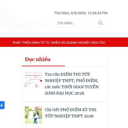
Thứ Năm, 6/8/2026, 10:28:55 PM
PHÁT TRIỂN KINH TẾ TƯ NHÂN VÀ DOANH NGHIỆP DÂN TỘC
Đọc nhiều
Tra cứu ĐIỂM THI TỐT
NGHIỆP THPT; PHỔ ĐIỂM;
các mốc THỜI GIAN TUYỂN
SINH ĐẠI HỌC 2026
sẻ
Chi tiết PHỔ ĐIỂM KỲ THI
TỐT NGHIỆP THPT 2026