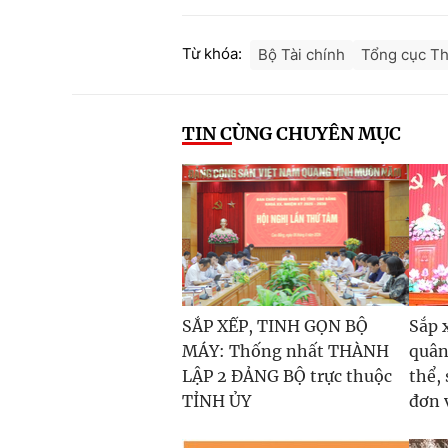
Từ khóa:
Bộ Tài chính
Tổng cục T
TIN CÙNG CHUYÊN MỤC
SẮP XẾP, TINH GỌN BỘ
Sắp 
MÁY: Thống nhất THÀNH
quân
LẬP 2 ĐẢNG BỘ trực thuộc
thể,
TỈNH ỦY
đơn 