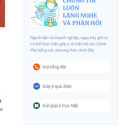
CHÚNG TÔI
LUÔN
LẮNG NGHE
VÀ PHẢN HỒI
Người dân và Doanh nghiệp, ngay bây giờ có
có thể thực hiện góp ý và hiến kế cho Chính
Phủ bằng các phương thức dưới đây
Gọi tổng đài
Góp ý qua Zalo
ã
à
Gửi góp ý trực tiếp
u