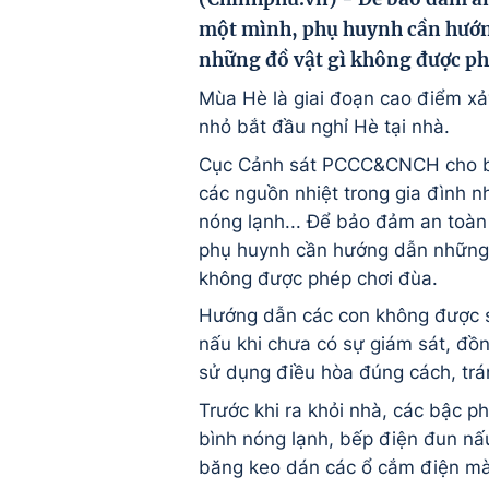
một mình, phụ huynh cần hướng
những đồ vật gì không được ph
Mùa Hè là giai đoạn cao điểm xảy
nhỏ bắt đầu nghỉ Hè tại nhà.
Cục Cảnh sát PCCC&CNCH cho biế
các nguồn nhiệt trong gia đình n
nóng lạnh... Để bảo đảm an toàn
phụ huynh cần hướng dẫn những
không được phép chơi đùa.
Hướng dẫn các con không được s
nấu khi chưa có sự giám sát, đồ
sử dụng điều hòa đúng cách, trá
Trước khi ra khỏi nhà, các bậc p
bình nóng lạnh, bếp điện đun nấu
băng keo dán các ổ cắm điện mà 