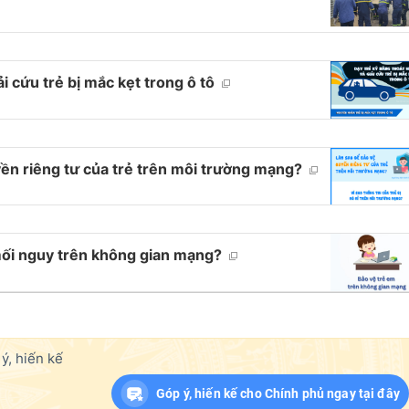
i cứu trẻ bị mắc kẹt trong ô tô
ền riêng tư của trẻ trên môi trường mạng?
mối nguy trên không gian mạng?
ý, hiến kế
Góp ý, hiến kế cho Chính phủ ngay tại đây