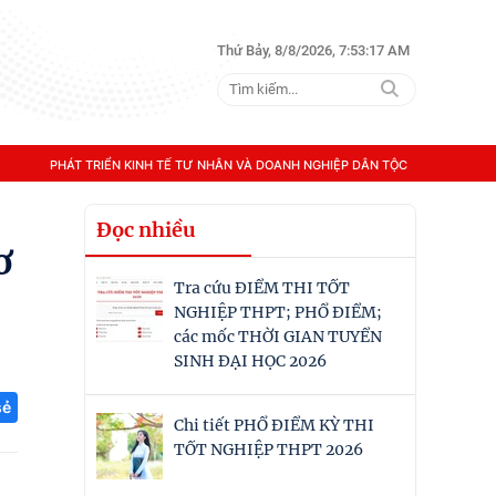
Thứ Bảy, 8/8/2026, 7:53:19 AM
PHÁT TRIỂN KINH TẾ TƯ NHÂN VÀ DOANH NGHIỆP DÂN TỘC
Đọc nhiều
ơ
Tra cứu ĐIỂM THI TỐT
NGHIỆP THPT; PHỔ ĐIỂM;
các mốc THỜI GIAN TUYỂN
SINH ĐẠI HỌC 2026
sẻ
Chi tiết PHỔ ĐIỂM KỲ THI
TỐT NGHIỆP THPT 2026