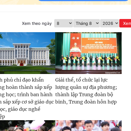
Xem theo ngày
Xe
h phủ chỉ đạo khẩn
Giải thể, tổ chức lại lực
ng hoàn thành sắp xếp
lượng quân sự địa phương;
ng học; trình ban hành
thành lập Trung đoàn bộ
n sắp xếp cơ sở giáo dục
binh, Trung đoàn hỗn hợp
học, giáo dục nghề
ệp