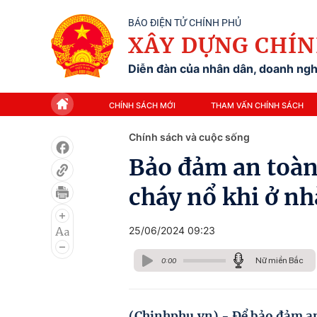
BÁO ĐIỆN TỬ CHÍNH PHỦ
XÂY DỰNG CHÍN
Diễn đàn của nhân dân, doanh nghi
CHÍNH SÁCH MỚI
THAM VẤN CHÍNH SÁCH
Chính sách và cuộc sống
Bảo đảm an toàn
cháy nổ khi ở n
25/06/2024 09:23
Nữ miền Bắc
0:00
(Chinhphu.vn) - Để bảo đảm an