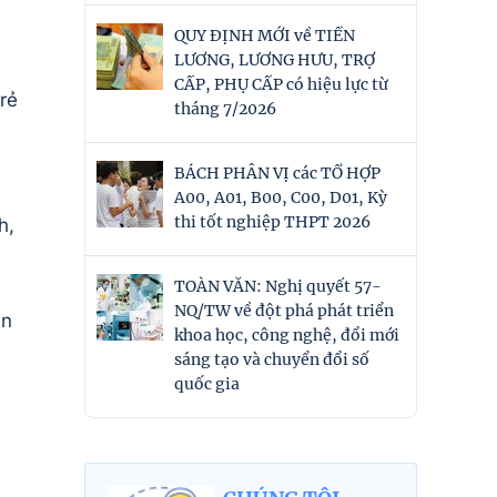
QUY ĐỊNH MỚI về TIỀN
LƯƠNG, LƯƠNG HƯU, TRỢ
CẤP, PHỤ CẤP có hiệu lực từ
rẻ
tháng 7/2026
BÁCH PHÂN VỊ các TỔ HỢP
A00, A01, B00, C00, D01, Kỳ
thi tốt nghiệp THPT 2026
h,
TOÀN VĂN: Nghị quyết 57-
NQ/TW về đột phá phát triển
un
khoa học, công nghệ, đổi mới
sáng tạo và chuyển đổi số
quốc gia