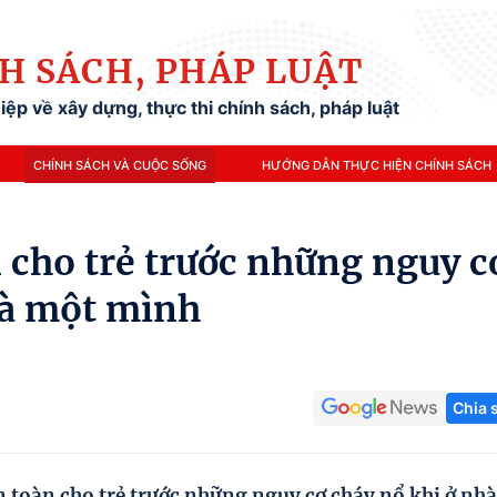
H SÁCH, PHÁP LUẬT
ệp về xây dựng, thực thi chính sách, pháp luật
CHÍNH SÁCH VÀ CUỘC SỐNG
HƯỚNG DẪN THỰC HIỆN CHÍNH SÁCH
 cho trẻ trước những nguy c
hà một mình
Chia 
 toàn cho trẻ trước những nguy cơ cháy nổ khi ở nhà