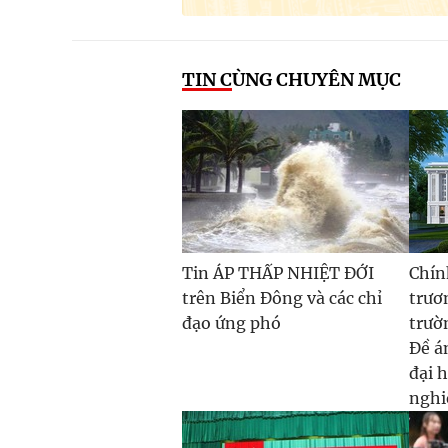
TIN CÙNG CHUYÊN MỤC
Tin ÁP THẤP NHIỆT ĐỚI
Chín
trên Biển Đông và các chỉ
trươ
đạo ứng phó
trườ
Đề á
đại 
nghi