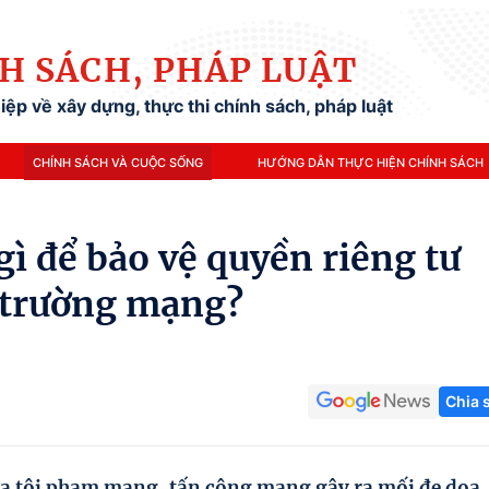
H SÁCH, PHÁP LUẬT
ệp về xây dựng, thực thi chính sách, pháp luật
CHÍNH SÁCH VÀ CUỘC SỐNG
HƯỚNG DẪN THỰC HIỆN CHÍNH SÁCH
ì để bảo vệ quyền riêng tư
i trường mạng?
Chia 
ủa tội phạm mạng, tấn công mạng gây ra mối đe dọa