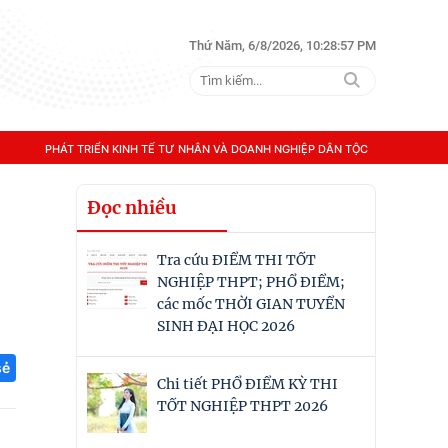
Thứ Năm, 6/8/2026, 10:28:58 PM
PHÁT TRIỂN KINH TẾ TƯ NHÂN VÀ DOANH NGHIỆP DÂN TỘC
Đọc nhiều
Tra cứu ĐIỂM THI TỐT
NGHIỆP THPT; PHỔ ĐIỂM;
các mốc THỜI GIAN TUYỂN
SINH ĐẠI HỌC 2026
sẻ
Chi tiết PHỔ ĐIỂM KỲ THI
TỐT NGHIỆP THPT 2026