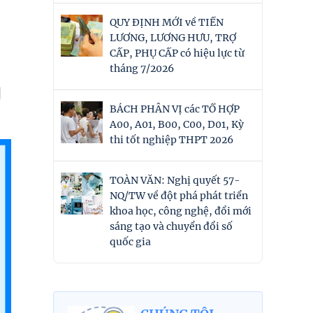
QUY ĐỊNH MỚI về TIỀN
LƯƠNG, LƯƠNG HƯU, TRỢ
CẤP, PHỤ CẤP có hiệu lực từ
tháng 7/2026
g
BÁCH PHÂN VỊ các TỔ HỢP
A00, A01, B00, C00, D01, Kỳ
thi tốt nghiệp THPT 2026
TOÀN VĂN: Nghị quyết 57-
NQ/TW về đột phá phát triển
khoa học, công nghệ, đổi mới
sáng tạo và chuyển đổi số
quốc gia