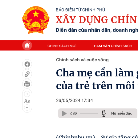
BÁO ĐIỆN TỬ CHÍNH PHỦ
XÂY DỰNG CHÍN
Diễn đàn của nhân dân, doanh nghi
CHÍNH SÁCH MỚI
THAM VẤN CHÍNH SÁCH
Chính sách và cuộc sống
Cha mẹ cần làm g
của trẻ trên mô
26/05/2024 17:34
Nữ miền Bắc
0:00
(Chinhphu.vn) - Sự gia tăng c