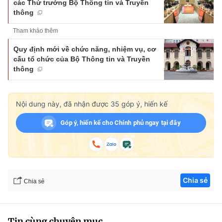
các Thứ trưởng Bộ Thông tin và Truyền
thông
Tham khảo thêm
Quy định mới về chức năng, nhiệm vụ, cơ
cấu tổ chức của Bộ Thông tin và Truyền
thông
Nội dung này, đã nhận được
35
góp ý, hiến kế
Góp ý, hiến kế cho Chính phủ ngay tại đây
Chia sẻ
Chia sẻ
Tin cùng chuyên mục