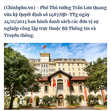
Hướng dẫn thực hiện chính sách
(Chinhphu.vn) - Phó Thủ tướng Trần Lưu Quang
Phát triển kinh tế tư nhân và doanh nghiệp dân tộc
vừa ký Quyết định số 1487/QĐ-TTg ngày
24/11/2023 ban hành danh sách các đơn vị sự
Ocop và chuỗi giá trị Nông sản
nghiệp công lập trực thuộc Bộ Thông tin và
Kinh tế tư nhân
Truyền thông.
Doanh nghiệp dân tộc
Khác
Video
Photo