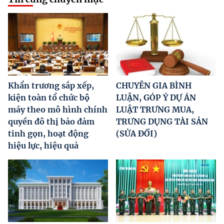
Khẩn trương sắp xếp,
CHUYÊN GIA BÌNH
kiện toàn tổ chức bộ
LUẬN, GÓP Ý DỰ ÁN
máy theo mô hình chính
LUẬT TRƯNG MUA,
quyền đô thị bảo đảm
TRƯNG DỤNG TÀI SẢN
tinh gọn, hoạt động
(SỬA ĐỔI)
hiệu lực, hiệu quả