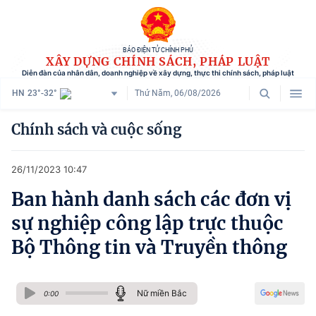
BÁO ĐIỆN TỬ CHÍNH PHỦ
XÂY DỰNG CHÍNH SÁCH, PHÁP LUẬT
Diễn đàn của nhân dân, doanh nghiệp về xây dựng, thực thi chính sách, pháp luật
HN
23°-32°
Thứ Năm, 06/08/2026
Danh mục
Chính sách và cuộc sống
Trang chủ
26/11/2023 10:47
Chính sách mới
Ban hành danh sách các đơn vị
Tham vấn chính sách
sự nghiệp công lập trực thuộc
Người dân góp ý
Bộ Thông tin và Truyền thông
Doanh nghiệp hiến kế
Nữ miền Bắc
Chính sách và cuộc sống
0:00