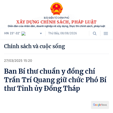
BÁO ĐIỆN TỬ CHÍNH PHỦ
XÂY DỰNG CHÍNH SÁCH, PHÁP LUẬT
Diễn đàn của nhân dân, doanh nghiệp về xây dựng, thực thi chính sách, pháp luật
HN
23°-32°
Thứ Bảy, 08/08/2026
Danh mục
Chính sách và cuộc sống
Trang chủ
27/03/2025 15:20
Chính sách mới
Ban Bí thư chuẩn y đồng chí
Tham vấn chính sách
Trần Trí Quang giữ chức Phó Bí
Người dân góp ý
thư Tỉnh ủy Đồng Tháp
Doanh nghiệp hiến kế
Chính sách và cuộc sống