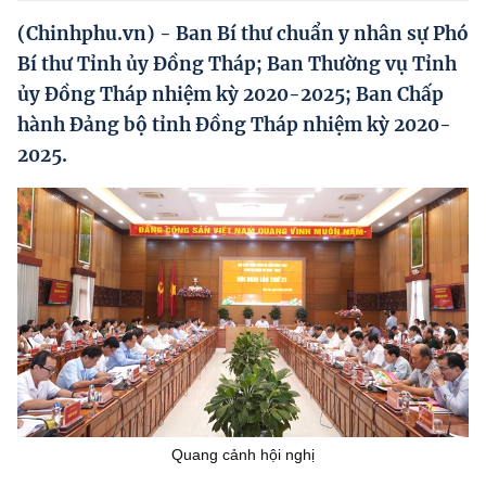
Hướng dẫn thực hiện chính sách
(Chinhphu.vn) - Ban Bí thư chuẩn y nhân sự Phó
Phát triển kinh tế tư nhân và doanh nghiệp dân tộc
Bí thư Tỉnh ủy Đồng Tháp; Ban Thường vụ Tỉnh
ủy Đồng Tháp nhiệm kỳ 2020-2025; Ban Chấp
Ocop và chuỗi giá trị Nông sản
hành Đảng bộ tỉnh Đồng Tháp nhiệm kỳ 2020-
Kinh tế tư nhân
2025.
Doanh nghiệp dân tộc
Khác
Video
Photo
Quang cảnh hội nghị