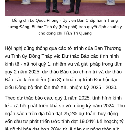
Đồng chí Lê Quốc Phong - Ủy viên Ban Chấp hành Trung
ương Đảng, Bí thư Tỉnh ủy (bên phải) trao quyết định chuẩn y
cho đồng chí Trần Trí Quang
Hội nghị cũng thông qua các tờ trình của Ban Thường
vụ Tỉnh ủy Đồng Tháp về: Dự thảo Báo cáo tình hình
kinh tế - xã hội quý 1, nhiệm vụ và giải pháp trọng tâm
quý 2 năm 2025; dự thảo Báo cáo chính trị và dự thảo
Báo cáo kiểm điểm (lần 3) chuẩn bị trình Đại hội đại
biểu Đảng bộ tỉnh lần thứ XII, nhiệm kỳ 2025 - 2030.
Theo dự thảo báo cáo, quý 1 năm 2025, tình hình kinh
tế - xã hội phát triển khá so với cùng kỳ năm 2024. Thu
ngân sách trên địa bàn đạt 25,2% dự toán; huy động
vốn đầu tư phát triển ước tính đạt 19,04% kế hoạch; tỷ
lệ đô thị hóa đạt hơn 28%; tỷ lệ dân cư nông thôn sử