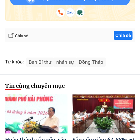
Chia sẻ
Chia sẻ
Từ khóa:
Ban Bí thư
nhân sự
Đồng Tháp
Tin cùng chuyên mục
Hoàn thành sắp xếp, sáp
Sắp xếp giảm 64,88% cơ