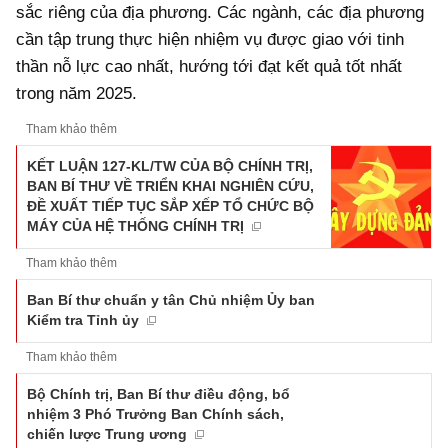
sắc riêng của địa phương. Các ngành, các địa phương
cần tập trung thực hiện nhiệm vụ được giao với tinh
thần nỗ lực cao nhất, hướng tới đạt kết quả tốt nhất
trong năm 2025.
Tham khảo thêm
KẾT LUẬN 127-KL/TW CỦA BỘ CHÍNH TRỊ,
BAN BÍ THƯ VỀ TRIỂN KHAI NGHIÊN CỨU,
ĐỀ XUẤT TIẾP TỤC SẮP XẾP TỔ CHỨC BỘ
MÁY CỦA HỆ THỐNG CHÍNH TRỊ
Tham khảo thêm
Ban Bí thư chuẩn y tân Chủ nhiệm Ủy ban
Kiểm tra Tỉnh ủy
Tham khảo thêm
Bộ Chính trị, Ban Bí thư điều động, bổ
nhiệm 3 Phó Trưởng Ban Chính sách,
chiến lược Trung ương