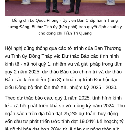
Đồng chí Lê Quốc Phong - Ủy viên Ban Chấp hành Trung
ương Đảng, Bí thư Tỉnh ủy (bên phải) trao quyết định chuẩn y
cho đồng chí Trần Trí Quang
Hội nghị cũng thông qua các tờ trình của Ban Thường
vụ Tỉnh ủy Đồng Tháp về: Dự thảo Báo cáo tình hình
kinh tế - xã hội quý 1, nhiệm vụ và giải pháp trọng tâm
quý 2 năm 2025; dự thảo Báo cáo chính trị và dự thảo
Báo cáo kiểm điểm (lần 3) chuẩn bị trình Đại hội đại
biểu Đảng bộ tỉnh lần thứ XII, nhiệm kỳ 2025 - 2030.
Theo dự thảo báo cáo, quý 1 năm 2025, tình hình kinh
tế - xã hội phát triển khá so với cùng kỳ năm 2024. Thu
ngân sách trên địa bàn đạt 25,2% dự toán; huy động
vốn đầu tư phát triển ước tính đạt 19,04% kế hoạch; tỷ
lệ đô thị hóa đạt hơn 28%; tỷ lệ dân cư nông thôn sử