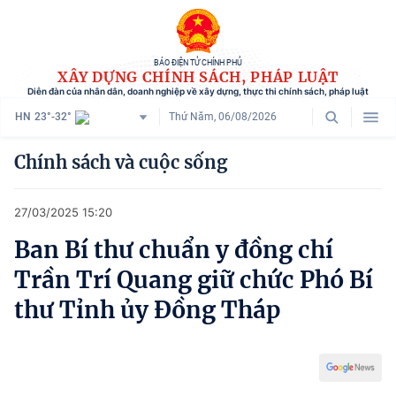
BÁO ĐIỆN TỬ CHÍNH PHỦ
XÂY DỰNG CHÍNH SÁCH, PHÁP LUẬT
Diễn đàn của nhân dân, doanh nghiệp về xây dựng, thực thi chính sách, pháp luật
HN
23°-32°
Thứ Năm, 06/08/2026
Danh mục
Chính sách và cuộc sống
Trang chủ
27/03/2025 15:20
Chính sách mới
Ban Bí thư chuẩn y đồng chí
Tham vấn chính sách
Trần Trí Quang giữ chức Phó Bí
Người dân góp ý
thư Tỉnh ủy Đồng Tháp
Doanh nghiệp hiến kế
Chính sách và cuộc sống