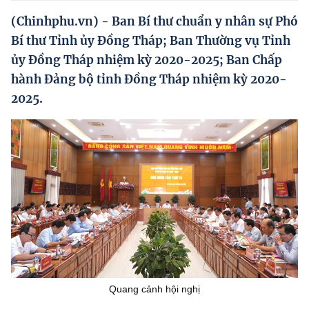
Hướng dẫn thực hiện chính sách
(Chinhphu.vn) - Ban Bí thư chuẩn y nhân sự Phó
Phát triển kinh tế tư nhân và doanh nghiệp dân tộc
Bí thư Tỉnh ủy Đồng Tháp; Ban Thường vụ Tỉnh
ủy Đồng Tháp nhiệm kỳ 2020-2025; Ban Chấp
Ocop và chuỗi giá trị Nông sản
hành Đảng bộ tỉnh Đồng Tháp nhiệm kỳ 2020-
Kinh tế tư nhân
2025.
Doanh nghiệp dân tộc
Khác
Video
Photo
Quang cảnh hội nghị