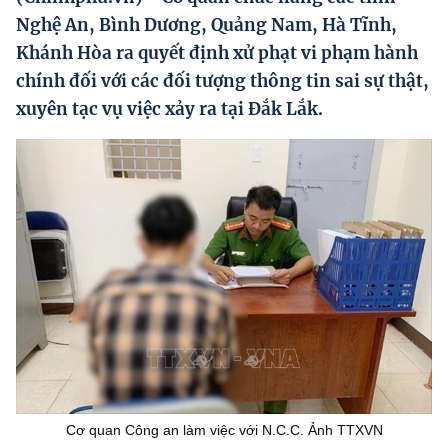
Hướng dẫn thực hiện chính sách
Nghệ An, Bình Dương, Quảng Nam, Hà Tĩnh,
Khánh Hòa ra quyết định xử phạt vi phạm hành
Phát triển kinh tế tư nhân và doanh nghiệp dân tộc
chính đối với các đối tượng thông tin sai sự thật,
Ocop và chuỗi giá trị Nông sản
xuyên tạc vụ việc xảy ra tại Đắk Lắk.
Kinh tế tư nhân
Doanh nghiệp dân tộc
Khác
Video
Photo
Cơ quan Công an làm việc với N.C.C. Ảnh TTXVN