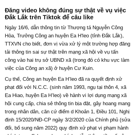
Đăng video không đúng sự thật về vụ việc
Đắk Lắk trên Tiktok để câu like
Ngày 16/6, dẫn thông tin từ Thượng tá Nguyễn Công
Hòa, Trưởng Công an huyện Ea H'leo (tỉnh Đắk Lắk),
TTXVN cho biết, đơn vị vừa xử lý một trường hợp đăng
tải thông tin sai sự thật trên mạng xã hội về vụ tấn
công vào hai trụ sở UBND xã (trong đó có khu vực làm
việc của Công an xã) ở huyện Cư Kuin.
Cụ thể, Công an huyện Ea H’leo đã ra quyết định xử
phạt đối với N.C.C. (sinh năm 1993, ngụ tại thôn 4, xã
Ea Hiao, huyện Ea H’leo) về hành vi lợi dụng mạng xã
hội cung cấp, chia sẻ thông tin bịa đặt, gây hoang mang
trong nhân dân, căn cứ điểm d Khoản 1, Điều 101, Nghị
định 15/2020/NĐ-CP ngày 3/2/2020 của Chính phủ (sửa
đổi, bổ sung năm 2022) quy định xử phạt vi phạm hành