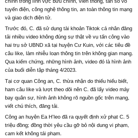
chính trong lĩnh vực bưu chính, viễn thông, tần số vô
tuyến điện, công nghệ thông tin, an toàn thông tin mạng
và giao dịch điện tử.
Trước đó, C. đã sử dụng tài khoản Tiktok cá nhân đăng
tải nhiều video không đúng sự thật về vụ tấn công vào
hai trụ sở UBND xã tại huyện Cư Kuin, với các tiêu đề
câu like, làm nhiễu loạn thông tin trên không gian mạng.
Qua kiểm chứng, những hình ảnh, video đó là hình ảnh
của buổi diễn tập tháng 4/2023.
Tại cơ quan Công an, C. thừa nhận do thiếu hiểu biết,
ham câu like và lượt theo dõi nên C. đã lấy video máy
bay quân sự, hình ảnh không rõ nguồn gốc trên mạng,
viết chú thích, đăng tải.
Công an huyện Ea H’leo đã ra quyết định xử phạt C. 5
triệu đồng; đồng thời yêu cầu gỡ bỏ nội dung vi phạm,
cam kết không tái phạm.