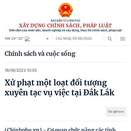
BÁO ĐIỆN TỬ CHÍNH PHỦ
XÂY DỰNG CHÍNH SÁCH, PHÁP LUẬT
Diễn đàn của nhân dân, doanh nghiệp về xây dựng, thực thi chính sách, pháp luật
HN
23°-32°
Chủ Nhật, 09/08/2026
Danh mục
Chính sách và cuộc sống
Trang chủ
16/06/2023 10:05
Chính sách mới
Xử phạt một loạt đối tượng
Tham vấn chính sách
xuyên tạc vụ việc tại Đắk Lắk
Người dân góp ý
Doanh nghiệp hiến kế
Chính sách và cuộc sống
(Chinhphu.vn) - Cơ quan chức năng các tỉnh