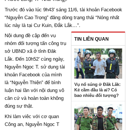
Trước đó vào lúc 9h43’ sáng 11/6, tài khoản Facebook
“Nguyễn Cao Trọng” đăng dòng trạng thái “Nóng nhất
lúc này là tại Cư Kuin, Đắk Lắk…”.
Nội dung đề cập đến vụ
TIN LIÊN QUAN
nhóm đối tượng tấn công trụ
sở UBND xã ở tỉnh Đăk
Lắk. Đến 10h52’ cùng ngày,
Nguyễn Ngọc T. sử dụng tài
khoản Facebook của mình
là “Nguyễn Thiện” để bình
Vụ nổ súng ở Đăk Lăk:
Kẻ cầm đầu là ai? Có
luận hai lần với nội dung vô
bao nhiêu đối tượng?
căn cứ và hoàn toàn không
đúng sự thật.
Khi làm viêc với cơ quan
Công an, Nguyễn Ngọc T