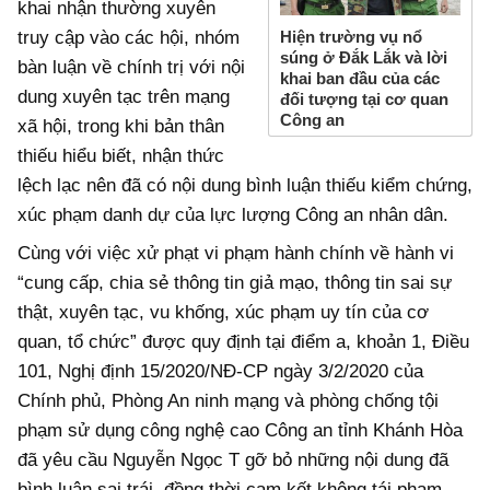
khai nhận thường xuyên
Hiện trường vụ nổ
truy cập vào các hội, nhóm
súng ở Đắk Lắk và lời
bàn luận về chính trị với nội
khai ban đầu của các
dung xuyên tạc trên mạng
đối tượng tại cơ quan
Công an
xã hội, trong khi bản thân
thiếu hiểu biết, nhận thức
lệch lạc nên đã có nội dung bình luận thiếu kiểm chứng,
xúc phạm danh dự của lực lượng Công an nhân dân.
Cùng với việc xử phạt vi phạm hành chính về hành vi
“cung cấp, chia sẻ thông tin giả mạo, thông tin sai sự
thật, xuyên tạc, vu khống, xúc phạm uy tín của cơ
quan, tổ chức” được quy định tại điểm a, khoản 1, Điều
101, Nghị định 15/2020/NĐ-CP ngày 3/2/2020 của
Chính phủ, Phòng An ninh mạng và phòng chống tội
phạm sử dụng công nghệ cao Công an tỉnh Khánh Hòa
đã yêu cầu Nguyễn Ngọc T gỡ bỏ những nội dung đã
bình luận sai trái, đồng thời cam kết không tái phạm.