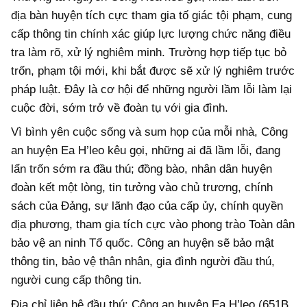
địa bàn huyện tích cực tham gia tố giác tội phạm, cung
cấp thông tin chính xác giúp lực lượng chức năng điều
tra làm rõ, xử lý nghiêm minh. Trường hợp tiếp tục bỏ
trốn, phạm tội mới, khi bắt được sẽ xử lý nghiêm trước
pháp luật. Đây là cơ hội để những người lầm lỗi làm lại
cuộc đời, sớm trở về đoàn tụ với gia đình.
Vì bình yên cuộc sống và sum họp của mỗi nhà, Công
an huyện Ea H’leo kêu gọi, những ai đã lầm lỗi, đang
lẩn trốn sớm ra đầu thú; đồng bào, nhân dân huyện
đoàn kết một lòng, tin tưởng vào chủ trương, chính
sách của Đảng, sự lãnh đạo của cấp ủy, chính quyền
địa phương, tham gia tích cực vào phong trào Toàn dân
bảo vệ an ninh Tổ quốc. Công an huyện sẽ bảo mật
thông tin, bảo vệ thân nhân, gia đình người đầu thú,
người cung cấp thông tin.
Địa chỉ liên hệ đầu thú: Công an huyện Ea H’leo (651B