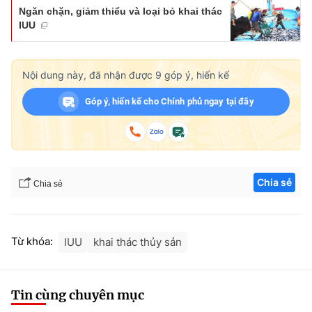
Ngăn chặn, giảm thiểu và loại bỏ khai thác
IUU
Nội dung này, đã nhận được
9
góp ý, hiến kế
Góp ý, hiến kế cho Chính phủ ngay tại đây
Chia sẻ
Chia sẻ
Từ khóa:
IUU
khai thác thủy sản
Tin cùng chuyên mục