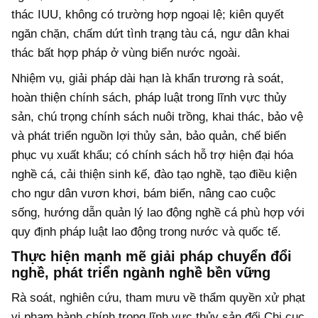
thác IUU, không có trường hợp ngoại lệ; kiên quyết
ngăn chặn, chấm dứt tình trạng tàu cá, ngư dân khai
thác bất hợp pháp ở vùng biển nước ngoài.
Nhiệm vụ, giải pháp dài hạn là khẩn trương rà soát,
hoàn thiện chính sách, pháp luật trong lĩnh vực thủy
sản, chú trọng chính sách nuôi trồng, khai thác, bảo vệ
và phát triển nguồn lợi thủy sản, bảo quản, chế biến
phục vụ xuất khẩu; có chính sách hỗ trợ hiện đại hóa
nghề cá, cải thiện sinh kế, đào tạo nghề, tạo điều kiện
cho ngư dân vươn khơi, bám biển, nâng cao cuộc
sống, hướng dẫn quản lý lao động nghề cá phù hợp với
quy định pháp luật lao động trong nước và quốc tế.
Thực hiện mạnh mẽ giải pháp chuyển đổi
nghề, phát triển ngành nghề bền vững
Rà soát, nghiên cứu, tham mưu về thẩm quyền xử phạt
vi phạm hành chính trong lĩnh vực thủy sản đối Chi cục