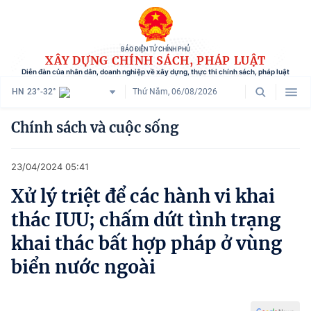
BÁO ĐIỆN TỬ CHÍNH PHỦ
XÂY DỰNG CHÍNH SÁCH, PHÁP LUẬT
Diễn đàn của nhân dân, doanh nghiệp về xây dựng, thực thi chính sách, pháp luật
HN
23°-32°
Thứ Năm, 06/08/2026
Danh mục
Chính sách và cuộc sống
Trang chủ
23/04/2024 05:41
Chính sách mới
Xử lý triệt để các hành vi khai
Tham vấn chính sách
thác IUU; chấm dứt tình trạng
Người dân góp ý
khai thác bất hợp pháp ở vùng
biển nước ngoài
Doanh nghiệp hiến kế
Chính sách và cuộc sống