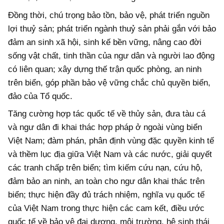
Đồng thời, chú trọng bảo tồn, bảo vệ, phát triển nguồn
lợi thuỷ sản; phát triển ngành thuỷ sản phải gắn với bảo
đảm an sinh xã hội, sinh kế bền vững, nâng cao đời
sống vật chất, tinh thần của ngư dân và người lao động
có liên quan; xây dựng thế trận quốc phòng, an ninh
trên biển, góp phần bảo vệ vững chắc chủ quyền biển,
đảo của Tổ quốc.
Tăng cường hợp tác quốc tế về thủy sản, đưa tàu cá
và ngư dân đi khai thác hợp pháp ở ngoài vùng biển
Việt Nam; đàm phán, phân định vùng đặc quyền kinh tế
và thềm lục địa giữa Việt Nam và các nước, giải quyết
các tranh chấp trên biển; tìm kiếm cứu nạn, cứu hộ,
đảm bảo an ninh, an toàn cho ngư dân khai thác trên
biển; thực hiện đầy đủ trách nhiệm, nghĩa vụ quốc tế
của Việt Nam trong thực hiện các cam kết, điều ước
quốc tế về bảo vệ đại dương, môi trường, hệ sinh thái