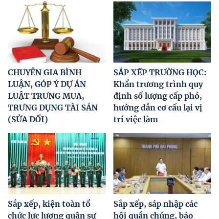
CHUYÊN GIA BÌNH
SẮP XẾP TRƯỜNG HỌC:
LUẬN, GÓP Ý DỰ ÁN
Khẩn trương trình quy
LUẬT TRƯNG MUA,
định số lượng cấp phó,
TRƯNG DỤNG TÀI SẢN
hướng dẫn cơ cấu lại vị
(SỬA ĐỔI)
trí việc làm
Sắp xếp, kiện toàn tổ
Sắp xếp, sáp nhập các
chức lực lượng quân sự
hội quần chúng, bảo