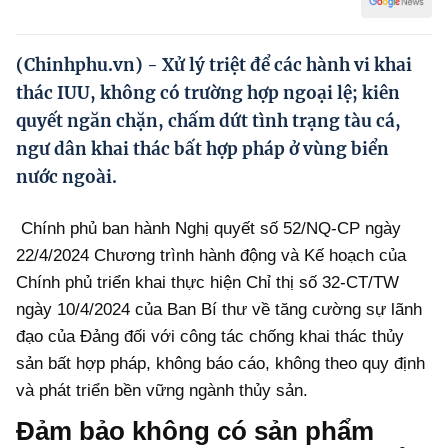
Hướng dẫn thực hiện chính sách
Phát triển kinh tế tư nhân và doanh nghiệp dân tộc
(Chinhphu.vn) - Xử lý triệt để các hành vi khai
thác IUU, không có trường hợp ngoại lệ; kiên
Ocop và chuỗi giá trị Nông sản
quyết ngăn chặn, chấm dứt tình trạng tàu cá,
Kinh tế tư nhân
ngư dân khai thác bất hợp pháp ở vùng biển
nước ngoài.
Doanh nghiệp dân tộc
Khác
Chính phủ ban hành Nghị quyết số 52/NQ-CP ngày
22/4/2024 Chương trình hành động và Kế hoạch của
Video
Chính phủ triển khai thực hiện Chỉ thị số 32-CT/TW
Photo
ngày 10/4/2024 của Ban Bí thư về tăng cường sự lãnh
đạo của Đảng đối với công tác chống khai thác thủy
sản bất hợp pháp, không báo cáo, không theo quy định
và phát triển bền vững ngành thủy sản.
Đảm bảo không có sản phẩm