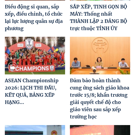
Điều động sĩ quan, sắp
SẮP XẾP, TINH GỌN BỘ
xếp, điều chỉnh, tổ chức
MÁY: Thống nhất
lại lực lượng quân sự địa
THÀNH LẬP 2 ĐẢNG BỘ
phương
trực thuộc TỈNH ỦY
ASEAN Championship
Đảm bảo hoàn thành
2026: LỊCH THI ĐẤU,
cung ứng sách giáo khoa
KẾT QUẢ, BẢNG XẾP
trước 15/8; khẩn trương
HẠNG...
giải quyết chế độ cho
giáo viên sau sắp xếp
trường học