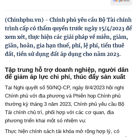
Hướng dẫn thực hiện chính sách
Phát triển kinh tế tư nhân và doanh nghiệp dân tộc
(Chinhphu.vn) - Chính phủ yêu cầu Bộ Tài chính
trình cấp có thẩm quyền trước ngày 15/4/2023 để
Ocop và chuỗi giá trị Nông sản
xem xét, thực hiện các giải pháp về miễn, giảm,
Kinh tế tư nhân
giãn, hoãn, gia hạn thuế, phí, lệ phí, tiền thuê
đất, tiền sử dụng đất áp dụng cho năm 2023.
Doanh nghiệp dân tộc
Khác
Tập trung hỗ trợ doanh nghiệp, người dân
để giảm áp lực chi phí, thúc đẩy sản xuất
Video
Tại Nghị quyết số 50/NQ-CP, ngày 8/4/2023 hội nghị
Photo
Chính phủ với địa phương và Phiên họp Chính phủ
thường kỳ tháng 3 năm 2023, Chính phủ yêu cầu Bộ
Tài chính chủ trì, phối hợp với các cơ quan, địa
phương triển khai một só nhiệm vụ:
Thực hiện chính sách tài khóa mở rộng hợp lý, có