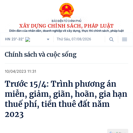
BÁO ĐIỆN TỬ CHÍNH PHỦ
XÂY DỰNG CHÍNH SÁCH, PHÁP LUẬT
Diễn đàn của nhân dân, doanh nghiệp về xây dựng, thực thi chính sách, pháp luật
HN
23°-32°
Thứ Sáu, 07/08/2026
Danh mục
Chính sách và cuộc sống
Trang chủ
10/04/2023 11:31
Chính sách mới
Trước 15/4: Trình phương án
Tham vấn chính sách
miễn, giảm, giãn, hoãn, gia hạn
Người dân góp ý
thuế phí, tiền thuê đất năm
2023
Doanh nghiệp hiến kế
Chính sách và cuộc sống