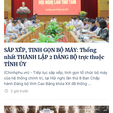
SẮP XẾP, TINH GỌN BỘ MÁY: Thống
nhất THÀNH LẬP 2 ĐẢNG BỘ trực thuộc
TỈNH ỦY
(Chinhphu.vn) - Tiếp tục sắp xếp, tinh gọn tổ chức bộ máy
của hệ thống chính trị, tại Hội nghị lần thứ 8 Ban Chấp
hành Đảng bộ tỉnh Cao Bằng khóa XX đã thống ...
2 giờ trước