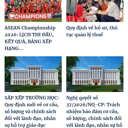
ASEAN Championship
Quy định về hồ sơ, thủ
2026: LỊCH THI ĐẤU,
tục quản lý thuế
KẾT QUẢ, BẢNG XẾP
HẠNG...
SẮP XẾP TRƯỜNG HỌC:
Nghị quyết số
Quy định mới về cơ cấu,
37/2026/NQ-CP: Trách
số lượng và chính sách
nhiệm bảo đảm cơ cấu,
đối với lãnh đạo, nhân
số lượng, chính sách đối
sự hỗ trợ giáo dục
với lãnh đạo, nhân sự hỗ