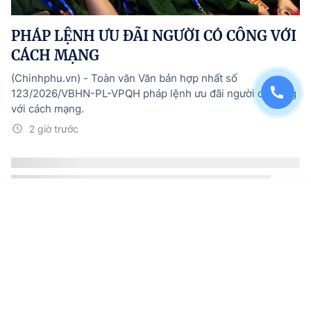
PHÁP LỆNH ƯU ĐÃI NGƯỜI CÓ CÔNG VỚI
CÁCH MẠNG
(Chinhphu.vn) - Toàn văn Văn bản hợp nhất số
123/2026/VBHN-PL-VPQH pháp lệnh ưu đãi người có công
với cách mạng.
2 giờ trước