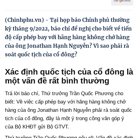
Hướng dẫn thực hiện chính sách
Phát triển kinh tế tư nhân và doanh nghiệp dân tộc
(Chinhphu.vn) - Tại họp báo Chính phủ thường
kỳ tháng 9/2022, báo chí đề nghị cho biết về tiến
Ocop và chuỗi giá trị Nông sản
độ cấp phép bay với hãng hàng không chở hàng
Kinh tế tư nhân
của ông Jonathan Hạnh Nguyễn? Vì sao phải rà
soát quốc tịch của cổ đông?
Doanh nghiệp dân tộc
Khác
Xác định quốc tịch của cổ đông là
Video
một vấn đề rất bình thường
Photo
Trả lời báo chí, Thứ trưởng Trần Quốc Phương cho
biết: Về việc cấp phép bay với hãng hàng không chở
hàng của ông Jonathan Hạnh Nguyễn phải rà soát quốc
tịch của cổ đông, đây là một ý trong công văn góp ý
của Bộ KHĐT gửi Bộ GTVT.
Thứ trưởng Trần Quốc Phương nêu rõ: Vấn đề xác định