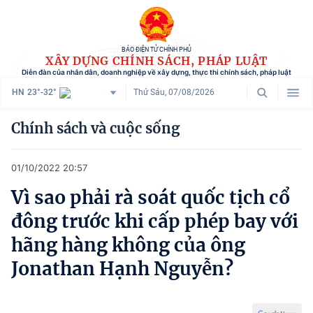
BÁO ĐIỆN TỬ CHÍNH PHỦ
XÂY DỰNG CHÍNH SÁCH, PHÁP LUẬT
Diễn đàn của nhân dân, doanh nghiệp về xây dựng, thực thi chính sách, pháp luật
HN
23°-32°
Thứ Sáu, 07/08/2026
Danh mục
Chính sách và cuộc sống
Trang chủ
01/10/2022 20:57
Chính sách mới
Vì sao phải rà soát quốc tịch cổ
Tham vấn chính sách
đông trước khi cấp phép bay với
Người dân góp ý
hãng hàng không của ông
Jonathan Hạnh Nguyễn?
Doanh nghiệp hiến kế
Chính sách và cuộc sống