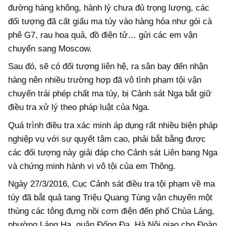
đường hàng không, hành lý chưa đủ trọng lượng, các
đối tượng đã cất giấu ma túy vào hàng hóa như gói cà
phê G7, rau hoa quả, đồ điện tử… gửi các em vận
chuyển sang Moscow.
Sau đó, sẽ có đối tượng liên hệ, ra sân bay đến nhận
hàng nên nhiều trường hợp đã vô tình phạm tội vận
chuyển trái phép chất ma túy, bị Cảnh sát Nga bắt giữ
điều tra xử lý theo pháp luật của Nga.
Quá trình điều tra xác minh áp dụng rất nhiều biện pháp
nghiệp vụ với sự quyết tâm cao, phải bắt bằng được
các đối tượng này giải đáp cho Cảnh sát Liên bang Nga
và chứng minh hành vi vô tội của em Thông.
Ngày 27/3/2016, Cục Cảnh sát điều tra tội phạm về ma
túy đã bắt quả tang Triệu Quang Tùng vận chuyển một
thùng các tông đựng nồi cơm điện đến phố Chùa Láng,
phường Láng Hạ, quận Đống Đa, Hà Nội giao cho Đoàn