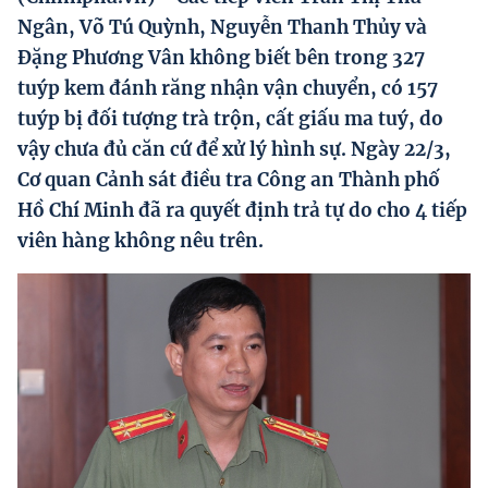
Hướng dẫn thực hiện chính sách
Ngân, Võ Tú Quỳnh, Nguyễn Thanh Thủy và
Đặng Phương Vân không biết bên trong 327
Phát triển kinh tế tư nhân và doanh nghiệp dân tộc
tuýp kem đánh răng nhận vận chuyển, có 157
Ocop và chuỗi giá trị Nông sản
tuýp bị đối tượng trà trộn, cất giấu ma tuý, do
vậy chưa đủ căn cứ để xử lý hình sự. Ngày 22/3,
Kinh tế tư nhân
Cơ quan Cảnh sát điều tra Công an Thành phố
Doanh nghiệp dân tộc
Hồ Chí Minh đã ra quyết định trả tự do cho 4 tiếp
Khác
viên hàng không nêu trên.
Video
Photo