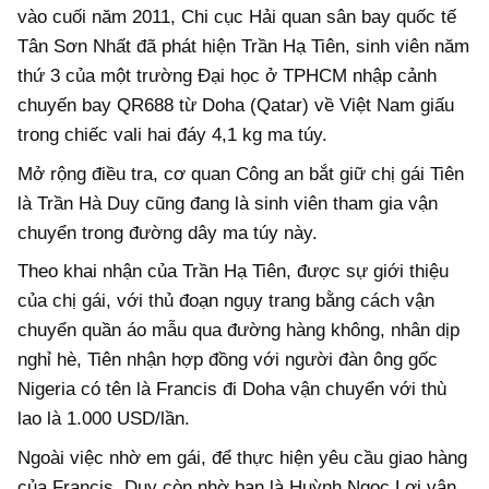
vào cuối năm 2011, Chi cục Hải quan sân bay quốc tế
Tân Sơn Nhất đã phát hiện Trần Hạ Tiên, sinh viên năm
thứ 3 của một trường Đại học ở TPHCM nhập cảnh
chuyến bay QR688 từ Doha (Qatar) về Việt Nam giấu
trong chiếc vali hai đáy 4,1 kg ma túy.
Mở rộng điều tra, cơ quan Công an bắt giữ chị gái Tiên
là Trần Hà Duy cũng đang là sinh viên tham gia vận
chuyển trong đường dây ma túy này.
Theo khai nhận của Trần Hạ Tiên, được sự giới thiệu
của chị gái, với thủ đoạn ngụy trang bằng cách vận
chuyển quần áo mẫu qua đường hàng không, nhân dịp
nghỉ hè, Tiên nhận hợp đồng với người đàn ông gốc
Nigeria có tên là Francis đi Doha vận chuyển với thù
lao là 1.000 USD/lần.
Ngoài việc nhờ em gái, để thực hiện yêu cầu giao hàng
của Francis, Duy còn nhờ bạn là Huỳnh Ngọc Lợi vận