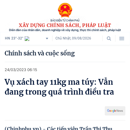
BÁO ĐIỆN TỬ CHÍNH PHỦ
XÂY DỰNG CHÍNH SÁCH, PHÁP LUẬT
Diễn đàn của nhân dân, doanh nghiệp về xây dựng, thực thi chính sách, pháp luật
HN
23°-32°
Chủ Nhật, 09/08/2026
Danh mục
Chính sách và cuộc sống
Trang chủ
24/03/2023 06:15
Chính sách mới
Vụ xách tay 11kg ma túy: Vẫn
Tham vấn chính sách
đang trong quá trình điều tra
Người dân góp ý
Doanh nghiệp hiến kế
Chính sách và cuộc sống
(Chinhphu.vn) - Các tiếp viên Trần Thị Thu