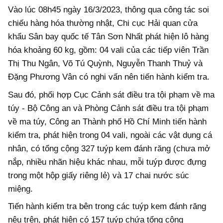
Vào lúc 08h45 ngày 16/3/2023, thông qua công tác soi
chiếu hàng hóa thường nhật, Chi cục Hải quan cửa
khẩu Sân bay quốc tế Tân Sơn Nhất phát hiện lô hàng
hóa khoảng 60 kg, gồm: 04 vali của các tiếp viên Trần
Thị Thu Ngân, Võ Tú Quỳnh, Nguyễn Thanh Thuỷ và
Đặng Phương Vân có nghi vấn nên tiến hành kiểm tra.
Sau đó, phối hợp Cục Cảnh sát điều tra tội phạm về ma
túy - Bộ Công an và Phòng Cảnh sát điều tra tội phạm
về ma túy, Công an Thành phố Hồ Chí Minh tiến hành
kiểm tra, phát hiện trong 04 vali, ngoài các vật dụng cá
nhân, có tổng cộng 327 tuýp kem đánh răng (chưa mở
nắp, nhiều nhãn hiệu khác nhau, mỗi tuýp được đựng
trong một hộp giấy riêng lẻ) và 17 chai nước súc
miệng.
Tiến hành kiểm tra bên trong các tuýp kem đánh răng
nêu trên, phát hiện có 157 tuýp chứa tổng cộng