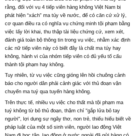
rằng, đối với vụ 4 tiếp viên hàng không Việt Nam bị
phát hiện “xách” ma túy về nước, để có căn cứ xử lý,
cơ quan điều ra có nghĩa vụ chứng minh tội phạm bằng
việc lấy lời khai, thu thập tài liệu chứng cứ, xem xét,
đánh giá toàn bộ thông tin trong vụ việc, nhằm xác định
các nữ tiếp viên này có biết đây là chất ma túy hay
không, hành vi của nhóm tiếp viên có đủ yếu tố cấu
thành tội phạm hay không.
Tuy nhiên, từ vụ việc cũng gióng lên hồi chuông cảnh
báo cho người dân phải cảnh giác với thủ đoạn vận
chuyển ma tuý qua tuyến hàng không.
Trên thực tế, nhiều vụ việc cho thất mà tội phạm ma
tuý không từ bỏ thủ đoạn, thậm chí "gắp lửa bỏ tay
người", lợi dụng sự ngây thơ, non trẻ, thiếu hiểu biết về
pháp luật của một số sinh viên, người lao động Việt
Nam đi học tập, lao động ở nước ngoài đã gửi hàng có