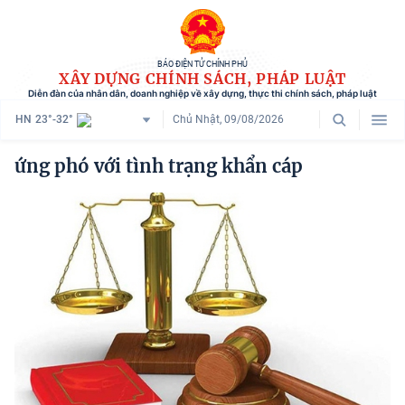
BÁO ĐIỆN TỬ CHÍNH PHỦ
XÂY DỰNG CHÍNH SÁCH, PHÁP LUẬT
Diễn đàn của nhân dân, doanh nghiệp về xây dựng, thực thi chính sách, pháp luật
HN
23°-32°
Chủ Nhật, 09/08/2026
Danh mục
ứng phó với tình trạng khẩn cáp
Trang chủ
Chính sách mới
Tham vấn chính sách
Người dân góp ý
Doanh nghiệp hiến kế
Chính sách và cuộc sống