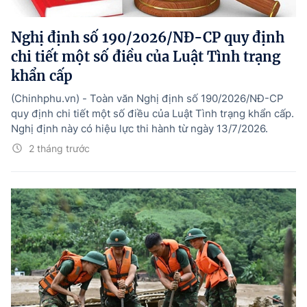
Hướng dẫn thực hiện chính sách
Nghị định số 190/2026/NĐ-CP quy định
Phát triển kinh tế tư nhân và doanh nghiệp dân tộc
chi tiết một số điều của Luật Tình trạng
Ocop và chuỗi giá trị Nông sản
khẩn cấp
Kinh tế tư nhân
(Chinhphu.vn) - Toàn văn Nghị định số 190/2026/NĐ-CP
quy định chi tiết một số điều của Luật Tình trạng khẩn cấp.
Doanh nghiệp dân tộc
Nghị định này có hiệu lực thi hành từ ngày 13/7/2026.
Khác
2 tháng trước
Video
Photo
© BÁO ĐIỆN TỬ CHÍNH PHỦ