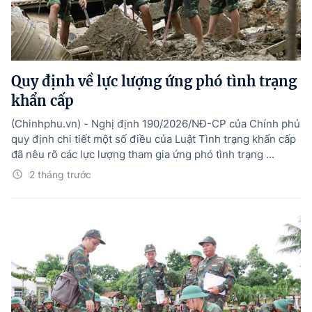
Tổng Giám đốc:
Nguyễn Hồng Sâm
Trụ sở: 16 Lê Hồng Phong - Ba Đình - Hà Nội.
Điện thoại: 080 43162; Fax: 080.48924;
Email: thongtinchinhphu@chinhphu.vn.
Quy định về lực lượng ứng phó tình trạng
Theo dõi báo trên:
khẩn cấp
(Chinhphu.vn) - Nghị định 190/2026/NĐ-CP của Chính phủ
Bản quyền thuộc Báo Điện tử Chính phủ - Cổng Thông tin điện tử Chính
quy định chi tiết một số điều của Luật Tình trạng khẩn cấp
phủ.
đã nêu rõ các lực lượng tham gia ứng phó tình trạng ...
Ghi rõ nguồn "Báo Điện tử Chính phủ", "Cổng Thông tin điện tử Chính phủ",
hoặc www.baochinhphu.vn, www.chinhphu.vn khi phát hành lại thông tin
2 tháng trước
từ các nguồn này.