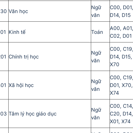
Ngữ
C00, D01
030
Văn học
văn
D14, D15
A00, A01
101
Kinh tế
Toán
C02, D01
C00, C19
Ngữ
201
Chính trị học
D14, D15,
văn
X70
C00, C19
Ngữ
301
Xã hội học
D01, X70,
văn
X74
C00, C14
Ngữ
403
Tâm lý học giáo dục
C20, D14,
văn
X01, X74