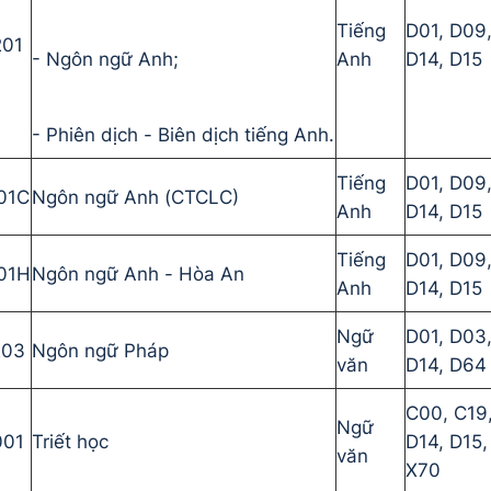
Tiếng
D01, D09
201
- Ngôn ngữ Anh;
Anh
D14, D15
- Phiên dịch - Biên dịch tiếng Anh.
Tiếng
D01, D09
01C
Ngôn ngữ Anh (CTCLC)
Anh
D14, D15
Tiếng
D01, D09
01H
Ngôn ngữ Anh - Hòa An
Anh
D14, D15
Ngữ
D01, D03
203
Ngôn ngữ Pháp
văn
D14, D64
C00, C19
Ngữ
001
Triết học
D14, D15,
văn
X70