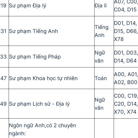
A07, C00
219
Sư phạm Địa lý
Địa lí
C04, D15
D01, D14,
Tiếng
231
Sư phạm Tiếng Anh
D15, D66,
Anh
X78
Ngữ
D01, D03
233
Sư phạm Tiếng Pháp
văn
D14, D64
A00, A01
247
Sư phạm Khoa học tự nhiên
Toán
A02, B00
C00, C19
Ngữ
249
Sư phạm Lịch sử - Địa lý
C20, D14,
văn
X70, X74
Ngôn ngữ Anh,có 2 chuyên
ngành: