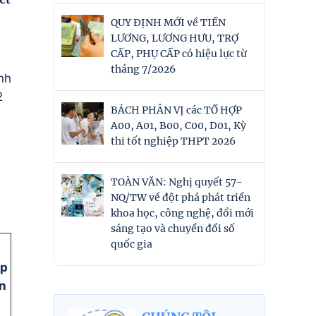
QUY ĐỊNH MỚI về TIỀN
LƯƠNG, LƯƠNG HƯU, TRỢ
CẤP, PHỤ CẤP có hiệu lực từ
tháng 7/2026
nh
2
BÁCH PHÂN VỊ các TỔ HỢP
A00, A01, B00, C00, D01, Kỳ
thi tốt nghiệp THPT 2026
TOÀN VĂN: Nghị quyết 57-
NQ/TW về đột phá phát triển
khoa học, công nghệ, đổi mới
sáng tạo và chuyển đổi số
quốc gia
ợp
n