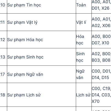
A00, A01
210
Sư phạm Tin học
Toán
D01, X26
A00, A01
211
Sư phạm Vật lý
Vật lí
A02, X06
Hóa
A00, B00
212
Sư phạm Hóa học
học
D07, X10
Sinh
A02, B00
213
Sư phạm Sinh học
học
B03, B08
Ngữ
C00, D01
217
Sư phạm Ngữ văn
văn
D14, D15
C00, C19
218
Sư phạm Lịch sử
Lịch sử
D14, C03
X70