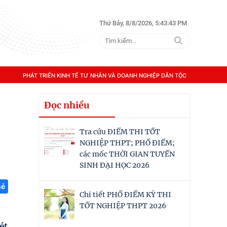
Thứ Bảy, 8/8/2026, 5:43:44 PM
PHÁT TRIỂN KINH TẾ TƯ NHÂN VÀ DOANH NGHIỆP DÂN TỘC
Đọc nhiều
Tra cứu ĐIỂM THI TỐT
NGHIỆP THPT; PHỔ ĐIỂM;
các mốc THỜI GIAN TUYỂN
SINH ĐẠI HỌC 2026
sẻ
Chi tiết PHỔ ĐIỂM KỲ THI
TỐT NGHIỆP THPT 2026
ét