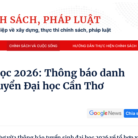
H SÁCH, PHÁP LUẬT
ệp về xây dựng, thực thi chính sách, pháp luật
CHÍNH SÁCH VÀ CUỘC SỐNG
HƯỚNG DẪN THỰC HIỆN CHÍNH SÁCH
học 2026: Thông báo danh
tuyển Đại học Cần Thơ
Chia 
ơ vừa thông báo tuyển sinh đại học 2026 về tổ hợp x