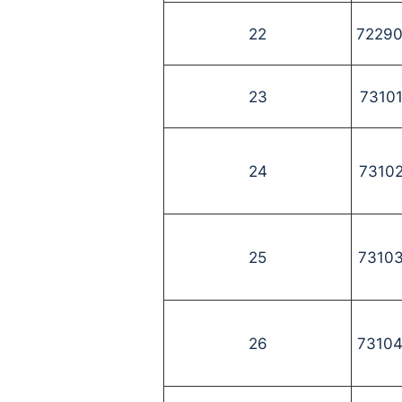
22
7229
23
7310
24
7310
25
7310
26
7310