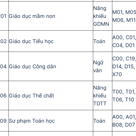
Năng
M01, M05
201
Giáo dục mầm non
khiếu
M06, M11
GDMN
A00, C01
202
Giáo dục Tiểu học
Toán
C04, D01
C00, C19
Ngữ
204
Giáo dục Công dân
D14, D15,
văn
X70
Năng
T00, T01,
206
Giáo dục Thể chất
khiếu
T06, T10
TDTT
A00, A01
209
Sư phạm Toán học
Toán
B08, D07