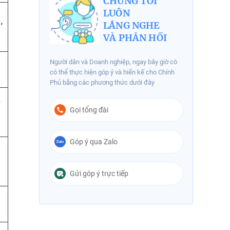
CHÚNG TÔI
LUÔN
,
LẮNG NGHE
VÀ PHẢN HỒI
,
Người dân và Doanh nghiệp, ngay bây giờ có
có thể thực hiện góp ý và hiến kế cho Chính
Phủ bằng các phương thức dưới đây
,
Gọi tổng đài
Góp ý qua Zalo
Gửi góp ý trực tiếp
,