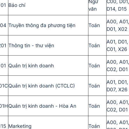
Ngữ
C00, D01
101
Báo chí
văn
D14, D15
A00, A01
104
Truyền thông đa phương tiện
Toán
D01, X02
A01, D01,
201
Thông tin - thư viện
Toán
C01, X26
A00, A01
101
Quản trị kinh doanh
Toán
C02, D01
A01, D01,
01C
Quản trị kinh doanh (CTCLC)
Toán
D07, X26
A00, A01
01H
Quản trị kinh doanh - Hòa An
Toán
C02, D01
A00, A01
115
Marketing
Toán