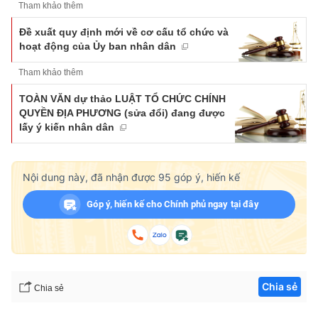
Tham khảo thêm
Đề xuất quy định mới về cơ cấu tổ chức và
hoạt động của Ủy ban nhân dân
Tham khảo thêm
TOÀN VĂN dự thảo LUẬT TỔ CHỨC CHÍNH
QUYỀN ĐỊA PHƯƠNG (sửa đổi) đang được
lấy ý kiến nhân dân
Nội dung này, đã nhận được
95
góp ý, hiến kế
Góp ý, hiến kế cho Chính phủ ngay tại đây
Chia sẻ
Chia sẻ