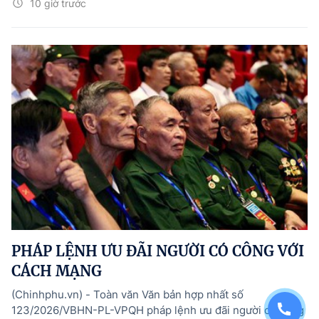
10 giờ trước
PHÁP LỆNH ƯU ĐÃI NGƯỜI CÓ CÔNG VỚI
CÁCH MẠNG
(Chinhphu.vn) - Toàn văn Văn bản hợp nhất số
123/2026/VBHN-PL-VPQH pháp lệnh ưu đãi người có công