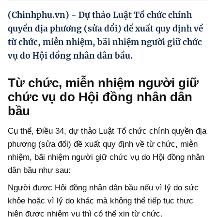
Hướng dẫn thực hiện chính sách
(Chinhphu.vn) - Dự thảo Luật Tổ chức chính
Phát triển kinh tế tư nhân và doanh nghiệp dân tộc
quyền địa phương (sửa đổi) đề xuất quy định về
từ chức, miễn nhiệm, bãi nhiệm người giữ chức
Ocop và chuỗi giá trị Nông sản
vụ do Hội đồng nhân dân bầu.
Kinh tế tư nhân
Từ chức, miễn nhiệm người giữ
Doanh nghiệp dân tộc
chức vụ do Hội đồng nhân dân
Khác
bầu
Video
Cụ thể, Điều 34, dự thảo Luật Tổ chức chính quyền địa
Photo
phương (sửa đổi) đề xuất quy định về từ chức, miễn
nhiệm, bãi nhiệm người giữ chức vụ do Hội đồng nhân
dân bầu như sau:
Người được Hội đồng nhân dân bầu nếu vì lý do sức
khỏe hoặc vì lý do khác mà không thể tiếp tục thực
hiện được nhiệm vụ thì có thể xin từ chức.