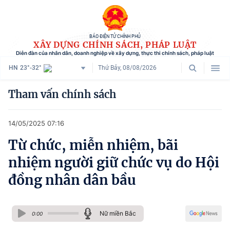
BÁO ĐIỆN TỬ CHÍNH PHỦ
XÂY DỰNG CHÍNH SÁCH, PHÁP LUẬT
Diễn đàn của nhân dân, doanh nghiệp về xây dựng, thực thi chính sách, pháp luật
HN
23°-32°
Thứ Bảy, 08/08/2026
Danh mục
Tham vấn chính sách
Trang chủ
14/05/2025 07:16
Chính sách mới
Từ chức, miễn nhiệm, bãi
Tham vấn chính sách
nhiệm người giữ chức vụ do Hội
Người dân góp ý
đồng nhân dân bầu
Doanh nghiệp hiến kế
Nữ miền Bắc
Chính sách và cuộc sống
0:00