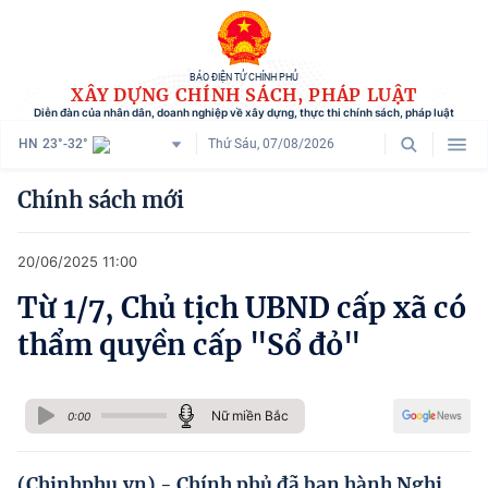
BÁO ĐIỆN TỬ CHÍNH PHỦ
XÂY DỰNG CHÍNH SÁCH, PHÁP LUẬT
Diễn đàn của nhân dân, doanh nghiệp về xây dựng, thực thi chính sách, pháp luật
HN
23°-32°
Thứ Sáu, 07/08/2026
Danh mục
Chính sách mới
Trang chủ
20/06/2025 11:00
Chính sách mới
Từ 1/7, Chủ tịch UBND cấp xã có
Tham vấn chính sách
thẩm quyền cấp "Sổ đỏ"
Người dân góp ý
Doanh nghiệp hiến kế
Nữ miền Bắc
0:00
Chính sách và cuộc sống
(Chinhphu.vn) - Chính phủ đã ban hành Nghị