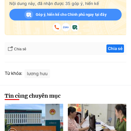
Nội dung này, đã nhận được
35
góp ý, hiến kế
Góp ý, hiến kế cho Chính phủ ngay tại đây
Chia sẻ
Chia sẻ
Từ khóa:
lương hưu
Tin cùng chuyên mục