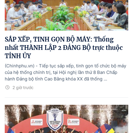
SẮP XẾP, TINH GỌN BỘ MÁY: Thống
nhất THÀNH LẬP 2 ĐẢNG BỘ trực thuộc
TỈNH ỦY
(Chinhphu.vn) - Tiếp tục sắp xếp, tinh gọn tổ chức bộ máy
của hệ thống chính trị, tại Hội nghị lần thứ 8 Ban Chấp
hành Đảng bộ tỉnh Cao Bằng khóa XX đã thống ...
2 giờ trước