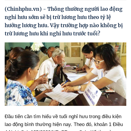
Hướng dẫn thực hiện chính sách
(Chinhphu.vn) - Thông thường người lao động
Phát triển kinh tế tư nhân và doanh nghiệp dân tộc
nghỉ hưu sớm sẽ bị trừ lương hưu theo tỷ lệ
hưởng lương hưu. Vậy trường hợp nào không bị
Ocop và chuỗi giá trị Nông sản
trừ lương hưu khi nghỉ hưu trước tuổi?
Kinh tế tư nhân
Doanh nghiệp dân tộc
Khác
Video
Photo
Đầu tiên cần tìm hiểu về tuổi nghỉ hưu trong điều kiện
lao động bình thường hiện nay. Theo đó, khoản 1 Điều