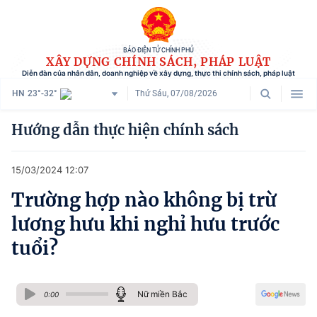
BÁO ĐIỆN TỬ CHÍNH PHỦ
XÂY DỰNG CHÍNH SÁCH, PHÁP LUẬT
Diễn đàn của nhân dân, doanh nghiệp về xây dựng, thực thi chính sách, pháp luật
HN
23°-32°
Thứ Sáu, 07/08/2026
Danh mục
Hướng dẫn thực hiện chính sách
Trang chủ
15/03/2024 12:07
Chính sách mới
Trường hợp nào không bị trừ
Tham vấn chính sách
lương hưu khi nghỉ hưu trước
Người dân góp ý
tuổi?
Doanh nghiệp hiến kế
Nữ miền Bắc
Chính sách và cuộc sống
0:00