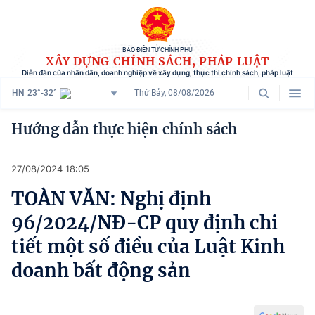
BÁO ĐIỆN TỬ CHÍNH PHỦ
XÂY DỰNG CHÍNH SÁCH, PHÁP LUẬT
Diễn đàn của nhân dân, doanh nghiệp về xây dựng, thực thi chính sách, pháp luật
HN
23°-32°
Thứ Bảy, 08/08/2026
Danh mục
Hướng dẫn thực hiện chính sách
Trang chủ
27/08/2024 18:05
Chính sách mới
TOÀN VĂN: Nghị định
Tham vấn chính sách
96/2024/NĐ-CP quy định chi
Người dân góp ý
tiết một số điều của Luật Kinh
doanh bất động sản
Doanh nghiệp hiến kế
Chính sách và cuộc sống