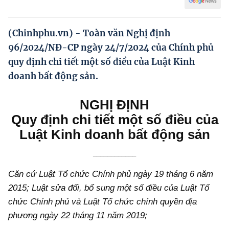
Hướng dẫn thực hiện chính sách
Phát triển kinh tế tư nhân và doanh nghiệp dân tộc
(Chinhphu.vn) - Toàn văn Nghị định
96/2024/NĐ-CP ngày 24/7/2024 của Chính phủ
Ocop và chuỗi giá trị Nông sản
quy định chi tiết một số điều của Luật Kinh
Kinh tế tư nhân
doanh bất động sản.
Doanh nghiệp dân tộc
NGHỊ ĐỊNH
Khác
Quy định chi tiết một số điều của
Video
Luật Kinh doanh bất động sản
Photo
____________
Căn cứ Luật Tổ chức Chính phủ ngày 19 tháng 6 năm
2015; Luật sửa đổi, bổ sung một số điều của Luật Tổ
chức Chính phủ và Luật Tổ chức chính quyền địa
phương ngày 22 tháng 11 năm 2019;