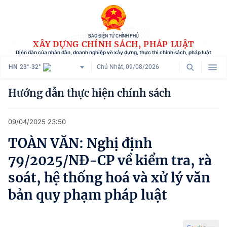
BÁO ĐIỆN TỬ CHÍNH PHỦ
XÂY DỰNG CHÍNH SÁCH, PHÁP LUẬT
Diễn đàn của nhân dân, doanh nghiệp về xây dựng, thực thi chính sách, pháp luật
HN
23°-32°
Chủ Nhật, 09/08/2026
Danh mục
Hướng dẫn thực hiện chính sách
Trang chủ
09/04/2025 23:50
Chính sách mới
TOÀN VĂN: Nghị định
Tham vấn chính sách
79/2025/NĐ-CP về kiểm tra, rà
Người dân góp ý
soát, hệ thống hoá và xử lý văn
bản quy phạm pháp luật
Doanh nghiệp hiến kế
Chính sách và cuộc sống