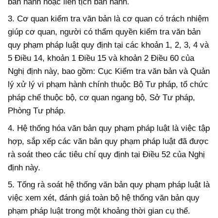
ban hành
hoặc liên tịch ban hành
.
3.
Cơ
quan kiểm tra văn bản là cơ quan có trách nhiệm
giúp cơ quan, người
có thẩm quyền kiểm tra văn bản
quy phạm pháp luật
quy định tại
các
khoản 1, 2,
3
, 4
và
5
Điều 1
4,
khoản 1 Điều 1
5 và khoản 2 Điều 6
0 của
Nghị định này, bao gồm:
Cục Kiểm tra văn bản và Quản
lý xử lý vi phạm hành chính
thuộc Bộ Tư pháp,
t
ổ chức
pháp chế thuộc
b
ộ, cơ quan ngang
b
ộ, Sở Tư pháp,
Phòng Tư pháp.
4. Hệ thống hóa văn bản quy phạm pháp luật là việc tập
hợp, sắp xếp các
văn bản quy phạm pháp luật đã được
rà soát theo các tiêu chí quy định tại Điều 52
của Nghị
định này.
5. Tổng rà soát hệ thống văn bản quy phạm pháp luật là
việc xem xét, đánh giá toàn bộ hệ thống văn bản quy
phạm pháp luật trong một khoảng thời gian cụ thể.