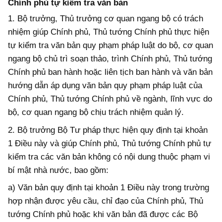
Chính phủ tự kiểm tra văn bản
1. Bộ trưởng, Thủ trưởng cơ quan ngang
b
ộ có trách
nhiệm giúp Chính phủ, Thủ tướng Chính phủ thực hiện
tự kiểm tra văn bản quy phạm pháp luật do
b
ộ, cơ quan
ngang
b
ộ chủ trì soạn thảo, trình Chính phủ, Thủ tướng
Chính phủ ban hành hoặc liên tịch ban hành
và văn bản
hướng dẫn áp dụng văn bản quy phạm pháp luật của
Chính phủ, Thủ tướng Chính phủ
về ngành, lĩnh vực do
bộ, cơ quan ngang bộ chịu trách nhiệm quản lý
.
2. Bộ trưởng Bộ Tư pháp thực hiện quy định tại khoản
1 Điều này
và
giúp
Chính phủ, Thủ tướng Chính phủ tự
kiểm tra các văn bản không có nội dung thuộc phạm vi
bí mật nhà nước, bao gồm:
a) V
ăn bản
quy định tại khoản 1 Điều này
trong trường
hợp
nhận được yêu cầu, chỉ đạo
của
Chính phủ, Thủ
tướng Chính phủ
hoặc
k
hi văn bản đã được các Bộ