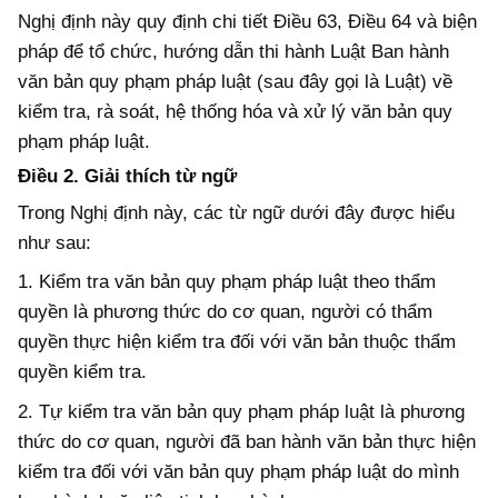
Nghị định này quy định chi tiết
Điều 63, Điều 64 và
biện
pháp để
tổ chức, hướng dẫn
thi hành Luật Ban hành
văn bản quy phạm pháp luật (sau đây gọi là Luật) về
kiểm tra, rà soát, hệ thống hóa và
xử lý
văn bản quy
phạm pháp luật.
Điều 2. Giải thích từ ngữ
Trong Nghị định này, các từ ngữ dưới đây được hiểu
như sau:
1
. Kiểm tra văn bản quy phạm pháp luật theo thẩm
quyền là phương
thức
do cơ quan, người có thẩm
quyền thực hiện kiểm
tra
đối
với văn bản
thuộc thẩm
quyền kiểm tra.
2
. Tự kiểm tra văn bản quy phạm pháp luật là phương
thức
do cơ quan, người đã ban hành văn bản thực hiện
kiểm
tra
đối
với
văn bản quy phạm pháp luật do mình