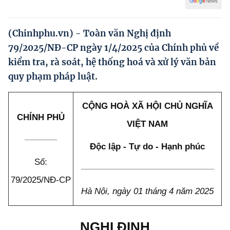
Hướng dẫn thực hiện chính sách
Phát triển kinh tế tư nhân và doanh nghiệp dân tộc
(Chinhphu.vn) - Toàn văn Nghị định
79/2025/NĐ-CP ngày 1/4/2025 của Chính phủ về
Ocop và chuỗi giá trị Nông sản
kiểm tra, rà soát, hệ thống hoá và xử lý văn bản
Kinh tế tư nhân
quy phạm pháp luật.
Doanh nghiệp dân tộc
CỘNG HOÀ XÃ HỘI CHỦ NGHĨA
Khác
CHÍNH PHỦ
VIỆT NAM
Video
_________
Độc lập - Tự do - Hạnh phúc
Photo
Số:
_____________________________________
79/2025/NĐ-CP
Hà Nội, ngày 01 tháng 4 năm 2025
NGHỊ ĐỊNH