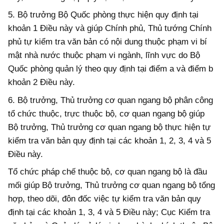
5.
Bộ trưởng Bộ Quốc phòng thực hiện quy định tại
khoản 1 Điều này và
giúp Chính phủ, Thủ tướng Chính
phủ tự
kiểm tra văn bản có nội dung
thuộc phạm vi
bí
mật nhà nước
thuộc phạm vi
ngành, lĩnh vực do Bộ
Quốc phòng quản lý theo
quy định tại điểm a và điểm b
khoản 2 Điều này.
6
. Bộ trưởng, Thủ trưởng cơ quan ngang
b
ộ phân công
tổ chức thuộc, trực
thuộc
b
ộ, cơ quan ngang
b
ộ giúp
Bộ trưởng, Thủ trưởng cơ quan ngang
b
ộ thực hiện tự
kiểm tra văn bản quy định tại các khoản 1, 2, 3
, 4
và
5
Điều này.
Tổ chức pháp chế thuộc
b
ộ, cơ quan ngang
b
ộ là đầu
mối giúp Bộ trưởng, Thủ trưởng cơ quan ngang
b
ộ tổng
hợp, theo dõi, đôn đốc việc tự kiểm tra văn bản quy
định tại
các
khoản 1, 3
, 4
và
5
Điều này; Cục Kiểm tra