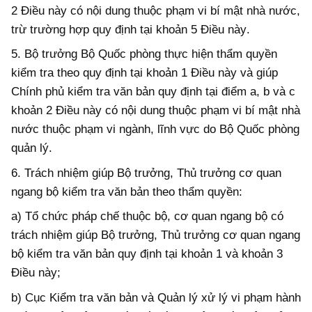
2 Điều này
có nội dung
thuộc phạm vi
bí mật nhà nước
,
trừ trường hợp quy định tại khoản 5 Điều này
.
5.
Bộ trưởng Bộ
Quốc phòng
thực hiện thẩm quyền
kiểm tra theo quy định tại khoản 1 Điều này và
giúp
Chính phủ kiểm tra văn bản
quy định tại điểm a, b và c
khoản 2 Điều này
có nội dung
thuộc phạm vi
bí mật nhà
nước thuộc
phạm vi
ngành, lĩnh vực do Bộ Quốc phòng
quản lý
.
6
. Trách nhiệm giúp Bộ trưởng, Thủ trưởng cơ quan
ngang
b
ộ kiểm tra văn bản theo thẩm quyền:
a) Tổ chức pháp chế thuộc
b
ộ, cơ quan ngang
b
ộ có
trách nhiệm giúp Bộ trưởng, Thủ trưởng cơ quan ngang
b
ộ kiểm tra văn bản
quy định tại khoản 1 và
khoản
3
Điều này;
b)
Cục Kiểm tra văn bản và Quản lý xử lý vi phạm hành