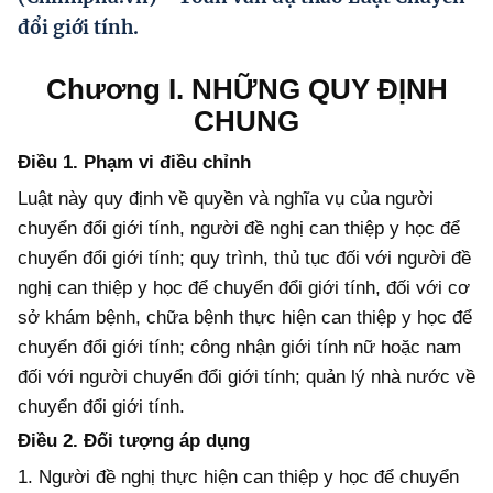
Hướng dẫn thực hiện chính sách
đổi giới tính.
Phát triển kinh tế tư nhân và doanh nghiệp dân tộc
Chương I.
NHỮNG QUY ĐỊNH
Ocop và chuỗi giá trị Nông sản
CHUNG
Kinh tế tư nhân
Điều 1. Phạm vi điều chỉnh
Doanh nghiệp dân tộc
Luật này quy định về quyền và nghĩa vụ của người
chuyển đổi giới tính, người đề nghị can thiệp y học để
Khác
chuyển đổi giới tính; quy trình, thủ tục đối với người đề
Video
nghị can thiệp y học để chuyển đổi giới tính, đối với cơ
sở khám bệnh, chữa bệnh thực hiện can thiệp y học để
Photo
chuyển đổi giới tính; công nhận giới tính nữ hoặc nam
đối với người chuyển đổi giới tính; quản lý nhà nước về
chuyển đổi giới tính.
Điều 2. Đối tượng áp dụng
1. Người đề nghị thực hiện can thiệp y học để chuyển