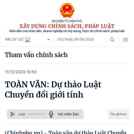
BÁO ĐIỆN TỬ CHÍNH PHỦ
XÂY DỰNG CHÍNH SÁCH, PHÁP LUẬT
Diễn đàn của nhân dân, doanh nghiệp về xây dựng, thực thi chính sách, pháp luật
HN
23°-32°
Chủ Nhật, 09/08/2026
Danh mục
Tham vấn chính sách
Trang chủ
11/12/2023 10:50
Chính sách mới
TOÀN VĂN: Dự thảo Luật
Tham vấn chính sách
Chuyển đổi giới tính
Người dân góp ý
Doanh nghiệp hiến kế
Nữ miền Bắc
0:00
Chính sách và cuộc sống
(Chinhphu.vn) - Toàn văn dự thảo Luật Chuyển