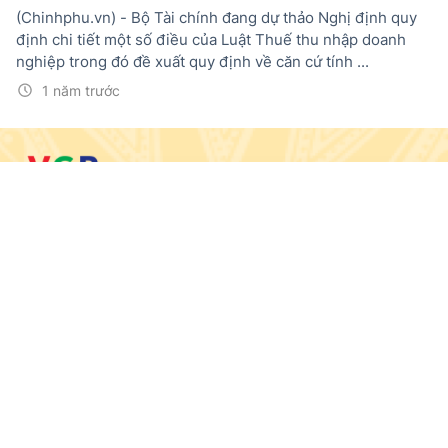
(Chinhphu.vn) - Bộ Tài chính đang dự thảo Nghị định quy
định chi tiết một số điều của Luật Thuế thu nhập doanh
nghiệp trong đó đề xuất quy định về căn cứ tính ...
1 năm trước
© BÁO ĐIỆN TỬ CHÍNH PHỦ
Trang chủ
Tin mới
Media
Văn bản mới
Menu
Tổng Biên tập:
Nguyễn Hồng Sâm
Giấy phép số: 19/GP-CBC, cấp ngày 10/5/2024
Trụ sở: 16 Lê Hồng Phong - Ba Đình - Hà Nội.
Điện thoại: 080 43162; Fax: 080.48924;
Email: thongtinchinhphu@chinhphu.vn.
Theo dõi trên: