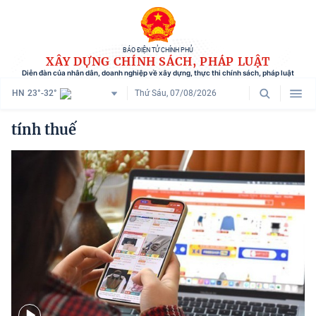
BÁO ĐIỆN TỬ CHÍNH PHỦ
XÂY DỰNG CHÍNH SÁCH, PHÁP LUẬT
Diễn đàn của nhân dân, doanh nghiệp về xây dựng, thực thi chính sách, pháp luật
HN
23°-32°
Thứ Sáu, 07/08/2026
Danh mục
tính thuế
Trang chủ
Chính sách mới
Tham vấn chính sách
Người dân góp ý
Doanh nghiệp hiến kế
Chính sách và cuộc sống