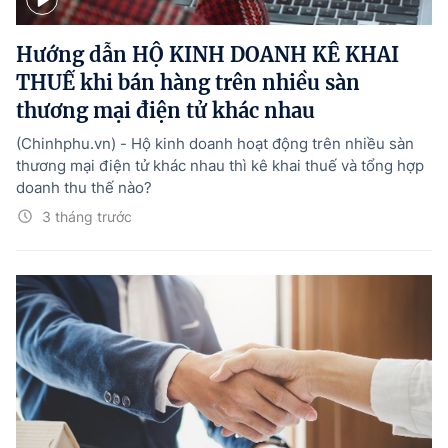
Hướng dẫn thực hiện chính sách
Hướng dẫn HỘ KINH DOANH KÊ KHAI
Phát triển kinh tế tư nhân và doanh nghiệp dân tộc
THUẾ khi bán hàng trên nhiều sàn
Ocop và chuỗi giá trị Nông sản
thương mại điện tử khác nhau
Kinh tế tư nhân
(Chinhphu.vn) - Hộ kinh doanh hoạt động trên nhiều sàn
thương mại điện tử khác nhau thì kê khai thuế và tổng hợp
Doanh nghiệp dân tộc
doanh thu thế nào?
Khác
3 tháng trước
Video
Photo
© BÁO ĐIỆN TỬ CHÍNH PHỦ