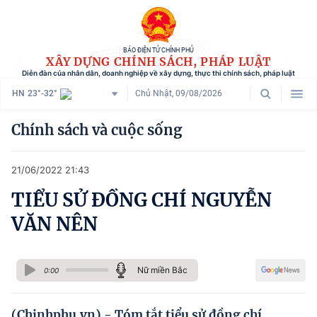
BÁO ĐIỆN TỬ CHÍNH PHỦ
XÂY DỰNG CHÍNH SÁCH, PHÁP LUẬT
Diễn đàn của nhân dân, doanh nghiệp về xây dựng, thực thi chính sách, pháp luật
HN
23°-32°
Chủ Nhật, 09/08/2026
Danh mục
Chính sách và cuộc sống
Trang chủ
21/06/2022 21:43
Chính sách mới
TIỂU SỬ ĐỒNG CHÍ NGUYỄN
Tham vấn chính sách
VĂN NÊN
Người dân góp ý
Doanh nghiệp hiến kế
Nữ miền Bắc
0:00
Chính sách và cuộc sống
(Chinhphu.vn) - Tóm tắt tiểu sử đồng chí