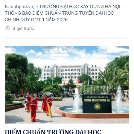
(Chinhphu.vn) - TRƯỜNG ĐẠI HỌC XÂY DỰNG HÀ NỘI
THÔNG BÁO ĐIỂM CHUẨN TRÚNG TUYỂN ĐẠI HỌC
CHÍNH QUY ĐỢT 1 NĂM 2026
6 giờ trước
ĐIỂM CHUẨN TRƯỜNG ĐẠI HỌC