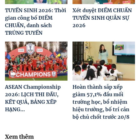
TUYỂN SINH 2026: Thời
Xét duyệt ĐIỂM CHUẨN
gian công bố ĐIỂM
TUYỂN SINH QUÂN SỰ
CHUẨN, danh sách
2026
TRÚNG TUYỂN
ASEAN Championship
Hoàn thành sắp xếp
2026: LỊCH THI ĐẤU,
giảm 57,1% đầu mối
KẾT QUẢ, BẢNG XẾP
trường học, bổ nhiệm
HẠNG...
hiệu trưởng, bố trí cán
bộ chủ chốt trước 20/8
Xem thêm