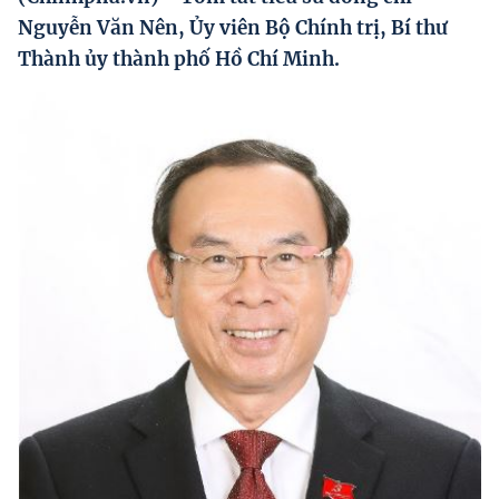
Hướng dẫn thực hiện chính sách
Nguyễn Văn Nên, Ủy viên Bộ Chính trị, Bí thư
Thành ủy thành phố Hồ Chí Minh.
Phát triển kinh tế tư nhân và doanh nghiệp dân tộc
Ocop và chuỗi giá trị Nông sản
Kinh tế tư nhân
Doanh nghiệp dân tộc
Khác
Video
Photo