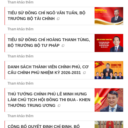
Tham khảo thêm
TIỂU SỬ ĐỒNG CHÍ NGÔ VĂN TUẤN, BỘ
TRƯỞNG BỘ TÀI CHÍNH
Tham khảo thêm
TIỂU SỬ ĐỒNG CHÍ HOÀNG THANH TÙNG,
BỘ TRƯỞNG BỘ TƯ PHÁP
Tham khảo thêm
DANH SÁCH THÀNH VIÊN CHÍNH PHỦ, CƠ
CẤU CHÍNH PHỦ NHIỆM KỲ 2026-2031
Tham khảo thêm
THỦ TƯỚNG CHÍNH PHỦ LÊ MINH HƯNG
LÀM CHỦ TỊCH HỘI ĐỒNG THI ĐUA - KHEN
THƯỞNG TRUNG ƯƠNG
Tham khảo thêm
CÔNG BỐ QUYẾT ĐỊNH CHỈ ĐỊNH, BỔ