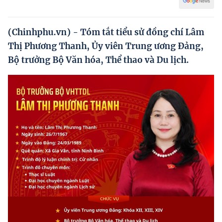
Hướng dẫn thực hiện chính sách
Phát triển kinh tế tư nhân và doanh nghiệp dân tộc
(Chinhphu.vn) - Tóm tắt tiểu sử đồng chí Lâm
Thị Phương Thanh, Ủy viên Trung ương Đảng,
Ocop và chuỗi giá trị Nông sản
Bộ trưởng Bộ Văn hóa, Thể thao và Du lịch.
Kinh tế tư nhân
Doanh nghiệp dân tộc
Khác
Video
Photo