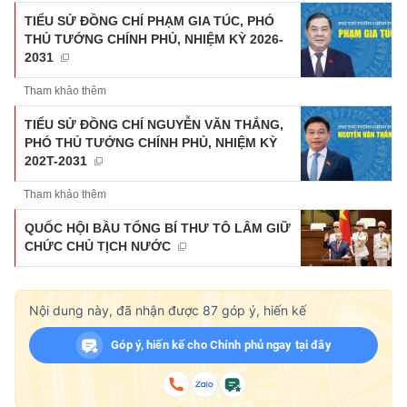
TIỂU SỬ ĐỒNG CHÍ PHẠM GIA TÚC, PHÓ
THỦ TƯỚNG CHÍNH PHỦ, NHIỆM KỲ 2026-
2031
Tham khảo thêm
TIỂU SỬ ĐỒNG CHÍ NGUYỄN VĂN THẮNG,
PHÓ THỦ TƯỚNG CHÍNH PHỦ, NHIỆM KỲ
202T-2031
Tham khảo thêm
QUỐC HỘI BẦU TỔNG BÍ THƯ TÔ LÂM GIỮ
CHỨC CHỦ TỊCH NƯỚC
Nội dung này, đã nhận được
87
góp ý, hiến kế
Góp ý, hiến kế cho Chính phủ ngay tại đây