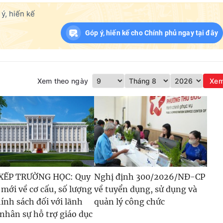
ý, hiến kế
Góp ý, hiến kế cho Chính phủ ngay tại đây
Xem theo ngày
Xe
XẾP TRƯỜNG HỌC: Quy
Nghị định 300/2026/NĐ-CP
 mới về cơ cấu, số lượng
về tuyển dụng, sử dụng và
hính sách đối với lãnh
quản lý công chức
 nhân sự hỗ trợ giáo dục