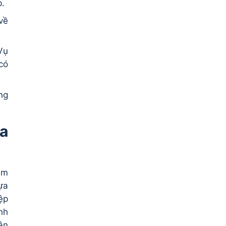
p.
về
Vụ
có
ng
ịa
ám
ựa
ệp
nh
ân