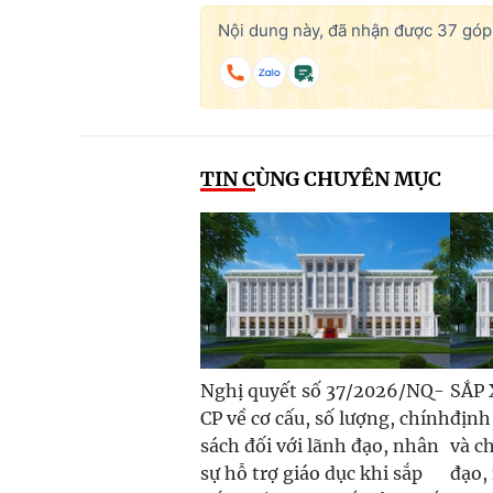
Nội dung này, đã nhận được
37
góp 
TIN CÙNG CHUYÊN MỤC
Nghị quyết số 37/2026/NQ-
SẮP 
CP về cơ cấu, số lượng, chính
định
sách đối với lãnh đạo, nhân
và c
sự hỗ trợ giáo dục khi sắp
đạo,