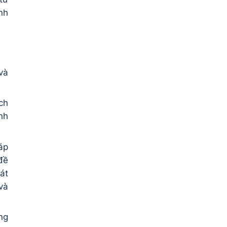
nh
và
ch
nh
áp
đề
át
và
ng