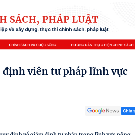
H SÁCH, PHÁP LUẬT
ệp về xây dựng, thực thi chính sách, pháp luật
CHÍNH SÁCH VÀ CUỘC SỐNG
HƯỚNG DẪN THỰC HIỆN CHÍNH SÁCH
định viên tư pháp lĩnh vực
Chia 
quy định về giám định tư pháp trong lĩnh vực nông