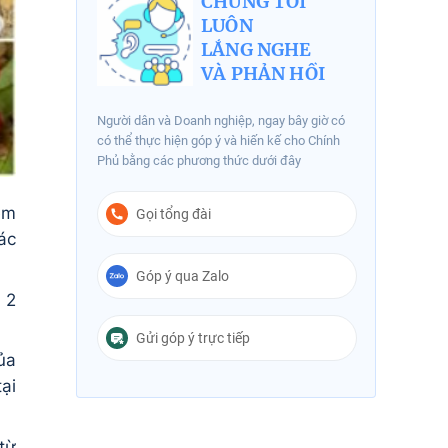
CHÚNG TÔI
LUÔN
LẮNG NGHE
VÀ PHẢN HỒI
Người dân và Doanh nghiệp, ngay bây giờ có
có thể thực hiện góp ý và hiến kế cho Chính
Phủ bằng các phương thức dưới đây
ệm
Gọi tổng đài
ác
Góp ý qua Zalo
 2
Gửi góp ý trực tiếp
ủa
ại
từ