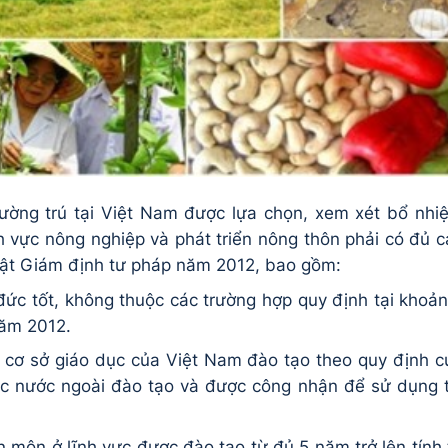
ường trú tại Việt Nam được lựa chọn, xem xét bổ nhi
h vực nông nghiệp và phát triển nông thôn phải có đủ c
Luật Giám định tư pháp năm 2012, bao gồm:
ức tốt, không thuộc các trường hợp quy định tại khoản
năm 2012.
do cơ sở giáo dục của Việt Nam đào tạo theo quy định c
ục nước ngoài đào tạo và được công nhận để sử dụng t
 môn ở lĩnh vực được đào tạo từ đủ 5 năm trở lên tính 