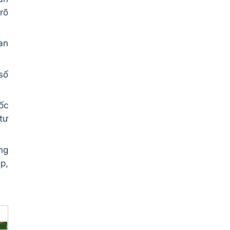
rõ
an
số
ốc
tư
ng
p,