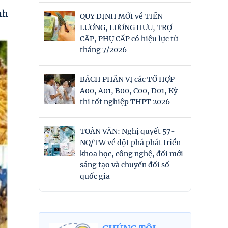
nh
QUY ĐỊNH MỚI về TIỀN
LƯƠNG, LƯƠNG HƯU, TRỢ
CẤP, PHỤ CẤP có hiệu lực từ
tháng 7/2026
BÁCH PHÂN VỊ các TỔ HỢP
A00, A01, B00, C00, D01, Kỳ
thi tốt nghiệp THPT 2026
TOÀN VĂN: Nghị quyết 57-
NQ/TW về đột phá phát triển
khoa học, công nghệ, đổi mới
sáng tạo và chuyển đổi số
quốc gia