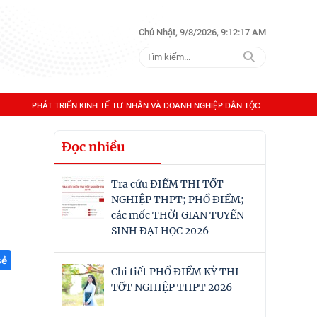
Chủ Nhật, 9/8/2026, 9:12:19 AM
PHÁT TRIỂN KINH TẾ TƯ NHÂN VÀ DOANH NGHIỆP DÂN TỘC
Đọc nhiều
Tra cứu ĐIỂM THI TỐT
NGHIỆP THPT; PHỔ ĐIỂM;
các mốc THỜI GIAN TUYỂN
SINH ĐẠI HỌC 2026
sẻ
Chi tiết PHỔ ĐIỂM KỲ THI
TỐT NGHIỆP THPT 2026