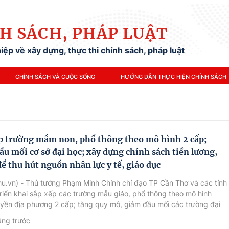
H SÁCH, PHÁP LUẬT
ệp về xây dựng, thực thi chính sách, pháp luật
CHÍNH SÁCH VÀ CUỘC SỐNG
HƯỚNG DẪN THỰC HIỆN CHÍNH SÁCH
p trường mầm non, phổ thông theo mô hình 2 cấp;
ầu mối cơ sở đại học; xây dựng chính sách tiền lương,
để thu hút nguồn nhân lực y tế, giáo dục
u.vn) - Thủ tướng Phạm Minh Chính chỉ đạo TP Cần Thơ và các tỉnh
iển khai sắp xếp các trường mẫu giáo, phổ thông theo mô hình
yền địa phương 2 cấp; tăng quy mô, giảm đầu mối các trường đại
 biết thời gian tới sẽ đầu tư hạ tầng chiến lược cho 2 ngành giáo
áng trước
 tế; tiếp tục xây dựng cơ chế, chính sách thu hút nguồn nhân lực