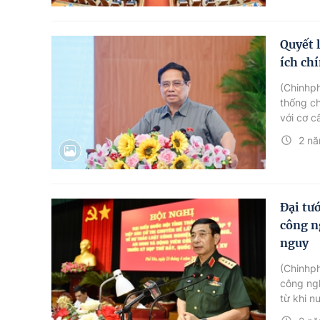
Quyết 
ích ch
(Chinhph
thống ch
với cơ c
chức, vi
2 nă
đáng của
Đại tư
công n
nguy
(Chinhph
công ng
từ khi n
quốc phò