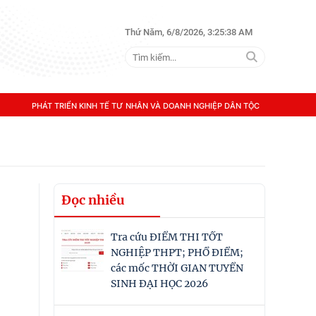
Thứ Năm, 6/8/2026, 3:25:39 AM
PHÁT TRIỂN KINH TẾ TƯ NHÂN VÀ DOANH NGHIỆP DÂN TỘC
Đọc nhiều
Tra cứu ĐIỂM THI TỐT
NGHIỆP THPT; PHỔ ĐIỂM;
các mốc THỜI GIAN TUYỂN
SINH ĐẠI HỌC 2026