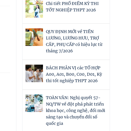
Chi tiết PHỔ ĐIỂM KỲ THI
TỐT NGHIỆP THPT 2026
QUY ĐỊNH MỚI về TIỀN
LƯƠNG, LƯƠNG HƯU, TRỢ
CẤP, PHỤ CẤP có hiệu lực từ
tháng 7/2026
BÁCH PHÂN VỊ các TỔ HỢP
A00, A01, B00, C00, D01, Kỳ
thi tốt nghiệp THPT 2026
TOÀN VĂN: Nghị quyết 57-
NQ/TW về đột phá phát triển
khoa học, công nghệ, đổi mới
sáng tạo và chuyển đổi số
quốc gia