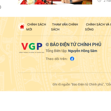
2 nă
sách vượ
}
CHÍNH SÁCH
THAM VẤN CHÍNH
CHÍNH SÁCH VÀ
MỚI
SÁCH
SỐNG
© BÁO ĐIỆN TỬ CHÍNH PHỦ
Tổng Biên tập:
Nguyễn Hồng Sâm
Theo dõi trên:
Ghi rõ nguồn "Báo Điện tử Chính phủ", "Cổ