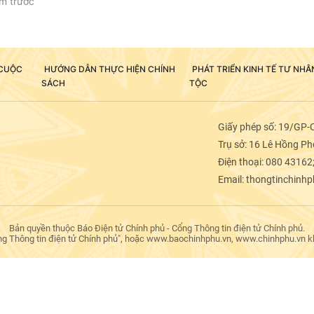
m trước
t trội.
 CUỘC
HƯỚNG DẪN THỰC HIỆN CHÍNH
PHÁT TRIỂN KINH TẾ TƯ NH
SÁCH
TỘC
Giấy phép số: 19/GP-
Trụ sở: 16 Lê Hồng Pho
Điện thoại: 080 43162
Email: thongtinchinh
Bản quyền thuộc Báo Điện tử Chính phủ - Cổng Thông tin điện tử Chính phủ.
ng Thông tin điện tử Chính phủ", hoặc www.baochinhphu.vn, www.chinhphu.vn khi