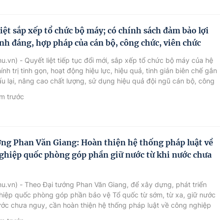
liệt sắp xếp tổ chức bộ máy; có chính sách đảm bảo lợi
ính đáng, hợp pháp của cán bộ, công chức, viên chức
u.vn) - Quyết liệt tiếp tục đổi mới, sắp xếp tổ chức bộ máy của hệ
ính trị tinh gọn, hoạt động hiệu lực, hiệu quả, tinh giản biên chế gắn
ấu lại, nâng cao chất lượng, sử dụng hiệu quả đội ngũ cán bộ, công
ên chức, đồng thời có chính sách bảo đảm lợi ích hợp pháp, chính
m trước
 cán bộ, công chức, viên chức.
ớng Phan Văn Giang: Hoàn thiện hệ thống pháp luật về
ghiệp quốc phòng góp phần giữ nước từ khi nước chưa
u.vn) - Theo Đại tướng Phan Văn Giang, để xây dựng, phát triển
hiệp quốc phòng góp phần bảo vệ Tổ quốc từ sớm, từ xa, giữ nước
ước chưa nguy, cần hoàn thiện hệ thống pháp luật về công nghiệp
ng, động viên công nghiệp, trong đó phải có những cơ chế, chính