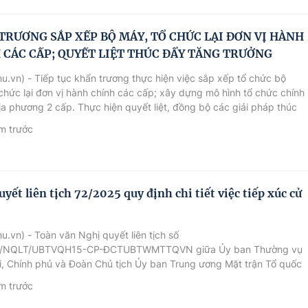
ành, như chính sách lương, ưu đãi thuế, tín dụng, nhà ở…
TRƯƠNG SẮP XẾP BỘ MÁY, TỔ CHỨC LẠI ĐƠN VỊ HÀNH
 CÁC CẤP; QUYẾT LIỆT THÚC ĐẨY TĂNG TRƯỞNG
u.vn) - Tiếp tục khẩn trương thực hiện việc sắp xếp tổ chức bộ
chức lại đơn vị hành chính các cấp; xây dựng mô hình tổ chức chính
a phương 2 cấp. Thực hiện quyết liệt, đồng bộ các giải pháp thúc
 trưởng đạt 8% trở lên và chuẩn bị tăng trưởng 2 con số trong
m trước
m tiếp theo.
yết liên tịch 72/2025 quy định chi tiết việc tiếp xúc cử
u.vn) - Toàn văn Nghị quyết liên tịch số
5/NQLT/UBTVQH15-CP-ĐCTUBTWMTTQVN giữa Ủy ban Thường vụ
, Chính phủ và Đoàn Chủ tịch Ủy ban Trung ương Mặt trận Tổ quốc
 quy định chi tiết việc tổ chức tiếp xúc cử tri của đại biểu Quốc hội
m trước
iểu Hội đồng nhân dân các cấp.