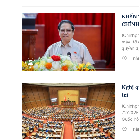
cho 2 ng
KHẨN 
CHÍNH
(Chinhph
máy; tổ 
quyền đị
đẩy tăng
1 nă
những nă
Nghị qu
tri
(Chinhph
72/202
Quốc hội
Việt Nam
1 nă
và đại b