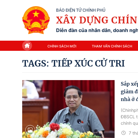
BÁO ĐIỆN TỬ CHÍNH PHỦ
XÂY DỰNG CHÍN
Diễn đàn của nhân dân, doanh nghi
CHÍNH SÁCH MỚI
THAM VẤN CHÍNH SÁCH
TAGS: TIẾP XÚC CỬ TRI
Sắp xế
giảm đ
nhà ở 
(Chinhph
ĐBSCL tr
chính qu
học; cho
7 th
dục và y