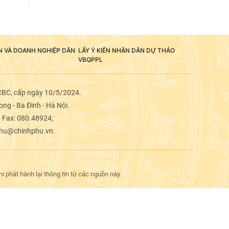
ÂN VÀ DOANH NGHIỆP DÂN
LẤY Ý KIẾN NHÂN DÂN DỰ THẢO
VBQPPL
CBC, cấp ngày 10/5/2024.
ng - Ba Đình - Hà Nội.
; Fax: 080.48924;
phu@chinhphu.vn.
 phát hành lại thông tin từ các nguồn này.