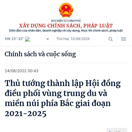
BÁO ĐIỆN TỬ CHÍNH PHỦ
XÂY DỰNG CHÍNH SÁCH, PHÁP LUẬT
Diễn đàn của nhân dân, doanh nghiệp về xây dựng, thực thi chính sách, pháp luật
HN
23°-32°
Thứ Hai, 10/08/2026
Danh mục
Chính sách và cuộc sống
Trang chủ
24/08/2022 00:43
Chính sách mới
Thủ tướng thành lập Hội đồng
Tham vấn chính sách
điều phối vùng trung du và
Người dân góp ý
miền núi phía Bắc giai đoạn
2021-2025
Doanh nghiệp hiến kế
Chính sách và cuộc sống