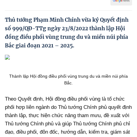
Hướng dẫn thực hiện chính sách
Phát triển kinh tế tư nhân và doanh nghiệp dân tộc
Thủ tướng Phạm Minh Chính vừa ký Quyết định
số 999/QĐ-TTg ngày 23/8/2022 thành lập Hội
Ocop và chuỗi giá trị Nông sản
đồng điều phối vùng trung du và miền núi phía
Kinh tế tư nhân
Bắc giai đoạn 2021 – 2025.
Doanh nghiệp dân tộc
Khác
Thành lập Hội đồng điều phối vùng trung du và miền núi phía
Video
Bắc.
Photo
Theo Quyết định, Hội đồng điều phối vùng là tổ chức
phối hợp liên ngành do Thủ tướng Chính phủ quyết định
thành lập, thực hiện chức năng tham mưu, đề xuất với
Thủ tướng Chính phủ và giúp Thủ tướng Chính phủ chỉ
đạo, điều phối, đôn đốc, hướng dẫn, kiểm tra, giám sát