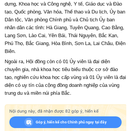
dựng, Khoa học và Công nghệ, Y tế, Giáo dục và Đào
tạo, Quốc phòng, Văn hóa, Thể thao và Du lịch, Ủy ban
Dân tộc, Văn phòng Chính phủ và Chủ tịch Ủy ban
nhân dân các tỉnh: Hà Giang, Tuyên Quang, Cao Bằng,
Lạng Sơn, Lào Cai, Yên Bái, Thái Nguyên, Bắc Kạn,
Phú Thọ, Bắc Giang, Hòa Bình, Sơn La, Lai Châu, Điện
Biên.
Ngoài ra, Hội đồng còn có 01 Ủy viên là đại diện
chuyên gia, nhà khoa học tiêu biểu thuộc cơ sở đào
tạo, nghiên cứu khoa học cấp vùng và 01 Ủy viên là đại
diện có uy tín của cộng đồng doanh nghiệp của vùng
trung du và miền núi phía Bắc.
Nội dung này, đã nhận được
82
góp ý, hiến kế
Góp ý, hiến kế cho Chính phủ ngay tại đây