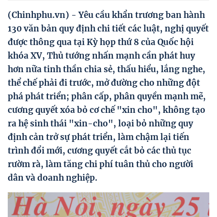
Hướng dẫn thực hiện chính sách
(Chinhphu.vn) - Yêu cầu khẩn trương ban hành
Phát triển kinh tế tư nhân và doanh nghiệp dân tộc
130 văn bản quy định chi tiết các luật, nghị quyết
được thông qua tại Kỳ họp thứ 8 của Quốc hội
Ocop và chuỗi giá trị Nông sản
khóa XV, Thủ tướng nhấn mạnh cần phát huy
Kinh tế tư nhân
hơn nữa tinh thần chia sẻ, thấu hiểu, lắng nghe,
thể chế phải đi trước, mở đường cho những đột
Doanh nghiệp dân tộc
phá phát triển; phân cấp, phân quyền mạnh mẽ,
Khác
cương quyết xóa bỏ cơ chế "xin cho", không tạo
ra hệ sinh thái "xin-cho", loại bỏ những quy
Video
định cản trở sự phát triển, làm chậm lại tiến
Photo
trình đổi mới, cương quyết cắt bỏ các thủ tục
rườm rà, làm tăng chi phí tuân thủ cho người
dân và doanh nghiệp.