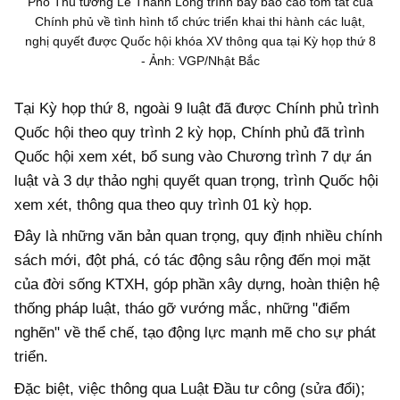
Phó Thủ tướng Lê Thành Long trình bày báo cáo tóm tắt của
Chính phủ về tình hình tổ chức triển khai thi hành các luật,
nghị quyết được Quốc hội khóa XV thông qua tại Kỳ họp thứ 8
- Ảnh: VGP/Nhật Bắc
Tại Kỳ họp thứ 8, ngoài 9 luật đã được Chính phủ trình
Quốc hội theo quy trình 2 kỳ họp, Chính phủ đã trình
Quốc hội xem xét, bổ sung vào Chương trình 7 dự án
luật và 3 dự thảo nghị quyết quan trọng, trình Quốc hội
xem xét, thông qua theo quy trình 01 kỳ họp.
Đây là những văn bản quan trọng, quy định nhiều chính
sách mới, đột phá, có tác động sâu rộng đến mọi mặt
của đời sống KTXH, góp phần xây dựng, hoàn thiện hệ
thống pháp luật, tháo gỡ vướng mắc, những "điểm
nghẽn" về thể chế, tạo động lực mạnh mẽ cho sự phát
triển.
Đặc biệt, việc thông qua Luật Đầu tư công (sửa đổi);