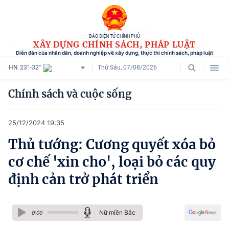
BÁO ĐIỆN TỬ CHÍNH PHỦ
XÂY DỰNG CHÍNH SÁCH, PHÁP LUẬT
Diễn đàn của nhân dân, doanh nghiệp về xây dựng, thực thi chính sách, pháp luật
HN
23°-32°
Thứ Sáu, 07/08/2026
Danh mục
Chính sách và cuộc sống
Trang chủ
25/12/2024 19:35
Chính sách mới
Thủ tướng: Cương quyết xóa bỏ
Tham vấn chính sách
cơ chế 'xin cho', loại bỏ các quy
Người dân góp ý
định cản trở phát triển
Doanh nghiệp hiến kế
Nữ miền Bắc
Chính sách và cuộc sống
0:00