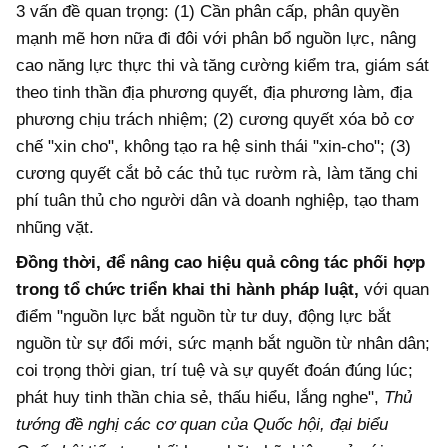
3 vấn đề quan trọng: (1) Cần phân cấp, phân quyền
mạnh mẽ hơn nữa đi đôi với phân bổ nguồn lực, nâng
cao năng lực thực thi và tăng cường kiểm tra, giám sát
theo tinh thần địa phương quyết, địa phương làm, địa
phương chịu trách nhiệm; (2) cương quyết xóa bỏ cơ
chế "xin cho", không tạo ra hệ sinh thái "xin-cho"; (3)
cương quyết cắt bỏ các thủ tục rườm rà, làm tăng chi
phí tuân thủ cho người dân và doanh nghiệp, tạo tham
nhũng vặt.
Đồng thời, để nâng cao hiệu quả công tác phối hợp
trong tổ chức triển khai thi hành pháp luật,
với quan
điểm "nguồn lực bắt nguồn từ tư duy, động lực bắt
nguồn từ sự đổi mới, sức mạnh bắt nguồn từ nhân dân;
coi trọng thời gian, trí tuệ và sự quyết đoán đúng lúc;
phát huy tinh thần chia sẻ, thấu hiểu, lắng nghe",
Thủ
tướng đề nghị các cơ quan của Quốc hội, đại biểu