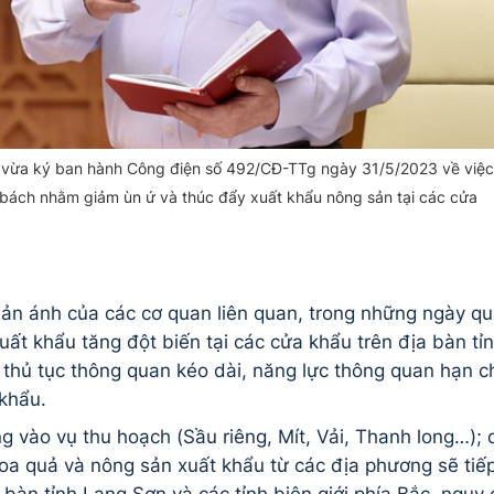
 vừa ký ban hành Công điện số 492/CĐ-TTg ngày 31/5/2023 về việc
 bách nhằm giảm ùn ứ và thúc đẩy xuất khẩu nông sản tại các cửa
hản ánh của các cơ quan liên quan, trong những ngày qu
ất khẩu tăng đột biến tại các cửa khẩu trên địa bàn tỉ
m thủ tục thông quan kéo dài, năng lực thông quan hạn c
 khẩu.
ng vào vụ thu hoạch (Sầu riêng, Mít, Vải, Thanh long…); 
a quả và nông sản xuất khẩu từ các địa phương sẽ tiế