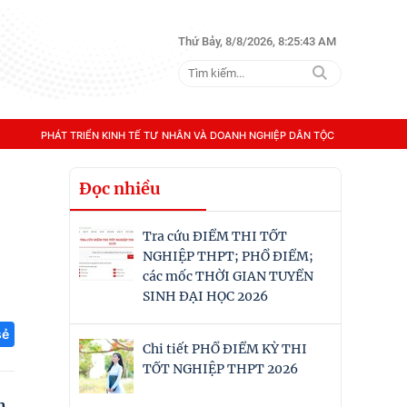
Thứ Bảy, 8/8/2026, 8:25:44 AM
PHÁT TRIỂN KINH TẾ TƯ NHÂN VÀ DOANH NGHIỆP DÂN TỘC
Đọc nhiều
Tra cứu ĐIỂM THI TỐT
NGHIỆP THPT; PHỔ ĐIỂM;
các mốc THỜI GIAN TUYỂN
SINH ĐẠI HỌC 2026
sẻ
Chi tiết PHỔ ĐIỂM KỲ THI
TỐT NGHIỆP THPT 2026
n