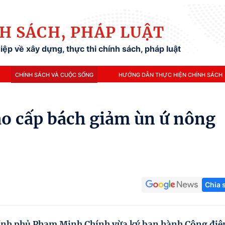
H SÁCH, PHÁP LUẬT
ệp về xây dựng, thực thi chính sách, pháp luật
CHÍNH SÁCH VÀ CUỘC SỐNG
HƯỚNG DẪN THỰC HIỆN CHÍNH SÁCH
ạo cấp bách giảm ùn ứ nông
Chia 
ính phủ Phạm Minh Chính vừa ký ban hành Công điệ