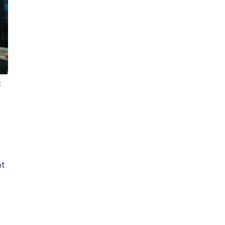
t
át
,