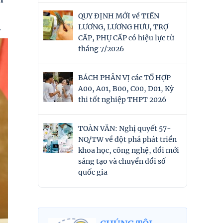
QUY ĐỊNH MỚI về TIỀN
.
LƯƠNG, LƯƠNG HƯU, TRỢ
CẤP, PHỤ CẤP có hiệu lực từ
tháng 7/2026
BÁCH PHÂN VỊ các TỔ HỢP
A00, A01, B00, C00, D01, Kỳ
thi tốt nghiệp THPT 2026
TOÀN VĂN: Nghị quyết 57-
NQ/TW về đột phá phát triển
khoa học, công nghệ, đổi mới
sáng tạo và chuyển đổi số
quốc gia