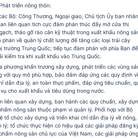
hát triển nông thôn:
g các Bộ: Công Thương, Ngoại giao, Chủ tịch Ủy ban nhâ
an liên quan tích cực đàm phán thúc đẩy mở cửa thị
ngạch, tháo gỡ rào cản kỹ thuật trong xuất khẩu nông sả
phán về quản lý chất lượng để tăng các loại trái cây
ị trường Trung Quốc; tiếp tục đàm phán với phía Bạn để
i kiểm tra khi xuất khẩu vào Trung Quốc.
ịa phương khẩn trương xây dựng, phát triển các vùng sả
g với quy mô phù hợp, bảo đảm đáp ứng các quy định v
ỉ dẫn địa lý, an toàn thực phẩm, đáp ứng tiêu chuẩn, q
vụ cho xuất khẩu và tiêu dùng trong nước.
uan liên quan xây dựng, ban hành các quy chuẩn, xây dự
phẩm nông sản thuộc phạm vi quản lý. Phối hợp với Bộ
tổ chức xây dựng và triển khai chỉ dẫn địa lý về nông,
 lý; tổ chức thực hiện có hiệu quả các giải pháp đăng k
phẩm nông sản chủ lực của Việt Nam, các giải pháp ứn