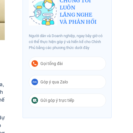
CHÚNG TÔI
LUÔN
LẮNG NGHE
VÀ PHẢN HỒI
Người dân và Doanh nghiệp, ngay bây giờ có
có thể thực hiện góp ý và hiến kế cho Chính
Phủ bằng các phương thức dưới đây
Gọi tổng đài
Góp ý qua Zalo
a,
nh
hế
Gửi góp ý trực tiếp
dự
p