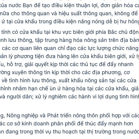
ủa nước Bạn để tạo điều kiện thuận lợi, đơn giản hóa c
n nữa cho thông quan và hiệu suất thông quan, không để
n ứ tại cửa khẩu trong điều kiện nắng nóng dễ bị hư hỏn
tỉnh có cửa khẩu tại khu vực biên giới phía Bắc chủ độ
hình lưu thông, tập trung hàng hóa nông sản trên địa bà
i các cơ quan liên quan chỉ đạo các lực lượng chức năng
quản lý phương tiện đưa hàng lên cửa khẩu biên giới, xử l
, hỗ trợ, giải quyết kịp thời các thủ tục để đẩy nhanh
ờng xuyên thông tin kịp thời cho các địa phương, cơ
về tình hình lưu thông, xuất khẩu nông sản tại các cửa
 chỉnh nhằm hạn chế ùn ứ hàng hóa tại các cửa khẩu, gi
và người dân; xử lý nghiêm các hành vi lợi dụng tình hìn
g, Nông nghiệp và Phát triển nông thôn phối hợp với cá
ác cơ sở kinh doanh phân phối để thúc đẩy mạnh hơn
ản đang trong thời vụ thu hoạch tại thị trường trong nước