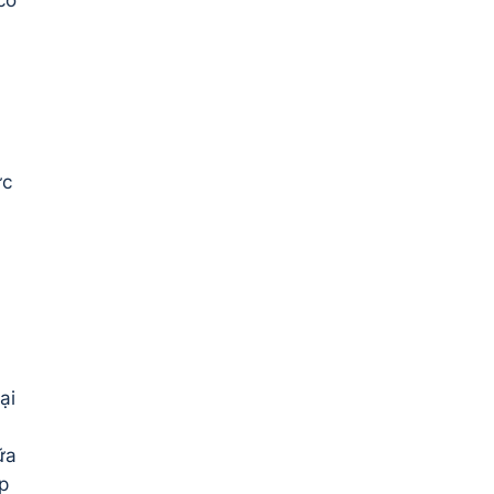
cơ
ực
ại
ữa
p