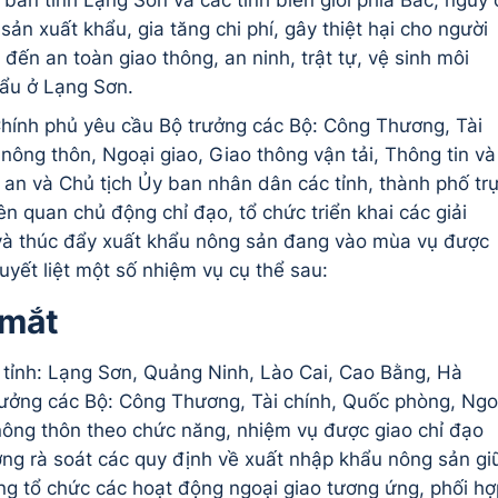
 bàn tỉnh Lạng Sơn và các tỉnh biên giới phía Bắc, nguy 
sản xuất khẩu, gia tăng chi phí, gây thiệt hại cho người
ến an toàn giao thông, an ninh, trật tự, vệ sinh môi
hẩu ở Lạng Sơn.
 Chính phủ yêu cầu Bộ trưởng các Bộ: Công Thương, Tài
 nông thôn, Ngoại giao, Giao thông vận tải, Thông tin và
an và Chủ tịch Ủy ban nhân dân các tỉnh, thành phố tr
ên quan chủ động chỉ đạo, tổ chức triển khai các giải
à thúc đẩy xuất khẩu nông sản đang vào mùa vụ được
quyết liệt một số nhiệm vụ cụ thể sau:
 mắt
 tỉnh: Lạng Sơn, Quảng Ninh, Lào Cai, Cao Bằng, Hà
trưởng các Bộ: Công Thương, Tài chính, Quốc phòng, Ngo
 nông thôn theo chức năng, nhiệm vụ được giao chỉ đạo
ng rà soát các quy định về xuất nhập khẩu nông sản gi
g tổ chức các hoạt động ngoại giao tương ứng, phối hợ