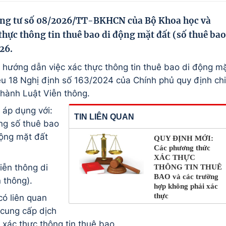
ng tư số 08/2026/TT-BKHCN của Bộ Khoa học và
hực thông tin thuê bao di động mặt đất (số thuê bao
026.
ướng dẫn việc xác thực thông tin thuê bao di động m
ều 18 Nghị định số 163/2024 của Chính phủ quy định chi
i hành Luật Viễn thông.
áp dụng với:
TIN LIÊN QUAN
ng số thuê bao
động mặt đất
QUY ĐỊNH MỚI:
Các phương thức
XÁC THỰC
iễn thông di
THÔNG TIN THUÊ
BAO và các trường
 thông).
hợp không phải xác
thực
có liên quan
 cung cấp dịch
 xác thực thông tin thuê bao.