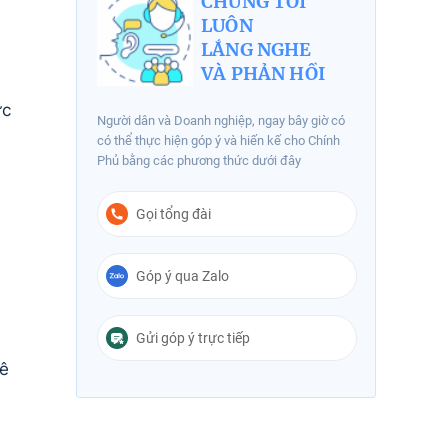
CHÚNG TÔI
LUÔN
LẮNG NGHE
VÀ PHẢN HỒI
ực
Người dân và Doanh nghiệp, ngay bây giờ có
có thể thực hiện góp ý và hiến kế cho Chính
Phủ bằng các phương thức dưới đây
Gọi tổng đài
Góp ý qua Zalo
Gửi góp ý trực tiếp
uê