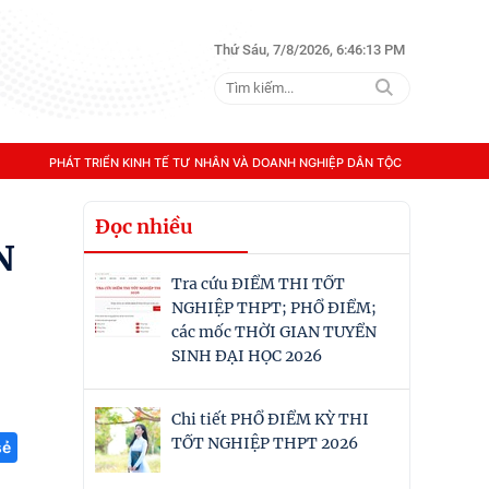
Thứ Sáu, 7/8/2026, 6:46:14 PM
PHÁT TRIỂN KINH TẾ TƯ NHÂN VÀ DOANH NGHIỆP DÂN TỘC
Đọc nhiều
N
Tra cứu ĐIỂM THI TỐT
NGHIỆP THPT; PHỔ ĐIỂM;
các mốc THỜI GIAN TUYỂN
SINH ĐẠI HỌC 2026
Chi tiết PHỔ ĐIỂM KỲ THI
TỐT NGHIỆP THPT 2026
sẻ