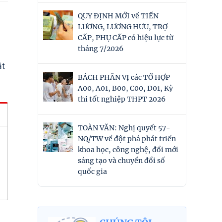
QUY ĐỊNH MỚI về TIỀN
LƯƠNG, LƯƠNG HƯU, TRỢ
CẤP, PHỤ CẤP có hiệu lực từ
tháng 7/2026
ặt
BÁCH PHÂN VỊ các TỔ HỢP
A00, A01, B00, C00, D01, Kỳ
thi tốt nghiệp THPT 2026
TOÀN VĂN: Nghị quyết 57-
NQ/TW về đột phá phát triển
khoa học, công nghệ, đổi mới
sáng tạo và chuyển đổi số
quốc gia