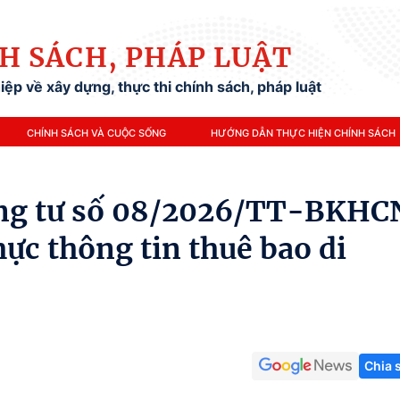
H SÁCH, PHÁP LUẬT
ệp về xây dựng, thực thi chính sách, pháp luật
CHÍNH SÁCH VÀ CUỘC SỐNG
HƯỚNG DẪN THỰC HIỆN CHÍNH SÁCH
ng tư số 08/2026/TT-BKHC
ực thông tin thuê bao di
Chia 