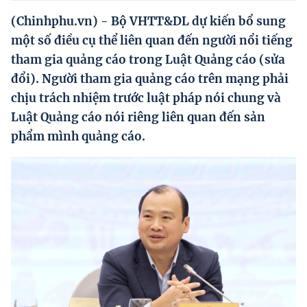
Hướng dẫn thực hiện chính sách
(Chinhphu.vn) - Bộ VHTT&DL dự kiến bổ sung
Phát triển kinh tế tư nhân và doanh nghiệp dân tộc
một số điều cụ thể liên quan đến người nổi tiếng
tham gia quảng cáo trong Luật Quảng cáo (sửa
Ocop và chuỗi giá trị Nông sản
đổi). Người tham gia quảng cáo trên mạng phải
Kinh tế tư nhân
chịu trách nhiệm trước luật pháp nói chung và
Luật Quảng cáo nói riêng liên quan đến sản
Doanh nghiệp dân tộc
phẩm mình quảng cáo.
Khác
Video
Photo