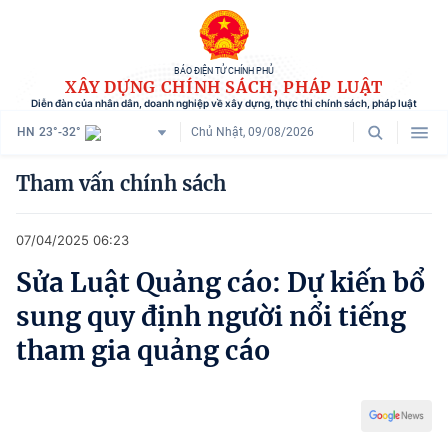
BÁO ĐIỆN TỬ CHÍNH PHỦ
XÂY DỰNG CHÍNH SÁCH, PHÁP LUẬT
Diễn đàn của nhân dân, doanh nghiệp về xây dựng, thực thi chính sách, pháp luật
HN
23°-32°
Chủ Nhật, 09/08/2026
Danh mục
Tham vấn chính sách
Trang chủ
07/04/2025 06:23
Chính sách mới
Sửa Luật Quảng cáo: Dự kiến bổ
Tham vấn chính sách
sung quy định người nổi tiếng
Người dân góp ý
tham gia quảng cáo
Doanh nghiệp hiến kế
Chính sách và cuộc sống