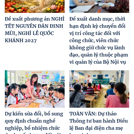
Đề xuất phương án NGHỈ
Đề xuất danh mục, thời
TẾT NGUYÊN ĐÁN ĐINH
hạn định kỳ chuyển đổi
MÙI, NGHỈ LỄ QUỐC
vị trí công tác đối với
KHÁNH 2027
công chức, viên chức
không giữ chức vụ lãnh
đạo, quản lý thuộc phạm
vi quản lý của Bộ Nội vụ
Dự kiến sửa đổi, bổ sung
TOÀN VĂN: Dự thảo
quy định chuẩn nghề
Thông tư ban hành Điều
nghiệp, bổ nhiệm chức
lệ Ban đại diện cha mẹ