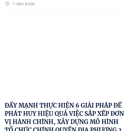
1 năm trước
ĐẨY MẠNH THỰC HIỆN 6 GIẢI PHÁP ĐỂ
PHÁT HUY HIỆU QUẢ VIỆC SẮP XẾP ĐƠN
VỊ HÀNH CHÍNH, XÂY DỰNG MÔ HÌNH
TỔ CHỨC CHÍNH QUYỀN ĐỊA PHƯƠNG 2