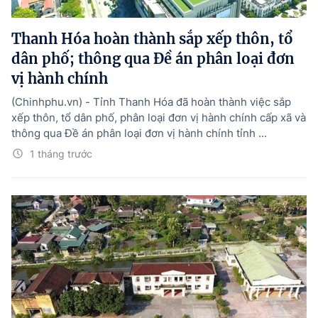
Hướng dẫn thực hiện chính sách
Thanh Hóa hoàn thành sắp xếp thôn, tổ
Phát triển kinh tế tư nhân và doanh nghiệp dân tộc
dân phố; thông qua Đề án phân loại đơn
Ocop và chuỗi giá trị Nông sản
vị hành chính
Kinh tế tư nhân
(Chinhphu.vn) - Tỉnh Thanh Hóa đã hoàn thành việc sắp
xếp thôn, tổ dân phố, phân loại đơn vị hành chính cấp xã và
Doanh nghiệp dân tộc
thông qua Đề án phân loại đơn vị hành chính tỉnh ...
Khác
1 tháng trước
Video
Photo