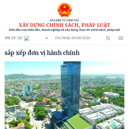
BÁO ĐIỆN TỬ CHÍNH PHỦ
XÂY DỰNG CHÍNH SÁCH, PHÁP LUẬT
Diễn đàn của nhân dân, doanh nghiệp về xây dựng, thực thi chính sách, pháp luật
HN
23°-32°
Chủ Nhật, 09/08/2026
Danh mục
sắp xếp đơn vị hành chính
Trang chủ
Chính sách mới
Tham vấn chính sách
Người dân góp ý
Doanh nghiệp hiến kế
Chính sách và cuộc sống