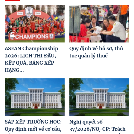
ASEAN Championship
Quy định về hồ sơ, thủ
2026: LỊCH THI ĐẤU,
tục quản lý thuế
KẾT QUẢ, BẢNG XẾP
HẠNG...
SẮP XẾP TRƯỜNG HỌC:
Nghị quyết số
Quy định mới về cơ cấu,
37/2026/NQ-CP: Trách