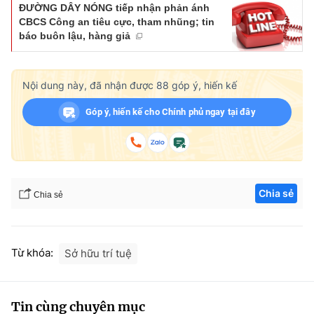
ĐƯỜNG DÂY NÓNG tiếp nhận phản ánh
CBCS Công an tiêu cực, tham nhũng; tin
báo buôn lậu, hàng giả
Nội dung này, đã nhận được
88
góp ý, hiến kế
Góp ý, hiến kế cho Chính phủ ngay tại đây
Chia sẻ
Chia sẻ
Từ khóa:
Sở hữu trí tuệ
Tin cùng chuyên mục