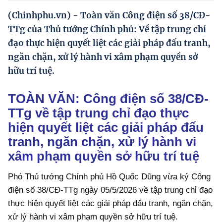
Hướng dẫn thực hiện chính sách
(Chinhphu.vn) - Toàn văn Công điện số 38/CĐ-
Phát triển kinh tế tư nhân và doanh nghiệp dân tộc
TTg của Thủ tướng Chính phủ: Về tập trung chỉ
đạo thực hiện quyết liệt các giải pháp đấu tranh,
Ocop và chuỗi giá trị Nông sản
ngăn chặn, xử lý hành vi xâm phạm quyền sở
Kinh tế tư nhân
hữu trí tuệ.
Doanh nghiệp dân tộc
TOÀN VĂN: Công điện số 38/CĐ-
Khác
TTg về tập trung chỉ đạo thực
hiện quyết liệt các giải pháp đấu
Video
tranh, ngăn chặn, xử lý hành vi
Photo
xâm phạm quyền sở hữu trí tuệ
Phó Thủ tướng Chính phủ Hồ Quốc Dũng vừa ký Công
điện số 38/CĐ-TTg ngày 05/5/2026 về tập trung chỉ đạo
thực hiện quyết liệt các giải pháp đấu tranh, ngăn chặn,
xử lý hành vi xâm phạm quyền sở hữu trí tuệ.