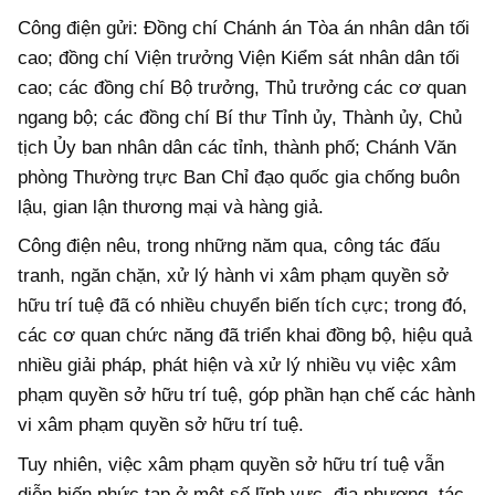
Công điện gửi: Đồng chí Chánh án Tòa án nhân dân tối
cao; đồng chí Viện trưởng Viện Kiểm sát nhân dân tối
cao; các đồng chí Bộ trưởng, Thủ trưởng các cơ quan
ngang bộ; các đồng chí Bí thư Tỉnh ủy, Thành ủy, Chủ
tịch Ủy ban nhân dân các tỉnh, thành phố; Chánh Văn
phòng Thường trực Ban Chỉ đạo quốc gia chống buôn
lậu, gian lận thương mại và hàng giả.
Công điện nêu, trong những năm qua, công tác đấu
tranh, ngăn chặn, xử lý hành vi xâm phạm quyền sở
hữu trí tuệ đã có nhiều chuyển biến tích cực; trong đó,
các cơ quan chức năng đã triển khai đồng bộ, hiệu quả
nhiều giải pháp, phát hiện và xử lý nhiều vụ việc xâm
phạm quyền sở hữu trí tuệ, góp phần hạn chế các hành
vi xâm phạm quyền sở hữu trí tuệ.
Tuy nhiên, việc xâm phạm quyền sở hữu trí tuệ vẫn
diễn biến phức tạp ở một số lĩnh vực, địa phương, tác