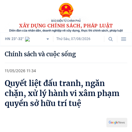
BÁO ĐIỆN TỬ CHÍNH PHỦ
XÂY DỰNG CHÍNH SÁCH, PHÁP LUẬT
Diễn đàn của nhân dân, doanh nghiệp về xây dựng, thực thi chính sách, pháp luật
HN
23°-32°
Thứ Sáu, 07/08/2026
Danh mục
Chính sách và cuộc sống
Trang chủ
11/05/2026 11:34
Chính sách mới
Quyết liệt đấu tranh, ngăn
Tham vấn chính sách
chặn, xử lý hành vi xâm phạm
Người dân góp ý
quyền sở hữu trí tuệ
Doanh nghiệp hiến kế
Chính sách và cuộc sống