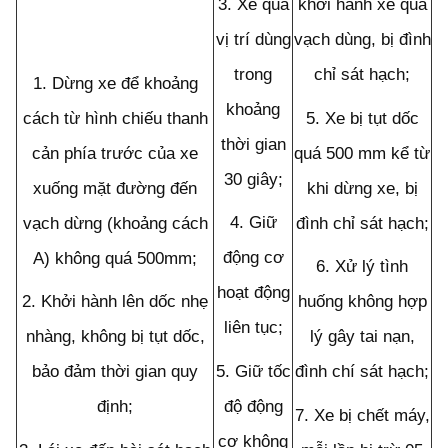
3.
Xe qua
khởi hành xe qua
vị trí dùng
vạch dùng, bị đình
trong
chỉ sát hạch;
1.
Dừng xe để khoảng
khoảng
cách từ hình chiếu thanh
5.
Xe bị tụt dốc
thời gian
cản phía trước của xe
quá 500 mm kể từ
30 giây;
xuống mặt đường đến
khi dừng xe, bị
4.
Giữ
vạch dừng (khoảng cách
đình chỉ sát hạch;
động cơ
A) không quá 500mm;
6.
Xử lý tình
hoạt động
2.
Khởi hành lên dốc nhẹ
huống không hợp
liên tục;
nhàng, không bị tụt dốc,
lý gây tai nạn,
5.
Giữ tốc
bảo đảm thời gian quy
đình chí sát hạch;
độ động
định;
7.
Xe bị ch
ế
t máy,
cơ không