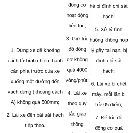
động cơ
hè bị đình chỉ sát
hoạt động
hạch;
liên tục;
5.
Xử lý tình
3.
Giữ tốc
huống không hợp
độ động
1.
Dừng xe để khoảng
lý gây tai nạn, bị
cơ không
cách từ hình chiếu thanh
đình chỉ sát
quá 4000
cản phía trước của xe
hạch;
vòng/phút;
xuống mặt đường đến
6.
Lái xe bị chết
vạch dừng (khoảng cách
4.
Lái xe
máy, mỗi lần bị
A) không quá 500mm;
theo quy
trừ 05 điểm;
tắc giao
2.
Lái xe đến bài sát hạch
7.
Đ
ể
t
ố
c độ
thông
tiếp theo.
động cơ quá