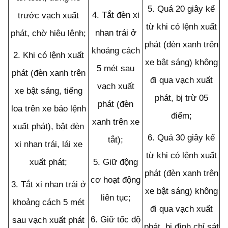
5.
Quá 20 giây kể
4.
Tắt đèn xi
trước vạch xuất
từ khi có lệnh xuất
nhan trái ở
phát, chờ hiệu lệnh;
phát (đèn xanh trên
khoảng cách
2.
Khi có lệnh xuất
xe bật sáng) không
5 mét sau
phát (đèn xanh trên
đi qua vạch xuất
vạch xuất
xe bật sáng, tiếng
phát, bị trừ 05
phát (đèn
loa trên xe báo lệnh
điểm;
xanh trên xe
xuất phát), bật đèn
6.
Quá 30 giây kể
tắt);
xi nhan trái, lái xe
từ khi có lệnh xuất
5.
Giữ động
xuất phát;
phát (đ
è
n xanh trên
cơ hoạt động
3.
Tắt xi nhan trái ở
xe bật sáng) không
liên tục;
khoảng cách 5 mét
đi qua vạch xuất
6.
Giữ tốc độ
sau vạch xuất phát
phát, bị đình chỉ sát