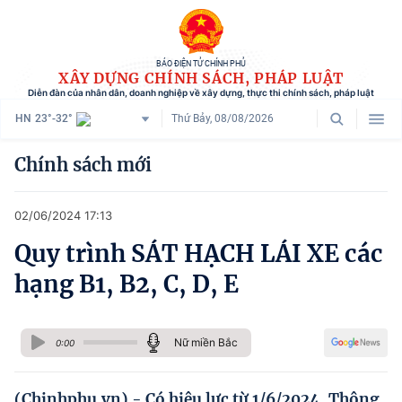
BÁO ĐIỆN TỬ CHÍNH PHỦ
XÂY DỰNG CHÍNH SÁCH, PHÁP LUẬT
Diễn đàn của nhân dân, doanh nghiệp về xây dựng, thực thi chính sách, pháp luật
HN
23°-32°
Thứ Bảy, 08/08/2026
Danh mục
Chính sách mới
Trang chủ
02/06/2024 17:13
Chính sách mới
Quy trình SÁT HẠCH LÁI XE các
Tham vấn chính sách
hạng B1, B2, C, D, E
Người dân góp ý
Doanh nghiệp hiến kế
Nữ miền Bắc
0:00
Chính sách và cuộc sống
(Chinhphu.vn) - Có hiệu lực từ 1/6/2024, Thông