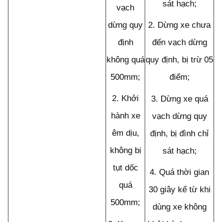
sát hạch;
vạch
dừng quy
2.
Dừng xe chưa
định
đến vạch dừng
không quá
quy định, bị trừ 05
500mm;
điểm;
2.
Khởi
3. Dừng xe quá
hành xe
vạch dừng
quy
êm dịu,
định, bị đình chỉ
không bị
sát hạch;
tụt dốc
4.
Quá thời gian
quá
30 giây kể từ khi
500mm;
dùng xe không