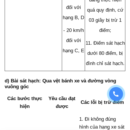
đối với
quá quy định, cứ
hạng B, D
03 giây bị trừ 1
-
20 km/h
điểm;
đối với
11.
Điểm sát hạch
hạng C, E
dưới 80 điểm, bị
đình chỉ sát hạch.
d) Bài sát hạch: Qua vệt bánh xe và đường vòng
vuông góc
Các
bước
thực
Yêu cầu đạt
Các lỗi bị trừ điểm
hiện
được
1.
Đi không đúng
hình của hạng xe sát