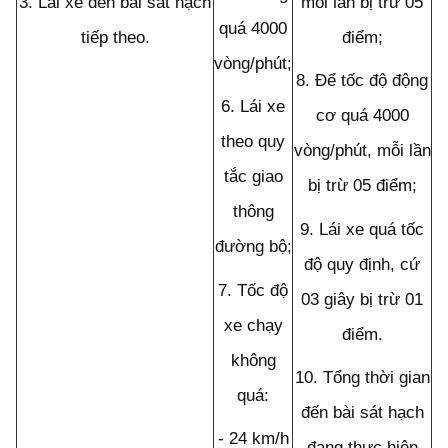
3.
Lái xe đến bài sát hạch
m
ỗ
i lần bị trừ 05
quá 4000
tiếp theo.
điểm;
vòng/phút;
8.
Để tốc độ động
6.
Lái xe
cơ quá 4000
theo quy
vòng/phút, m
ỗ
i lần
tắc giao
bị trừ 05 điểm;
thông
9.
Lái xe quá tốc
đường bộ;
độ quy định, cứ
7.
Tốc độ
03 giây bị trừ 01
xe chạy
điểm.
không
10.
Tổng thời gian
quá:
đến bài sát hạch
-
24 km/h
đang thực hiện