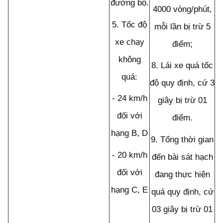
đường bộ.
4000 vòng/phút,
5.
Tốc độ
mỗi lần bị trừ 5
xe chạy
điểm;
không
8.
Lái xe quá tốc
quá:
độ quy định, cứ 3
-
24 km/h
giây bị trừ 01
đối với
điểm.
hạng B, D
9.
Tổng thời gian
-
20 km/h
đ
ế
n bài sát hạch
đối với
đang thực hiện
hạng C, E
quá quy định, cứ
03 giây bị trừ 01