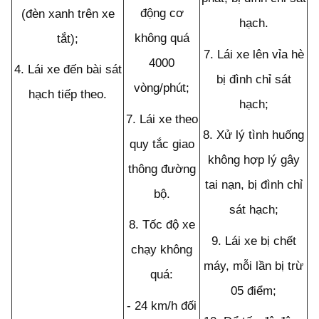
động cơ
(đèn xanh trên xe
hạch.
không quá
tắt);
7.
Lái xe lên vỉa hè
4000
4.
Lái xe đến bài sát
bị đình chỉ sát
vòng/phút;
hạch tiếp theo.
hạch;
7.
Lái xe theo
8.
Xử lý tình huống
quy tắc giao
không hợp lý gây
thông đường
tai nạn, bị đình chỉ
bộ.
sát hạch;
8.
Tốc độ xe
9.
Lái xe bị chết
chạy không
máy, mỗi lần bị trừ
quá:
05 điểm;
-
24 km/h đối