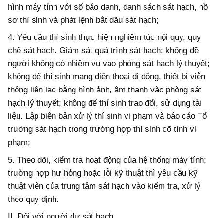
hình máy tính với số báo danh, danh sách sát hạch, h
ồ
sơ thí sinh và phát lệnh bắt đầu sát hạch;
4.
Yêu cầu thí sinh thực hiện nghiêm túc nội quy, quy
chế sát hạch. Giám sát quá trình sát hạch: không đề
người không có nhiệm vụ vào phòng sát hạch lý thuyết;
không để thí sinh mang điện thoại di động, thiết bị viễn
thông liên lạc bằng hình ảnh, âm thanh vào phòng sát
hạch lý thuyết; không đế thí sinh trao đ
ổ
i, sử dụng tài
liệu. Lập biên bản xử lý thí sinh vi phạm và báo cáo T
ổ
trưởng sát hạch trong trường hợp thí sinh cố tình vi
phạm;
5.
Theo dõi, kiểm tra hoạt động của hệ thống máy tính;
trường hợp hư hỏng hoặc lỗi kỹ thuật thì yêu cầu kỹ
thuật viên của trung tâm sát hạch vào kiểm tra, xử lý
theo quy định.
II. Đối với người dự sát hạch