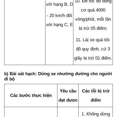
10.
Để tốc độ động
với hạng B, D
cơ quá 4000
-
20 km/h đối
vòng/phút, mỗi lần
với hạng C, E
bị trừ 05 điểm;
11.
Lái xe quá tốc
độ quy định, cứ 3
giây bị trừ 01 điểm.
b) Bài sát hạch: Dừng xe nhường đường cho người
đi bộ
Yêu cầu
Các lỗi bị trừ
Các bước thực hiện
đạt được
điểm
1.
Không dừng