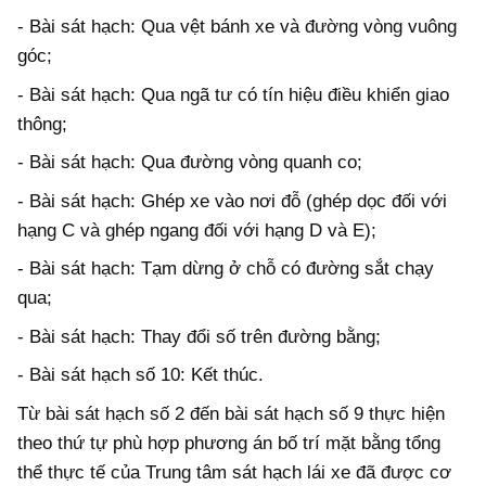
-
Bài sát hạch: Qua vệt bánh xe và đường vòng vuông
góc;
-
Bài sát hạch: Qua ngã tư có tín hiệu điều khiển giao
thông;
-
Bài sát hạch: Qua đường vòng quanh co;
-
Bài sát hạch: Ghép xe vào nơi đỗ (ghép dọc đối với
hạng C và ghép ngang đối với hạng D và E);
-
Bài sát hạch: Tạm d
ừ
ng ở chỗ có đường sắt chạy
qua;
-
Bài sát hạch: Thay đ
ổ
i số trên đường bằng;
-
Bài sát hạch số 10: Kết thúc.
Từ bài sát hạch số 2 đ
ế
n bài sát hạch số 9 thực hiện
theo thứ tự phù hợp phương án bố trí mặt b
ằ
ng tổng
th
ể
thực tế của Trung tâm sát hạch lái xe đã được cơ