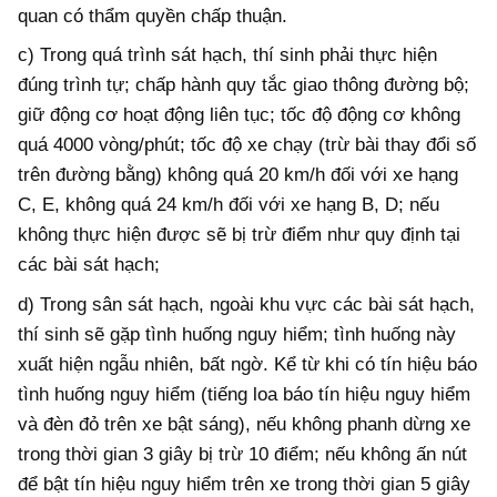
quan có thẩm quyền chấp thuận.
c)
Trong quá trình sát hạch, thí sinh phải thực hiện
đúng trình tự; chấp hành quy t
ắ
c giao thông đường bộ;
giữ động cơ hoạt động liên tục; tốc độ động cơ không
quá 4000 vòng/phút; tốc độ xe chạy (trừ bài thay đổi số
trên đường bằng) không quá 20 km/h đối với xe hạng
C, E, không quá 24 km/h đối với xe hạng B, D; nếu
không thực hiện được sẽ bị trừ điểm như quy định tại
các bài sát hạch;
d)
Trong sân sát hạch, ngoài khu vực các bài sát hạch,
thí sinh sẽ gặp tình huống nguy hiểm; tình huống này
xuất hiện ngẫu nhiên, bất ngờ. K
ể
từ khi có tín hiệu báo
tình huống nguy hiểm (tiếng loa báo tín hiệu nguy hi
ể
m
và đèn đỏ trên xe bật sáng), nếu không phanh dừng xe
trong thời gian 3 giây bị trừ 10 điểm; nếu không ấn nút
đ
ể
bật tín hiệu nguy hiểm trên xe trong thời gian 5 giây