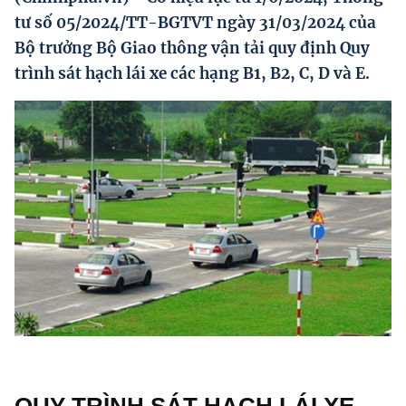
Hướng dẫn thực hiện chính sách
tư số 05/2024/TT-BGTVT ngày 31/03/2024 của
Bộ trưởng Bộ Giao thông vận tải quy định Quy
Phát triển kinh tế tư nhân và doanh nghiệp dân tộc
trình sát hạch lái xe các hạng B1, B2, C, D và E.
Ocop và chuỗi giá trị Nông sản
Kinh tế tư nhân
Doanh nghiệp dân tộc
Khác
Video
Photo
QUY TRÌNH SÁT HẠCH LÁI XE