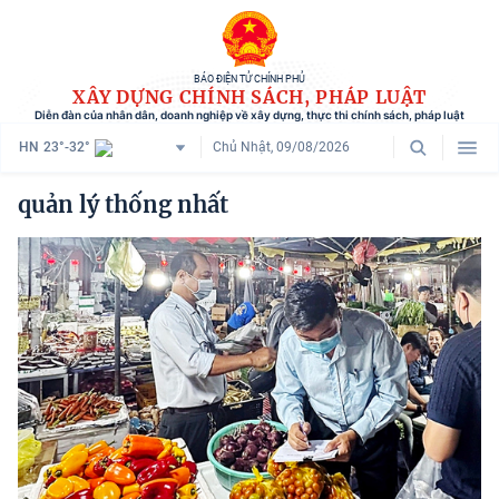
BÁO ĐIỆN TỬ CHÍNH PHỦ
XÂY DỰNG CHÍNH SÁCH, PHÁP LUẬT
Diễn đàn của nhân dân, doanh nghiệp về xây dựng, thực thi chính sách, pháp luật
HN
23°-32°
Chủ Nhật, 09/08/2026
Danh mục
quản lý thống nhất
Trang chủ
Chính sách mới
Tham vấn chính sách
Người dân góp ý
Doanh nghiệp hiến kế
Chính sách và cuộc sống