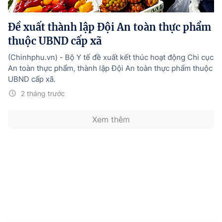
Hướng dẫn thực hiện chính sách
Đề xuất thành lập Đội An toàn thực phẩm
Phát triển kinh tế tư nhân và doanh nghiệp dân tộc
thuộc UBND cấp xã
Ocop và chuỗi giá trị Nông sản
(Chinhphu.vn) - Bộ Y tế đề xuất kết thúc hoạt động Chi cục
Kinh tế tư nhân
An toàn thực phẩm, thành lập Đội An toàn thực phẩm thuộc
UBND cấp xã.
Doanh nghiệp dân tộc
2 tháng trước
Khác
Xem thêm
Video
Photo