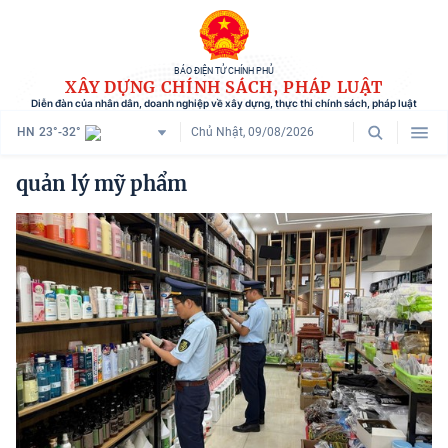
BÁO ĐIỆN TỬ CHÍNH PHỦ
XÂY DỰNG CHÍNH SÁCH, PHÁP LUẬT
Diễn đàn của nhân dân, doanh nghiệp về xây dựng, thực thi chính sách, pháp luật
HN
23°-32°
Chủ Nhật, 09/08/2026
Danh mục
quản lý mỹ phẩm
Trang chủ
Chính sách mới
Tham vấn chính sách
Người dân góp ý
Doanh nghiệp hiến kế
Chính sách và cuộc sống