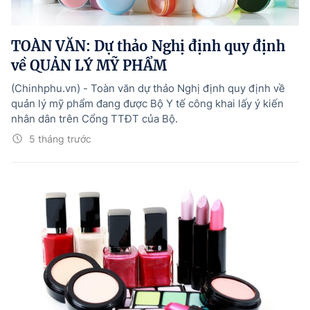
Tổng Giám đốc:
Nguyễn Hồng Sâm
Trụ sở: 16 Lê Hồng Phong - Ba Đình - Hà Nội.
TOÀN VĂN: Dự thảo Nghị định quy định
Điện thoại: 080 43162; Fax: 080.48924;
về QUẢN LÝ MỸ PHẨM
Email: thongtinchinhphu@chinhphu.vn.
(Chinhphu.vn) - Toàn văn dự thảo Nghị định quy định về
Theo dõi báo trên:
quản lý mỹ phẩm đang được Bộ Y tế công khai lấy ý kiến
nhân dân trên Cổng TTĐT của Bộ.
Bản quyền thuộc Báo Điện tử Chính phủ - Cổng Thông tin điện tử Chính
5 tháng trước
phủ.
Ghi rõ nguồn "Báo Điện tử Chính phủ", "Cổng Thông tin điện tử Chính phủ",
hoặc www.baochinhphu.vn, www.chinhphu.vn khi phát hành lại thông tin
từ các nguồn này.