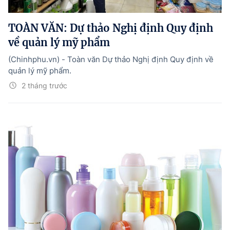
Hướng dẫn thực hiện chính sách
TOÀN VĂN: Dự thảo Nghị định Quy định
Phát triển kinh tế tư nhân và doanh nghiệp dân tộc
về quản lý mỹ phẩm
Ocop và chuỗi giá trị Nông sản
(Chinhphu.vn) - Toàn văn Dự thảo Nghị định Quy định về
Kinh tế tư nhân
quản lý mỹ phẩm.
2 tháng trước
Doanh nghiệp dân tộc
Khác
Video
Photo
© BÁO ĐIỆN TỬ CHÍNH PHỦ