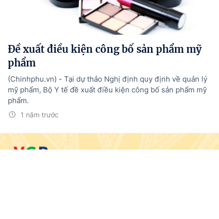
Đề xuất điều kiện công bố sản phẩm mỹ
phẩm
(Chinhphu.vn) - Tại dự thảo Nghị định quy định về quản lý
mỹ phẩm, Bộ Y tế đề xuất điều kiện công bố sản phẩm mỹ
phẩm.
1 năm trước
© BÁO ĐIỆN TỬ CHÍNH PHỦ
Trang chủ
Tin mới
Media
Văn bản mới
Menu
Tổng Biên tập:
Nguyễn Hồng Sâm
Giấy phép số: 19/GP-CBC, cấp ngày 10/5/2024
Trụ sở: 16 Lê Hồng Phong - Ba Đình - Hà Nội.