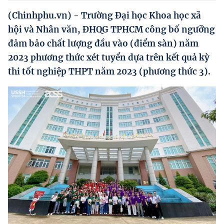
Hướng dẫn thực hiện chính sách
(Chinhphu.vn) - Trường Đại học Khoa học xã
Phát triển kinh tế tư nhân và doanh nghiệp dân tộc
hội và Nhân văn, ĐHQG TPHCM công bố ngưỡng
đảm bảo chất lượng đầu vào (điểm sàn) năm
Ocop và chuỗi giá trị Nông sản
2023 phương thức xét tuyển dựa trên kết quả kỳ
Kinh tế tư nhân
thi tốt nghiệp THPT năm 2023 (phương thức 3).
Doanh nghiệp dân tộc
Khác
Video
Photo