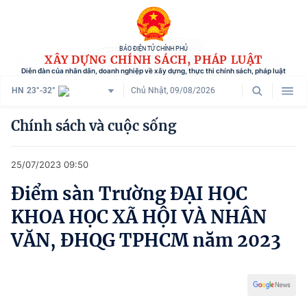
BÁO ĐIỆN TỬ CHÍNH PHỦ
XÂY DỰNG CHÍNH SÁCH, PHÁP LUẬT
Diễn đàn của nhân dân, doanh nghiệp về xây dựng, thực thi chính sách, pháp luật
HN
23°-32°
Chủ Nhật, 09/08/2026
Danh mục
Chính sách và cuộc sống
Trang chủ
25/07/2023 09:50
Chính sách mới
Điểm sàn Trường ĐẠI HỌC
Tham vấn chính sách
KHOA HỌC XÃ HỘI VÀ NHÂN
Người dân góp ý
VĂN, ĐHQG TPHCM năm 2023
Doanh nghiệp hiến kế
Chính sách và cuộc sống