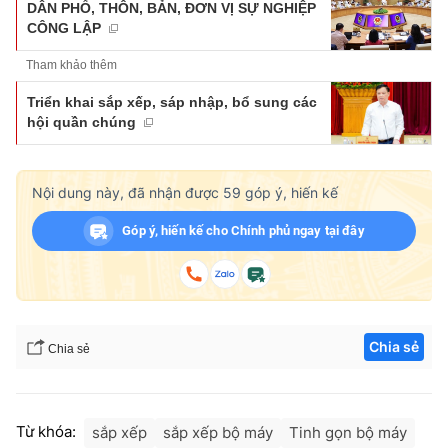
DÂN PHỐ, THÔN, BẢN, ĐƠN VỊ SỰ NGHIỆP
CÔNG LẬP
Tham khảo thêm
Triển khai sắp xếp, sáp nhập, bổ sung các
hội quần chúng
Nội dung này, đã nhận được
59
góp ý, hiến kế
Góp ý, hiến kế cho Chính phủ ngay tại đây
Chia sẻ
Chia sẻ
Từ khóa:
sắp xếp
sắp xếp bộ máy
Tinh gọn bộ máy