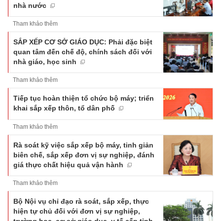
nhà nước
Tham khảo thêm
SẮP XẾP CƠ SỞ GIÁO DỤC: Phải đặc biệt
quan tâm đến chế độ, chính sách đối với
nhà giáo, học sinh
Tham khảo thêm
Tiếp tục hoàn thiện tổ chức bộ máy; triển
khai sắp xếp thôn, tổ dân phố
Tham khảo thêm
Rà soát kỹ việc sắp xếp bộ máy, tinh giản
biên chế, sắp xếp đơn vị sự nghiệp, đánh
giá thực chất hiệu quả vận hành
Tham khảo thêm
Bộ Nội vụ chỉ đạo rà soát, sắp xếp, thực
hiện tự chủ đối với đơn vị sự nghiệp,
trường học, cơ sở giáo dục, y tế cấp tỉnh,