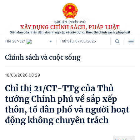
BÁO ĐIỆN TỬ CHÍNH PHỦ
XÂY DỰNG CHÍNH SÁCH, PHÁP LUẬT
Diễn đàn của nhân dân, doanh nghiệp về xây dựng, thực thi chính sách, pháp luật
HN
23°-32°
Thứ Sáu, 07/08/2026
Danh mục
Chính sách và cuộc sống
Trang chủ
18/06/2026 08:29
Chính sách mới
Chỉ thị 21/CT-TTg của Thủ
Tham vấn chính sách
tướng Chính phủ về sắp xếp
Người dân góp ý
thôn, tổ dân phố và người hoạt
động không chuyên trách
Doanh nghiệp hiến kế
Chính sách và cuộc sống