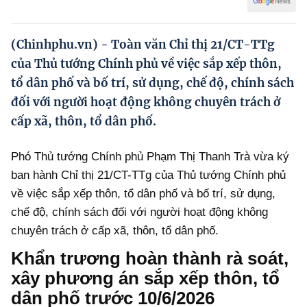
Hướng dẫn thực hiện chính sách
Phát triển kinh tế tư nhân và doanh nghiệp dân tộc
(Chinhphu.vn) - Toàn văn Chỉ thị 21/CT-TTg
của Thủ tướng Chính phủ về việc sắp xếp thôn,
Ocop và chuỗi giá trị Nông sản
tổ dân phố và bố trí, sử dụng, chế độ, chính sách
Kinh tế tư nhân
đối với người hoạt động không chuyên trách ở
cấp xã, thôn, tổ dân phố.
Doanh nghiệp dân tộc
Khác
Phó Thủ tướng Chính phủ Phạm Thị Thanh Trà vừa ký
ban hành Chỉ thị 21/CT-TTg của Thủ tướng Chính phủ
Video
về việc sắp xếp thôn, tổ dân phố và bố trí, sử dụng,
Photo
chế độ, chính sách đối với người hoạt động không
chuyên trách ở cấp xã, thôn, tổ dân phố.
Khẩn trương hoàn thành rà soát,
xây phương án sắp xếp thôn, tổ
dân phố trước 10/6/2026