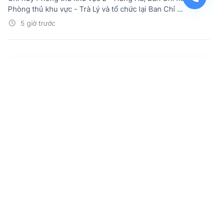
Phòng thủ khu vực - Trà Lý và tổ chức lại Ban Chỉ ...
5 giờ trước
Kiến nghị chế độ cho cựu quân nhân
tham gia chiến trường B, C trong kháng