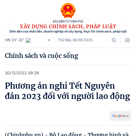
BÁO ĐIỆN TỬ CHÍNH PHỦ
XÂY DỰNG CHÍNH SÁCH, PHÁP LUẬT
Diễn đàn của nhân dân, doanh nghiệp về xây dựng, thực thi chính sách, pháp luật
HN
23°-32°
Thứ Bảy, 08/08/2026
Danh mục
Chính sách và cuộc sống
Trang chủ
30/12/2022 09:28
Chính sách mới
Phương án nghỉ Tết Nguyên
Tham vấn chính sách
đán 2023 đối với người lao động
Người dân góp ý
Doanh nghiệp hiến kế
Chính sách và cuộc sống
(Chinhphu.vn) - Bộ Lao động - Thương binh và