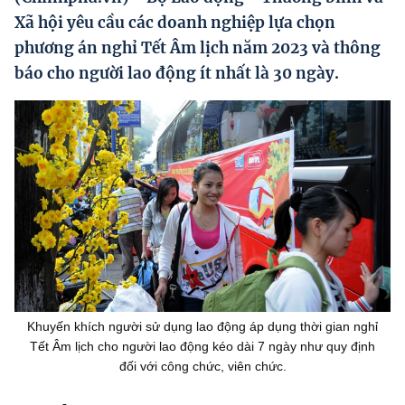
Hướng dẫn thực hiện chính sách
Xã hội yêu cầu các doanh nghiệp lựa chọn
phương án nghỉ Tết Âm lịch năm 2023 và thông
Phát triển kinh tế tư nhân và doanh nghiệp dân tộc
báo cho người lao động ít nhất là 30 ngày.
Ocop và chuỗi giá trị Nông sản
Kinh tế tư nhân
Doanh nghiệp dân tộc
Khác
Video
Photo
Khuyến khích người sử dụng lao động áp dụng thời gian nghỉ
Tết Âm lịch cho người lao động kéo dài 7 ngày như quy định
đối với công chức, viên chức.