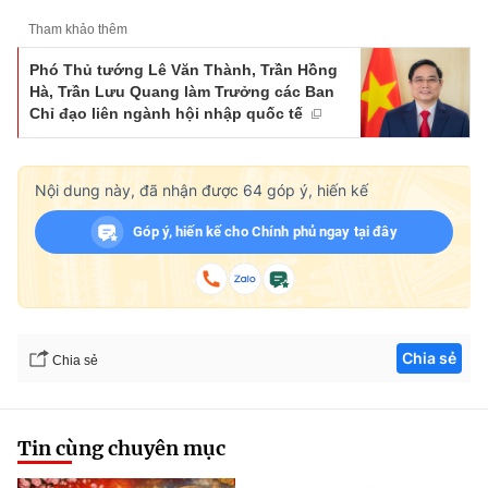
Tham khảo thêm
Phó Thủ tướng Lê Văn Thành, Trần Hồng
Hà, Trần Lưu Quang làm Trưởng các Ban
Chỉ đạo liên ngành hội nhập quốc tế
Nội dung này, đã nhận được
64
góp ý, hiến kế
Góp ý, hiến kế cho Chính phủ ngay tại đây
Chia sẻ
Chia sẻ
Tin cùng chuyên mục