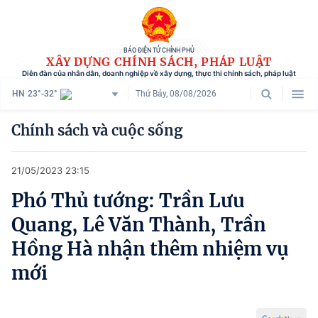
BÁO ĐIỆN TỬ CHÍNH PHỦ
XÂY DỰNG CHÍNH SÁCH, PHÁP LUẬT
Diễn đàn của nhân dân, doanh nghiệp về xây dựng, thực thi chính sách, pháp luật
HN
23°-32°
Thứ Bảy, 08/08/2026
Danh mục
Chính sách và cuộc sống
Trang chủ
21/05/2023 23:15
Chính sách mới
Phó Thủ tướng: Trần Lưu
Tham vấn chính sách
Quang, Lê Văn Thành, Trần
Người dân góp ý
Hồng Hà nhận thêm nhiệm vụ
mới
Doanh nghiệp hiến kế
Chính sách và cuộc sống