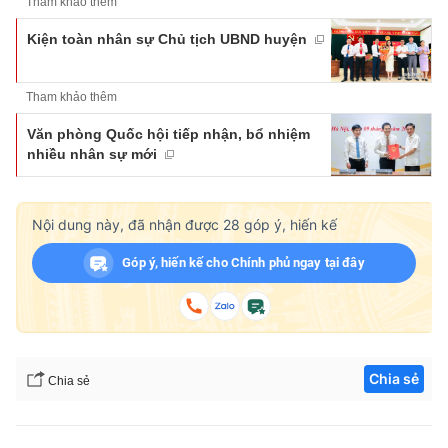
Tham khảo thêm
Kiện toàn nhân sự Chủ tịch UBND huyện
Tham khảo thêm
Văn phòng Quốc hội tiếp nhận, bổ nhiệm
nhiều nhân sự mới
Nội dung này, đã nhận được
28
góp ý, hiến kế
Góp ý, hiến kế cho Chính phủ ngay tại đây
Chia sẻ
Chia sẻ