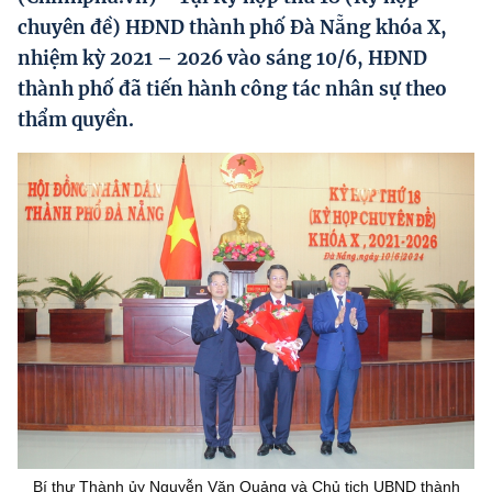
Hướng dẫn thực hiện chính sách
chuyên đề) HĐND thành phố Đà Nẵng khóa X,
nhiệm kỳ 2021 – 2026 vào sáng 10/6, HĐND
Phát triển kinh tế tư nhân và doanh nghiệp dân tộc
thành phố đã tiến hành công tác nhân sự theo
Ocop và chuỗi giá trị Nông sản
thẩm quyền.
Kinh tế tư nhân
Doanh nghiệp dân tộc
Khác
Video
Photo
Bí thư Thành ủy Nguyễn Văn Quảng và Chủ tịch UBND thành