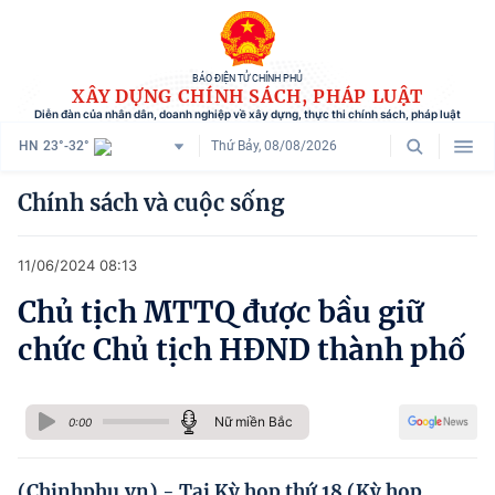
BÁO ĐIỆN TỬ CHÍNH PHỦ
XÂY DỰNG CHÍNH SÁCH, PHÁP LUẬT
Diễn đàn của nhân dân, doanh nghiệp về xây dựng, thực thi chính sách, pháp luật
HN
23°-32°
Thứ Bảy, 08/08/2026
Danh mục
Chính sách và cuộc sống
Trang chủ
11/06/2024 08:13
Chính sách mới
Chủ tịch MTTQ được bầu giữ
Tham vấn chính sách
chức Chủ tịch HĐND thành phố
Người dân góp ý
Doanh nghiệp hiến kế
Nữ miền Bắc
0:00
Chính sách và cuộc sống
(Chinhphu.vn) - Tại Kỳ họp thứ 18 (Kỳ họp