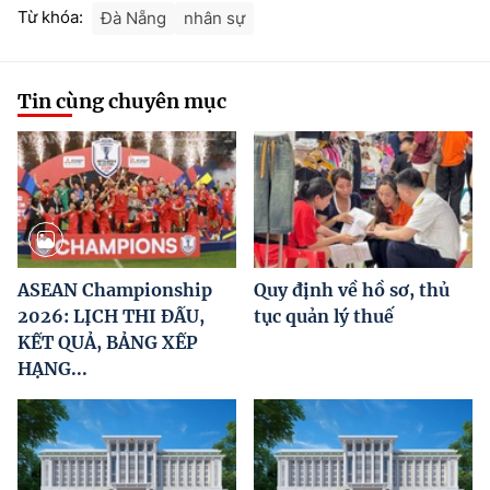
Từ khóa:
Đà Nẵng
nhân sự
Tin cùng chuyên mục
ASEAN Championship
Quy định về hồ sơ, thủ
2026: LỊCH THI ĐẤU,
tục quản lý thuế
KẾT QUẢ, BẢNG XẾP
HẠNG...