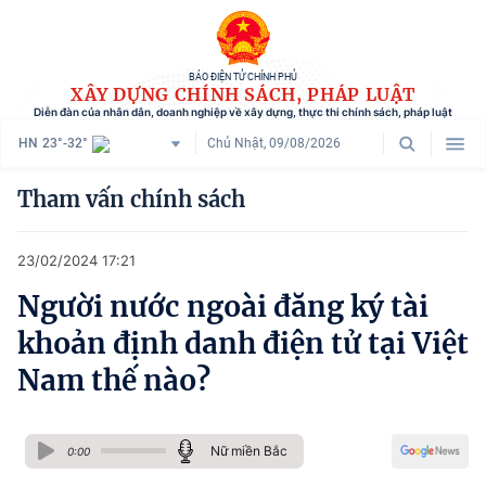
BÁO ĐIỆN TỬ CHÍNH PHỦ
XÂY DỰNG CHÍNH SÁCH, PHÁP LUẬT
Diễn đàn của nhân dân, doanh nghiệp về xây dựng, thực thi chính sách, pháp luật
HN
23°-32°
Chủ Nhật, 09/08/2026
Danh mục
Tham vấn chính sách
Trang chủ
23/02/2024 17:21
Chính sách mới
Người nước ngoài đăng ký tài
Tham vấn chính sách
khoản định danh điện tử tại Việt
Người dân góp ý
Nam thế nào?
Doanh nghiệp hiến kế
Nữ miền Bắc
Chính sách và cuộc sống
0:00