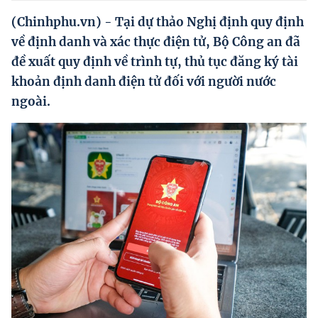
Hướng dẫn thực hiện chính sách
(Chinhphu.vn) - Tại dự thảo Nghị định quy định
Phát triển kinh tế tư nhân và doanh nghiệp dân tộc
về định danh và xác thực điện tử, Bộ Công an đã
đề xuất quy định về trình tự, thủ tục đăng ký tài
Ocop và chuỗi giá trị Nông sản
khoản định danh điện tử đối với người nước
Kinh tế tư nhân
ngoài.
Doanh nghiệp dân tộc
Khác
Video
Photo