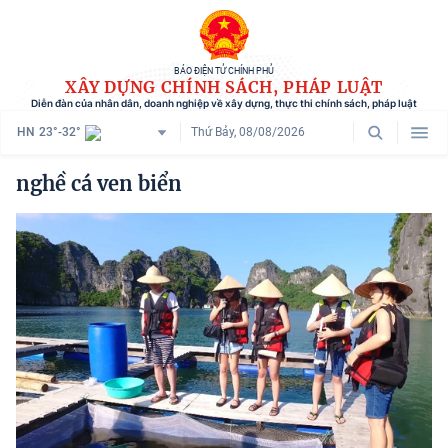
BÁO ĐIỆN TỬ CHÍNH PHỦ
XÂY DỰNG CHÍNH SÁCH, PHÁP LUẬT
Diễn đàn của nhân dân, doanh nghiệp về xây dựng, thực thi chính sách, pháp luật
HN
23°-32°
Thứ Bảy, 08/08/2026
Danh mục
nghề cá ven biển
Trang chủ
Chính sách mới
Tham vấn chính sách
Người dân góp ý
Doanh nghiệp hiến kế
Chính sách và cuộc sống