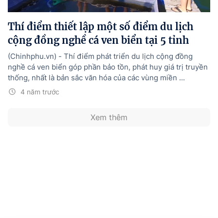
Hướng dẫn thực hiện chính sách
Thí điểm thiết lập một số điểm du lịch
Phát triển kinh tế tư nhân và doanh nghiệp dân tộc
cộng đồng nghề cá ven biển tại 5 tỉnh
Ocop và chuỗi giá trị Nông sản
(Chinhphu.vn) - Thí điểm phát triển du lịch cộng đồng
Kinh tế tư nhân
nghề cá ven biển góp phần bảo tồn, phát huy giá trị truyền
thống, nhất là bản sắc văn hóa của các vùng miền ...
Doanh nghiệp dân tộc
4 năm trước
Khác
Xem thêm
Video
Photo