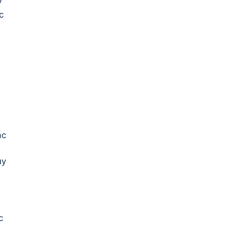
y
c
ác
uy
c