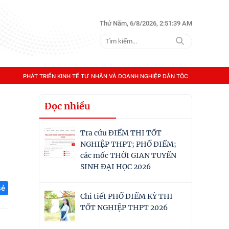
Thứ Năm, 6/8/2026, 2:51:40 AM
PHÁT TRIỂN KINH TẾ TƯ NHÂN VÀ DOANH NGHIỆP DÂN TỘC
Đọc nhiều
Tra cứu ĐIỂM THI TỐT
NGHIỆP THPT; PHỔ ĐIỂM;
các mốc THỜI GIAN TUYỂN
SINH ĐẠI HỌC 2026
sẻ
Chi tiết PHỔ ĐIỂM KỲ THI
TỐT NGHIỆP THPT 2026