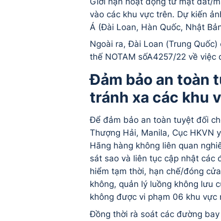
Giới hạn hoạt động từ mặt đất/m
vào các khu vực trên. Dự kiến ả
Á (Đài Loan, Hàn Quốc, Nhật Bản
Ngoài ra, Đài Loan (Trung Quốc
thế NOTAM sốA4257/22 về việc quả
Đảm bảo an toàn t
tránh xa các khu 
Để đảm bảo an toàn tuyệt đối ch
Thượng Hải, Manila, Cục HKVN y
Hãng hàng không liên quan nghiê
sát sao và liên tục cập nhật các
hiểm tạm thời, hạn chế/đóng cửa
không, quản lý luồng không lưu c
không được vi phạm 06 khu vực n
Đồng thời rà soát các đường bay