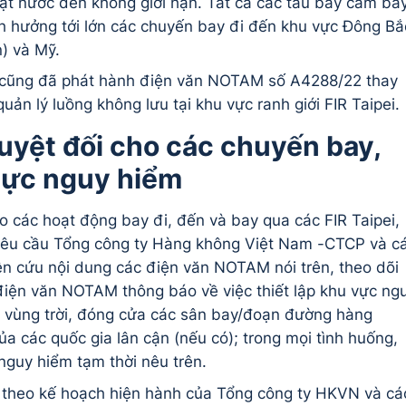
ặt nước đến không giới hạn. Tất cả các tàu bay cấm ba
nh hưởng tới lớn các chuyến bay đi đến khu vực Đông Bắ
) và Mỹ.
) cũng đã phát hành điện văn NOTAM số A4288/22 thay
n lý luồng không lưu tại khu vực ranh giới FIR Taipei.
uyệt đối cho các chuyến bay,
vực nguy hiểm
o các hoạt động bay đi, đến và bay qua các FIR Taipei,
êu cầu Tổng công ty Hàng không Việt Nam -CTCP và c
n cứu nội dung các điện văn NOTAM nói trên, theo dõi
 điện văn NOTAM thông báo về việc thiết lập khu vực ng
 vùng trời, đóng cửa các sân bay/đoạn đường hàng
ủa các quốc gia lân cận (nếu có); trong mọi tình huống,
guy hiểm tạm thời nêu trên.
 theo kế hoạch hiện hành của Tổng công ty HKVN và cá