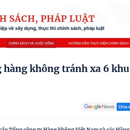
H SÁCH, PHÁP LUẬT
ệp về xây dựng, thực thi chính sách, pháp luật
CHÍNH SÁCH VÀ CUỘC SỐNG
HƯỚNG DẪN THỰC HIỆN CHÍNH SÁCH
g hàng không tránh xa 6 khu
Chia 
cầu Tổng công ty Hàng không Việt Nam và các Hãng