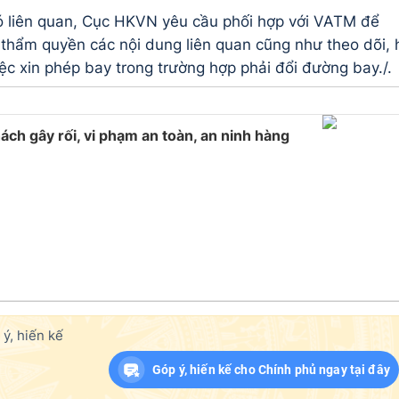
ó liên quan, Cục HKVN yêu cầu phối hợp với VATM để
ó thẩm quyền các nội dung liên quan cũng như theo dõi, 
ệc xin phép bay trong trường hợp phải đổi đường bay./.
ch gây rối, vi phạm an toàn, an ninh hàng
ý, hiến kế
Góp ý, hiến kế cho Chính phủ ngay tại đây