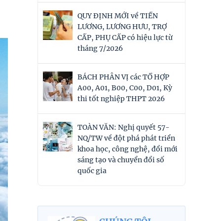
QUY ĐỊNH MỚI về TIỀN
LƯƠNG, LƯƠNG HƯU, TRỢ
CẤP, PHỤ CẤP có hiệu lực từ
tháng 7/2026
BÁCH PHÂN VỊ các TỔ HỢP
A00, A01, B00, C00, D01, Kỳ
thi tốt nghiệp THPT 2026
TOÀN VĂN: Nghị quyết 57-
NQ/TW về đột phá phát triển
khoa học, công nghệ, đổi mới
sáng tạo và chuyển đổi số
quốc gia