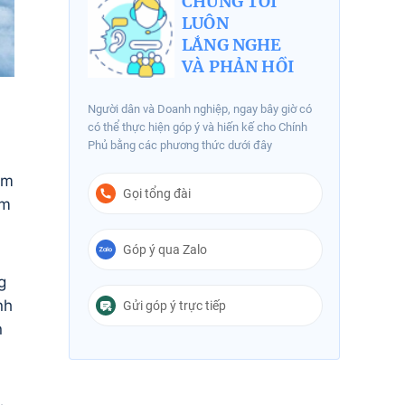
CHÚNG TÔI
LUÔN
LẮNG NGHE
VÀ PHẢN HỒI
Người dân và Doanh nghiệp, ngay bây giờ có
có thể thực hiện góp ý và hiến kế cho Chính
Phủ bằng các phương thức dưới đây
am
Gọi tổng đài
am
Góp ý qua Zalo
g
nh
Gửi góp ý trực tiếp
n