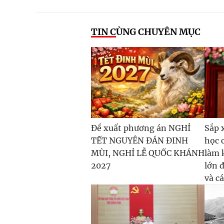
TIN CÙNG CHUYÊN MỤC
Đề xuất phương án NGHỈ
Sắp 
TẾT NGUYÊN ĐÁN ĐINH
học 
MÙI, NGHỈ LỄ QUỐC KHÁNH
làm 
2027
lớn 
và c